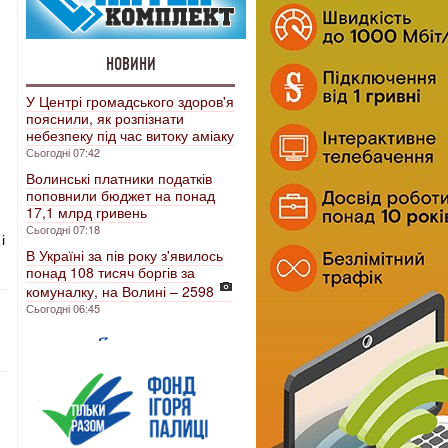
НОВИНИ
У Центрі громадського здоров'я
пояснили, як розпізнати
небезпеку під час витоку аміаку
Сьогодні 07:42
Волинські платники податків
поповнили бюджет на понад
17,1 млрд гривень
Сьогодні 07:18
і
В Україні за пів року з'явилось
понад 108 тисяч боргів за
комуналку, на Волині – 2598
Сьогодні 06:45