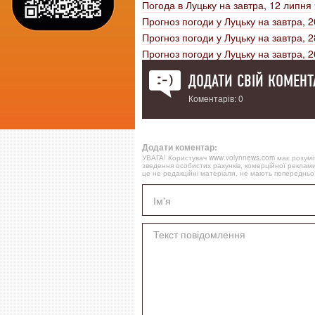
Погода в Луцьку на завтра, 12 липня
Прогноз погоди у Луцьку на завтра, 
Прогноз погоди у Луцьку на завтра, 
Прогноз погоди у Луцьку на завтра, 
ДОДАТИ СВІЙ КОМЕНТ
Коментарів: 0
Додати коментар:
УВАГА! Користувач www.volynnews.com має розуміти
зведення особистих рахунків, комерційної реклами
це не редакційні матеріали, не мають попередньої