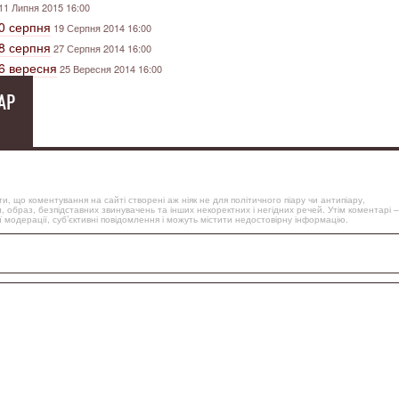
11 Липня 2015 16:00
20 серпня
19 Серпня 2014 16:00
28 серпня
27 Серпня 2014 16:00
26 вересня
25 Вересня 2014 16:00
АР
, що коментування на сайті створені аж ніяк не для політичного піару чи антипіару,
, образ, безпідставних звинувачень та інших некоректних і негідних речей. Утім коментарі –
 модерації, суб’єктивні повідомлення і можуть містити недостовірну інформацію.