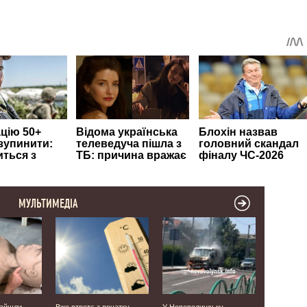
МУЛЬТИМЕДІА
найшли
Вже втретє з початку
У Нововолинську
Фанатів ві