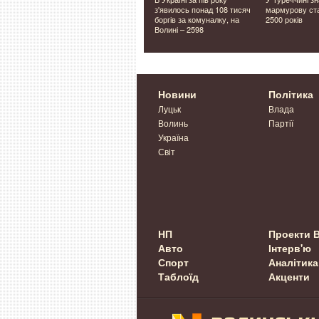
ан і Бета
останню дорогу Героя
з'явилось понад 108 тисяч
мармурову ст
нсько-
Олександра Лавренчука
боргів за комуналку, на
2500 років
н на
Волині – 2598
Новини
Політика
Луцьк
Влада
Волинь
Партії
Україна
Світ
НП
Проекти 
Авто
Інтерв'ю
Спорт
Аналітика
Таблоїд
Акценти