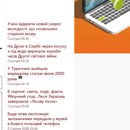
Учені відкрили новий секрет
молодості: що сповільнює
старіння мозку
Сьогодні 06:20
На Дунаї в Сербії через посуху
з-під води виринули кораблі
часів Другої світової війни
Сьогодні 00:32
У Туреччині знайшли
мармурову статую віком 2500
років
Сьогодні 00:16
6 серпня: свята, події, факти.
Яблучний спас, Леся Українка
завершила «Лісову пісню»
Сьогодні 00:00
Буде нова експозиція:
залізничники передали у музей
в Ковелі польовий телефон
5 Серпня 2026 23:40