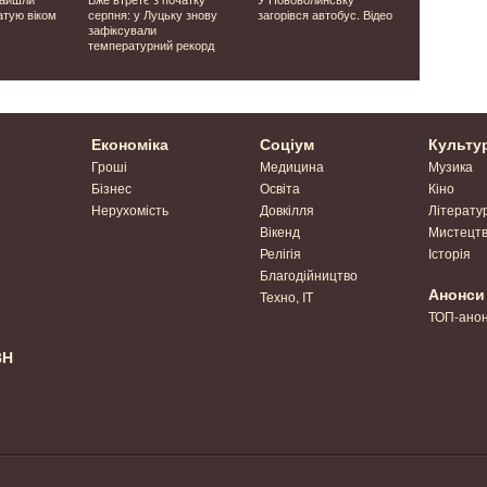
атую віком
серпня: у Луцьку знову
загорівся автобус. Відео
в РФ і сид
зафіксували
Що відомо
температурний рекорд
друга Укра
Ніколя Ам
Економіка
Соціум
Культу
Гроші
Медицина
Музика
Бізнес
Освіта
Кіно
Нерухомість
Довкілля
Літерату
Вікенд
Мистецт
Релігія
Історія
Благодійництво
Анонси
Техно, IT
ТОП-ано
ВН