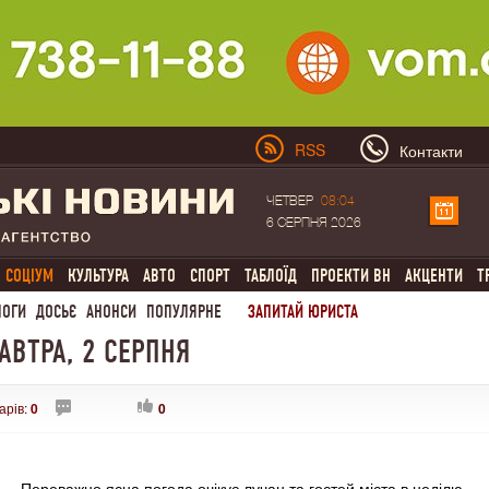
RSS
Контакти
ЧЕТВЕР
08:04
6 СЕРПНЯ 2026
СОЦІУМ
КУЛЬТУРА
АВТО
СПОРТ
ТАБЛОЇД
ПРОЕКТИ ВН
АКЦЕНТИ
Т
ЛОГИ
ДОСЬЄ
АНОНСИ
ПОПУЛЯРНЕ
ЗАПИТАЙ ЮРИСТА
АВТРА, 2 СЕРПНЯ
арів:
0
0
Переважно ясна погода очікує лучан та гостей міста в неділю.