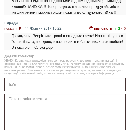
В зяли не в бідного!Поздоровили з днем підприємця! Молодці
хлопці!УВАЖУХА !! Тепер відлежатись місяць- другий, або в
іньший регіон і можна трішки пожити до слідуючого л&ха !!
порада
відповісти
11 Жовтня 2017 15:22
+ 3
- 0
Показати IP
Громадяни! Зберігайте гроші в ощадних касах! Навіть ті, у кого
їх так багато, що доводиться возити в багажниках автомобілів!
З повагою, - О. Бендер
Додати коментар:
УВАГА! Користувач www.volynnews.com має розуміти, що коментування на сайті
створені аж ніяк не для політичного піару чи антипіару, зведення особистих рахунків,
комерційної реклами, образ, безпідставних звинувачень та інших некоректних і
негідних речей. Утім коментарі – це не редакційні матеріали, не мають попередньої
модерації, суб’єктивні повідомлення і можуть містити недостовірну інформацію.