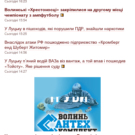
Сьогодні 16:23
Волинські «Хрестоносці» закріпилися на другому місці
чемпіонату з ампфутболу
Сьогодні 15:54
У Луцьку в пішоходів, які порушили ПДР, знайшли наркотики
Сьогодні 15:25
Внаслідок атаки РФ пошкоджено підприємство «Кромберг
енд Шуберт Житомир»
Сьогодні 14:56
У Луцьку п’яний водій ВАЗа віз вантаж, а той впав і пошкодив
«Тойоту». Яке рішення суду
Сьогодні 14:27