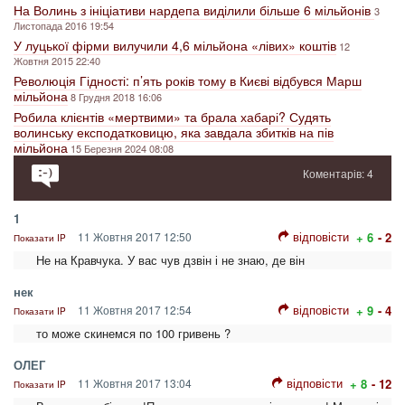
На Волинь з ініціативи нардепа виділили більше 6 мільйонів
3
Листопада 2016 19:54
У луцької фірми вилучили 4,6 мільйона «лівих» коштів
12
Жовтня 2015 22:40
Революція Гідності: п’ять років тому в Києві відбувся Марш
мільйона
8 Грудня 2018 16:06
Робила клієнтів «мертвими» та брала хабарі? Судять
волинську експодатковицю, яка завдала збитків на пів
мільйона
15 Березня 2024 08:08
Коментарів: 4
1
відповісти
11 Жовтня 2017 12:50
+ 6
- 2
Показати IP
Не на Кравчука. У вас чув дзвін і не знаю, де він
нек
відповісти
11 Жовтня 2017 12:54
+ 9
- 4
Показати IP
то може скинемся по 100 гривень ?
ОЛЕГ
відповісти
11 Жовтня 2017 13:04
+ 8
- 12
Показати IP