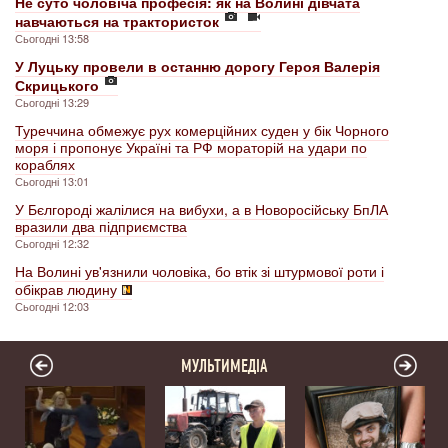
Не суто чоловіча професія: як на Волині дівчата
навчаються на трактористок
Сьогодні 13:58
У Луцьку провели в останню дорогу Героя Валерія
Скрицького
Сьогодні 13:29
Туреччина обмежує рух комерційних суден у бік Чорного
моря і пропонує Україні та РФ мораторій на удари по
кораблях
Сьогодні 13:01
У Бєлгороді жалілися на вибухи, а в Новоросійську БпЛА
вразили два підприємства
Сьогодні 12:32
На Волині ув'язнили чоловіка, бо втік зі штурмової роти і
обікрав людину
Сьогодні 12:03
МУЛЬТИМЕДІА