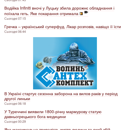
Водійка Infiniti вночі у Луцьку збила дорожнє обладнання і
поїхала геть. Яке покарання отримала
Сьогодні 07:15
Гречка – український суперфуд. Лікар розповів, навіщо її їсти
Сьогодні 06:44
В Україні стартує сезонна заборона на вилов раків у період
другої линьки
Сьогодні 06:18
У Туреччині виявили 1800-річну мармурову статую
давньогрецького бога медицини
Сьогодні 00:29
Яка максимальна тривалість життя людини та який збій