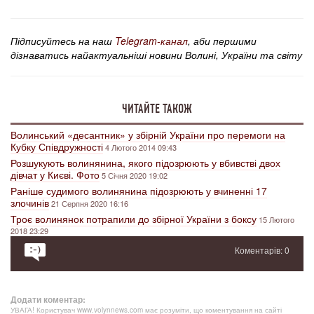
Підписуйтесь на наш
Telegram-канал
, аби першими
дізнаватись найактуальніші новини Волині, України та світу
ЧИТАЙТЕ ТАКОЖ
Волинський «десантник» у збірній України про перемоги на
Кубку Співдружності
4 Лютого 2014 09:43
Розшукують волинянина, якого підозрюють у вбивстві двох
дівчат у Києві. Фото
5 Січня 2020 19:02
Раніше судимого волинянина підозрюють у вчиненні 17
злочинів
21 Серпня 2020 16:16
Троє волинянок потрапили до збірної України з боксу
15 Лютого
2018 23:29
Коментарів: 0
Додати коментар:
УВАГА! Користувач www.volynnews.com має розуміти, що коментування на сайті