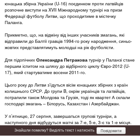
юнацька збірна України (U-16) поєдинком проти латвійців
розпочне виступи на XVII Міжнародному турнірі на призи
Федерації футболу Литви, що проходитиме в містечку
Паланга.
Прикметно, що, на відміну від інших учасників змагань, які
відправили до Балтії гравців 1994-го року народження, синьо-
жовтих представлятимуть молодші на рік футболісти.
Для підопічних
Олександра Петракова
турнір у Паланзі стане
першим іспитом на шляху до відбірного циклу Євро-2012 (U-
17), який стартуватиме восени 2011-го.
Цього року до Литви з’їдуться вісім юнацьких збірних з країн
колишнього СРСР. До групи B, окрім українців та латвійців,
потрапили також Молдова та Грузія, тоді як квартет А склали
господарі змагань – Білорусь, Казахстан і Азербайджан.
У п’ятницю, 27 серпня, завершаться групові турніри, а
наступного дня відбудуться матчі за 7-е, 5-е, 3-є та 1-е місця.
Знайшли помилку? Виділіть текст і натисніть
Повідомити