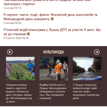
прискорює старіння
Сьогодні 00:16
9 серпня: свята, події, факти. Всесвітній день книголюбів та
Міжнародний день коворкінгу
Сьогодні 00:00
П’янючий водій влаштував у Луцьку ДТП за участю 5 авто. Що
за це отримав
8 Серпня 2026 23:38
МУЛЬТИМЕДІА
Запашна малина
Водійка Infiniti вночі у
У Луцьку патрульні
замість картоплі:
Луцьку збила дорожнє
виявили водія, який
родина з Волині на
обладнання і поїхала
їхав без прав і
двох гектарах збирає
геть. Яке покарання
неналежно перевозив
до 100 кілограмів ягід
отримала
дітей
за день