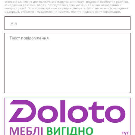
створені аж ніяк не для політичного піару чи антипіару, зведення особистих рахунків,
комерційної реклами, образ, безпідставних звинувачень та інших некоректних і
негідних речей. Утім коментарі – це не редакційні матеріали, не мають попередньої
модерації, суб’єктивні повідомлення і можуть містити недостовірну інформацію.