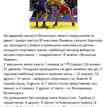
На відкритій першості Волинської області серед юнаків та
дівчат і турнірі пам\'яті В\'ячеслава Ліневича з вільної боротьби,
що проходили у Ковелі в приміщенні комплексної дитячо-
юнацької спортивної школи, найбільше нагород вибороли
місцеві спортсмени, – повідомляють 15 жовтня «Волинські
Новини».
У змаганнях взяли участь 7 команд та 175 борців (124 юнаки і
51 дівчина). Поєдинки проводилися на двох килимах три дні. У
підсумку найбільшу кількість призових місць – 12 перших, 12
других і 13 третіх – вибороли спортсмени з м. Ковеля. 8
перших місць, 3 других та 7 третіх посіли представники смт.
Іваничі, а 4 перших, 3 других і 4 третіх – м. Володимира-
Волинського.
Не залишилися без нагород також борці із смт. Турійськ (1
перше місце, 6 других і 5 третіх) та Ковельського району (2