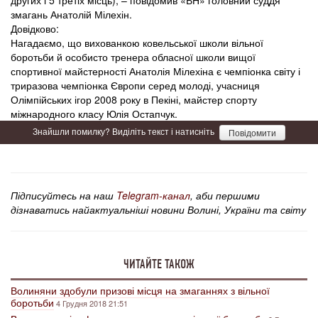
других і 5 третіх місць), – повідомив «ВН» головний суддя
змагань Анатолій Мілехін.
Довідково:
Нагадаємо, що вихованкою ковельської школи вільної
боротьби й особисто тренера обласної школи вищої
спортивної майстерності Анатолія Мілехіна є чемпіонка світу і
триразова чемпіонка Європи серед молоді, учасниця
Олімпійських ігор 2008 року в Пекіні, майстер спорту
міжнародного класу Юлія Остапчук.
Знайшли помилку? Виділіть текст і натисніть
Повідомити
Підписуйтесь на наш
Telegram-канал
, аби першими
дізнаватись найактуальніші новини Волині, України та світу
ЧИТАЙТЕ ТАКОЖ
Волиняни здобули призові місця на змаганнях з вільної
боротьби
4 Грудня 2018 21:51