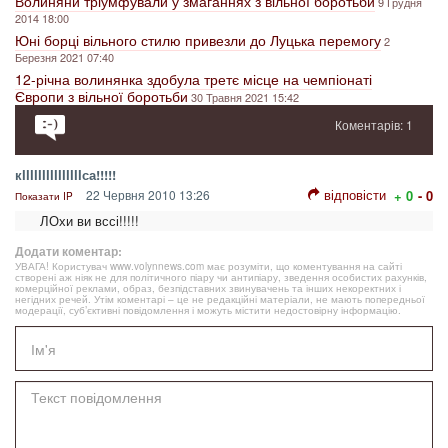
Волиняни тріумфували у змаганнях з вільної боротьби
9 Грудня
2014 18:00
Юні борці вільного стилю привезли до Луцька перемогу
2
Березня 2021 07:40
12-річна волинянка здобула третє місце на чемпіонаті
Європи з вільної боротьби
30 Травня 2021 15:42
Коментарів: 1
кІІІІІІІІІІІІІІІса!!!!!
відповісти
22 Червня 2010 13:26
+ 0
- 0
Показати IP
ЛОхи ви вссі!!!!!
Додати коментар:
УВАГА! Користувач www.volynnews.com має розуміти, що коментування на сайті
створені аж ніяк не для політичного піару чи антипіару, зведення особистих рахунків,
комерційної реклами, образ, безпідставних звинувачень та інших некоректних і
негідних речей. Утім коментарі – це не редакційні матеріали, не мають попередньої
модерації, суб’єктивні повідомлення і можуть містити недостовірну інформацію.