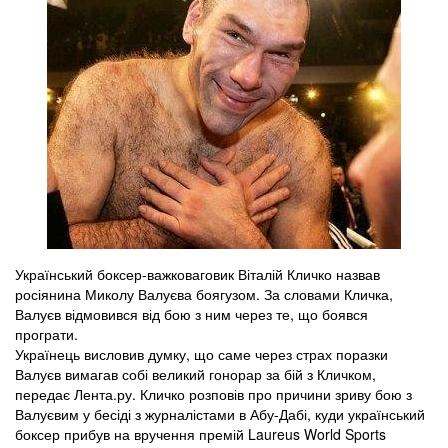
Український боксер-важковаговик Віталій Кличко назвав
росіянина Миколу Валуєва боягузом. За словами Кличка,
Валуєв відмовився від бою з ним через те, що боявся
програти.
Українець висловив думку, що саме через страх поразки
Валуєв вимагав собі великий гонорар за бій з Кличком,
передає Лента.ру. Кличко розповів про причини зриву бою з
Валуєвим у бесіді з журналістами в Абу-Дабі, куди український
боксер прибув на вручення премій Laureus World Sports