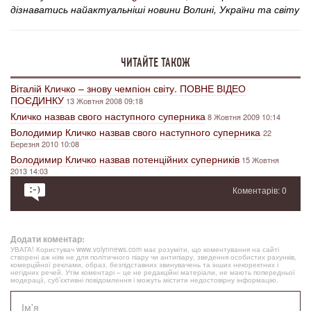
дізнаватись найактуальніші новини Волині, України та світу
ЧИТАЙТЕ ТАКОЖ
Віталій Кличко – знову чемпіон світу. ПОВНЕ ВІДЕО
ПОЄДИНКУ
13 Жовтня 2008 09:18
Кличко назвав свого наступного суперника
8 Жовтня 2009 10:14
Володимир Кличко назвав свого наступного суперника
22
Березня 2010 10:08
Володимир Кличко назвав потенційних суперників
15 Жовтня
2013 14:03
Коментарів: 0
Додати коментар:
УВАГА! Користувач www.volynnews.com має розуміти, що коментування на сайті
створені аж ніяк не для політичного піару чи антипіару, зведення особистих рахунків,
комерційної реклами, образ, безпідставних звинувачень та інших некоректних і
негідних речей. Утім коментарі – це не редакційні матеріали, не мають попередньої
модерації, суб’єктивні повідомлення і можуть містити недостовірну інформацію.