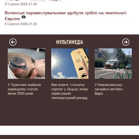
5 Серпня 2026 21:42
Волинські паравеслувальники здобули срібло на чемпіонаті
Європи
5 Серпня 2026 21:23
МУЛЬТИМЕДІА
У Туреччині знайшли
Вже втретє з початку
У Нововолинську
мармурову статую
серпня: у Луцьку знову
загорівся автобус.
️
віком 2500 років
зафіксували
Відео
температурний рекорд