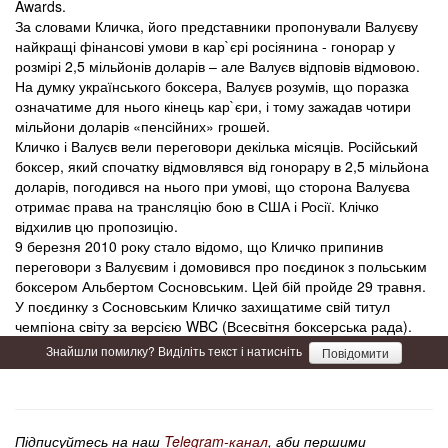
Awards.
За словами Кличка, його представники пропонували Валуєву
найкращі фінансові умови в кар`єрі росіянина - гонорар у
розмірі 2,5 мільйонів доларів – але Валуєв відповів відмовою.
На думку українського боксера, Валуєв розумів, що поразка
означатиме для нього кінець кар`єри, і тому зажадав чотири
мільйони доларів «пенсійних» грошей.
Кличко і Валуєв вели переговори декілька місяців. Російський
боксер, який спочатку відмовлявся від гонорару в 2,5 мільйона
доларів, погодився на нього при умові, що сторона Валуєва
отримає права на трансляцію бою в США і Росії. Клічко
відхилив цю пропозицію.
9 березня 2010 року стало відомо, що Кличко припинив
переговори з Валуєвим і домовився про поєдинок з польським
боксером Альбертом Сосновським. Цей бій пройде 29 травня.
У поєдинку з Сосновським Кличко захищатиме свій титул
чемпіона світу за версією WBC (Всесвітня боксерська рада).
Знайшли помилку? Виділіть текст і натисніть
Повідомити
Підписуйтесь на наш
Telegram-канал
, аби першими