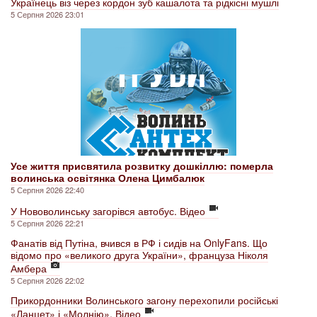
Українець віз через кордон зуб кашалота та рідкісні мушлі
5 Серпня 2026 23:01
Усе життя присвятила розвитку дошкіллю: померла
волинська освітянка Олена Цимбалюк
5 Серпня 2026 22:40
У Нововолинську загорівся автобус. Відео
5 Серпня 2026 22:21
Фанатів від Путіна, вчився в РФ і сидів на OnlyFans. Що
відомо про «великого друга України», француза Ніколя
Амбера
5 Серпня 2026 22:02
Прикордонники Волинського загону перехопили російські
«Ланцет» і «Молнію». Відео