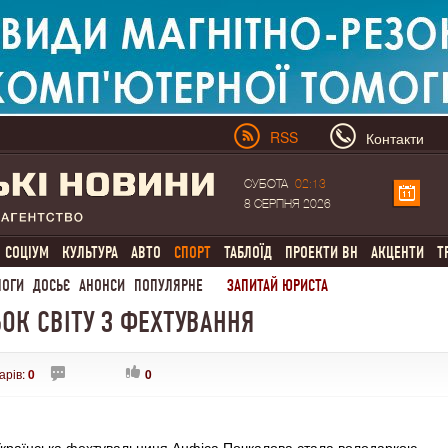
RSS
Контакти
СУБОТА
02:13
8 СЕРПНЯ 2026
СОЦІУМ
КУЛЬТУРА
АВТО
СПОРТ
ТАБЛОЇД
ПРОЕКТИ ВН
АКЦЕНТИ
Т
ЛОГИ
ДОСЬЄ
АНОНСИ
ПОПУЛЯРНЕ
ЗАПИТАЙ ЮРИСТА
БОК СВІТУ З ФЕХТУВАННЯ
арів:
0
0
країнська фехтувальниця Анфіса Почкалова стала володаркою