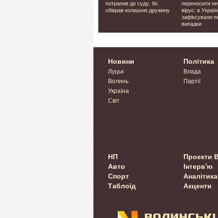
на
чоловіків на роботу: у
потрапив до суду, бо
переносити н
'яних
Луцьку п'ятьом
обікрав колишню дружину
вірус: в Україн
працівникам ліцею
зафіксували п
повідомили про підозру
випадки
Новини
Політика
Луцьк
Влада
Волинь
Партії
Україна
Світ
НП
Проекти 
Авто
Інтерв'ю
Спорт
Аналітика
Таблоїд
Акценти