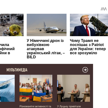
МУЛЬТИМЕДІА
Різноманітні активності та
У Луцьку привітали
Виявили о