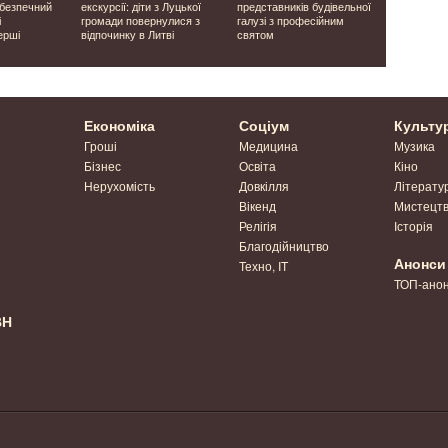
ебезпечний
екскурсії: діти з Луцької
представників будівельної
людей: на 
і
громади повернулися з
галузі з професійним
завершили
ерші
відпочинку в Литві
святом
місцях ма
часів Друго
Економіка
Соціум
Культу
Гроші
Медицина
Музика
Бізнес
Освіта
Кіно
Нерухомість
Довкілля
Літерату
Вікенд
Мистецт
Релігія
Історія
Благодійництво
Анонси
Техно, IT
ТОП-ано
ВН