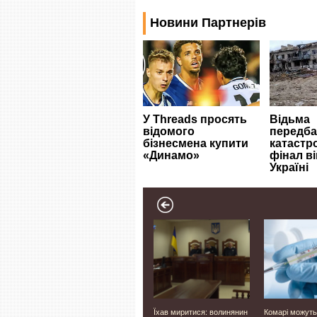
Луцьку,
Фіктивно влаштовували
Їхав миритися: волинянин
Комарі можуть