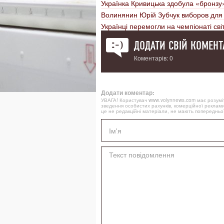
Українка Кривицька здобула «бронзу»
Волинянин Юрій Зубчук виборов для У
Українці перемогли на чемпіонаті сві
ДОДАТИ СВІЙ КОМЕНТ
Коментарів: 0
Додати коментар:
УВАГА! Користувач www.volynnews.com має розуміти
зведення особистих рахунків, комерційної реклами
це не редакційні матеріали, не мають попередньої