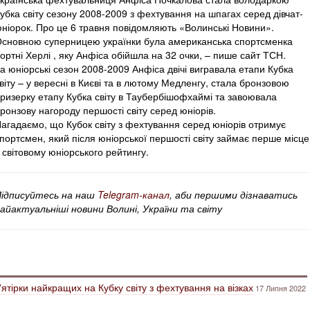
убка світу сезону 2008-2009 з фехтування на шпагах серед дівчат-
ніорок. Про це 6 травня повідомляють «Волинські Новини».
сновною суперницею українки була американська спортсменка
ортні Херлі , яку Анфіса обійшла на 32 очки, – пише сайт ТСН.
а юніорські сезон 2008-2009 Анфіса двічі вигравала етапи Кубка
віту – у вересні в Києві та в лютому Медленгу, стала бронзовою
ризерку етапу Кубка світу в Таубербішофхаймі та завоювала
ронзову нагороду першості світу серед юніорів.
агадаємо, що Кубок світу з фехтування серед юніорів отримує
портсмен, який після юніорської першості світу займає перше місце
 світовому юніорського рейтингу.
ідписуйтесь на наш
Telegram-канал
, аби першими дізнаватись
айактуальніші новини Волині, України та світу
ятірки найкращих на Кубку світу з фехтування на візках
17 Липня 2022