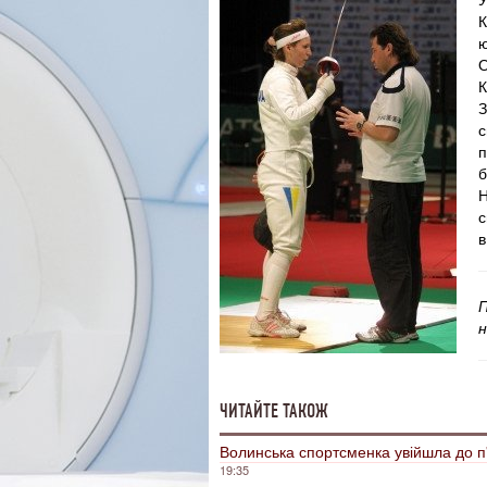
К
ю
О
К
З
с
п
б
Н
с
в
П
н
ЧИТАЙТЕ ТАКОЖ
Волинська спортсменка увійшла до п'
19:35