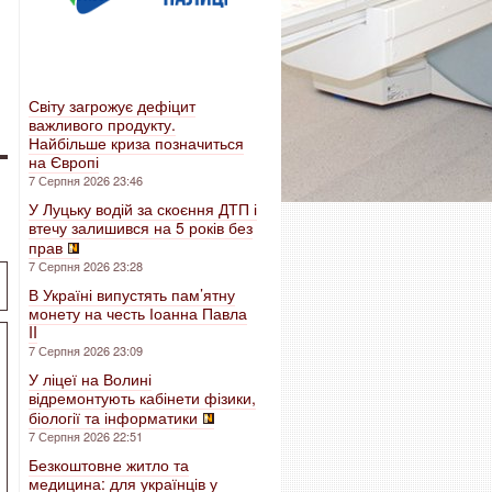
Світу загрожує дефіцит
важливого продукту.
Найбільше криза позначиться
на Європі
7 Серпня 2026 23:46
У Луцьку водій за скоєння ДТП і
втечу залишився на 5 років без
прав
7 Серпня 2026 23:28
В Україні випустять пам’ятну
монету на честь Іоанна Павла
II
7 Серпня 2026 23:09
У ліцеї на Волині
відремонтують кабінети фізики,
біології та інформатики
7 Серпня 2026 22:51
Безкоштовне житло та
медицина: для українців у