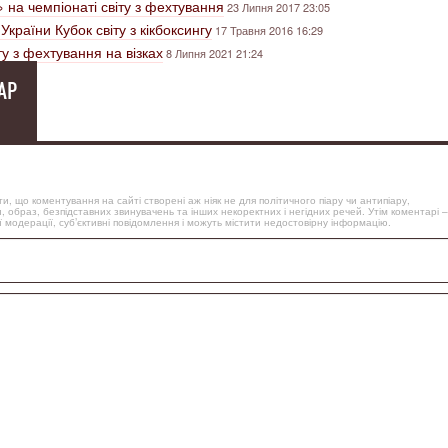
 на чемпіонаті світу з фехтування
23 Липня 2017 23:05
країни Кубок світу з кікбоксингу
17 Травня 2016 16:29
ту з фехтування на візках
8 Липня 2021 21:24
АР
, що коментування на сайті створені аж ніяк не для політичного піару чи антипіару,
, образ, безпідставних звинувачень та інших некоректних і негідних речей. Утім коментарі –
 модерації, суб’єктивні повідомлення і можуть містити недостовірну інформацію.