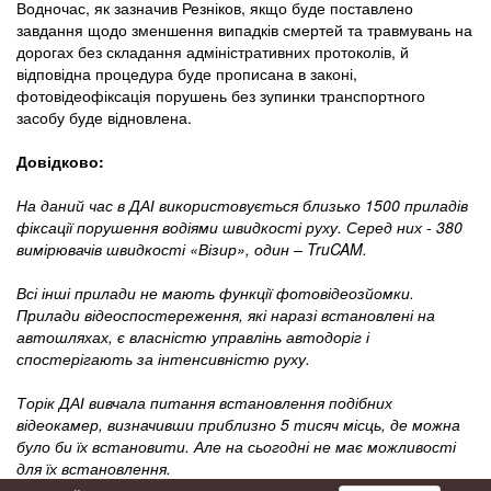
Водночас, як зазначив Резніков, якщо буде поставлено
завдання щодо зменшення випадків смертей та травмувань на
дорогах без складання адміністративних протоколів, й
відповідна процедура буде прописана в законі,
фотовідеофіксація порушень без зупинки транспортного
засобу буде відновлена.
Довідково:
На даний час в ДАІ використовується близько 1500 приладів
фіксації порушення водіями швидкості руху. Серед них - 380
вимірювачів швидкості «Візир», один – TruCAM.
Всі інші прилади не мають функції фотовідеозйомки.
Прилади відеоспостереження, які наразі встановлені на
автошляхах, є власністю управлінь автодоріг і
спостерігають за інтенсивністю руху.
Торік ДАІ вивчала питання встановлення подібних
відеокамер, визначивши приблизно 5 тисяч місць, де можна
було би їх встановити. Але на сьогодні не має можливості
для їх встановлення.