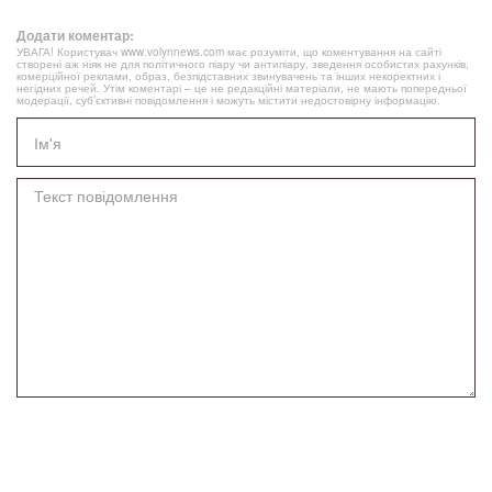
Додати коментар:
УВАГА! Користувач www.volynnews.com має розуміти, що коментування на сайті
створені аж ніяк не для політичного піару чи антипіару, зведення особистих рахунків,
комерційної реклами, образ, безпідставних звинувачень та інших некоректних і
негідних речей. Утім коментарі – це не редакційні матеріали, не мають попередньої
модерації, суб’єктивні повідомлення і можуть містити недостовірну інформацію.