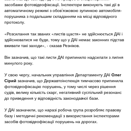
засобами фотовідеофіксації. Інспектори виконують такі дії в
автоматичному режимі з обов’язковою зупинкою автомобіля-
порушника з подальшим складанням на місці відповідного
протоколу.
«Розсилання так званих «листів щастя» не здійснюється ДАІ і
здійснюватися не буде, тому що у ДАІ немає законних підстав
вживати такі заходи», - сказав Резніков.
Він зазначив, що такі листи ДАІ припинило надсилати з липня
минулого року.
У свою чергу, начальник управління Департаменту ДАІ
Олег
Сірий
зазначив, що Державтоінспекція тимчасово припинила
фотовідеофіксацію порушень, у тому числі через рішення
судів, велику кількість скарг, негативний суспільний резонанс
до приведення у відповідність законодавчої бази.
У ДАІ зазначили, що наразі робоча група розробляє правову
базу і методичні рекомендації з використання інспекторами
засобів фотовідеофіксації порушень на дорогах.