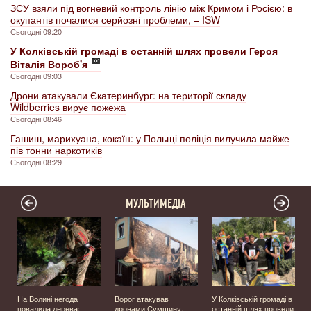
ЗСУ взяли під вогневий контроль лінію між Кримом і Росією: в
окупантів почалися серйозні проблеми, – ISW
Сьогодні 09:20
У Колківській громаді в останній шлях провели Героя
Віталія Вороб'я
Сьогодні 09:03
Дрони атакували Єкатеринбург: на території складу
Wildberries вирує пожежа
Сьогодні 08:46
Гашиш, марихуана, кокаїн: у Польщі поліція вилучила майже
пів тонни наркотиків
Сьогодні 08:29
МУЛЬТИМЕДІА
На Волині негода
Ворог атакував
У Колківській громаді в
повалила дерева:
дронами Сумщину,
останній шлях провели