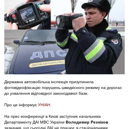
Державна автомобільна інспекція призупинила
фотовідеофіксацію порушень швидкісного режиму на дорогах
до ухвалення відповідної законодавчої бази.
Про це інформує
УНІАН
.
На прес-конференції в Києві заступник начальника
Департаменту ДАІ МВС України
Володимир Резніков
зазначив, що сьогодні ДАІ не працює зі стаціонарними