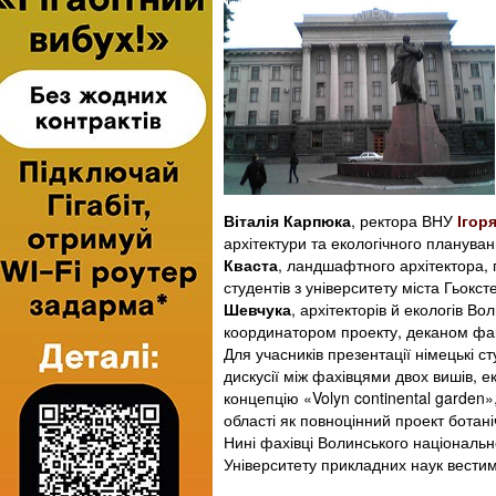
Віталія Карпюка
, ректора ВНУ
Ігор
архітектури та екологічного планува
Кваста
, ландшафтного архітектора
студентів з університету міста Гьок
Шевчука
, архітекторів й екологів Во
координатором проекту, деканом фа
Для учасників презентації німецькі с
дискусії між фахівцями двох вишів,
концепцію «Volyn continental garden
області як повноцінний проект ботан
Нині фахівці Волинського національн
Університету прикладних наук вести