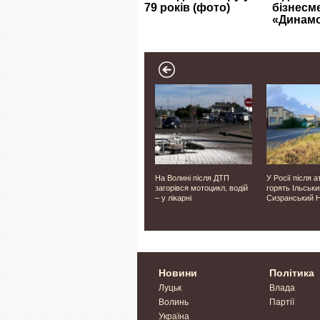
єві
«Мобілізували» 48 людей,
На Волині після ДТП
У Росії після а
ру
які вже служили: на Волині
загорівся мотоцикл, водій
горять Ільськи
для
двом посадовцям ТЦК
– у лікарні
Сизранський 
ми
повідомили про підозру
ринства
Новини
Політика
Луцьк
Влада
Волинь
Партії
Україна