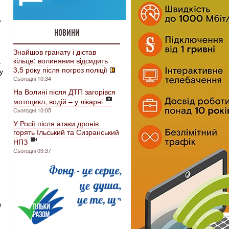
»
НОВИНИ
Знайшов гранату і дістав
кільце: волинянин відсидить
а
3,5 року після погроз поліції
у
Сьогодні 10:34
На Волині після ДТП загорівся
мотоцикл, водій – у лікарні
Сьогодні 10:05
У Росії після атаки дронів
горять Ільський та Сизранський
НПЗ
Сьогодні 09:37
е