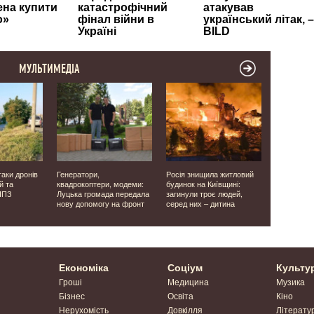
МУЛЬТИМЕДІА
таки дронів
Генератори,
Росія знищила житловий
У селищі б
й та
квадрокоптери, модеми:
будинок на Київщині:
буревій п
НПЗ
Луцька громада передала
загинули троє людей,
20 будівел
нову допомогу на фронт
серед них – дитина
ліквідовую
Економіка
Соціум
Культу
Гроші
Медицина
Музика
Бізнес
Освіта
Кіно
Нерухомість
Довкілля
Літерату