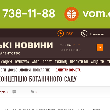
RSS
Контакти
СУБОТА
11:02
8 СЕРПНЯ 2026
СОЦІУМ
КУЛЬТУРА
АВТО
СПОРТ
ТАБЛОЇД
ПРОЕКТИ ВН
АКЦЕНТИ
Т
ЛОГИ
ДОСЬЄ
АНОНСИ
ПОПУЛЯРНЕ
ЗАПИТАЙ ЮРИСТА
КОНЦЕПЦІЮ БОТАНІЧНОГО САДУ
арів:
0
0
Концепцію проекту нового ботанічного саду «Волинь» було