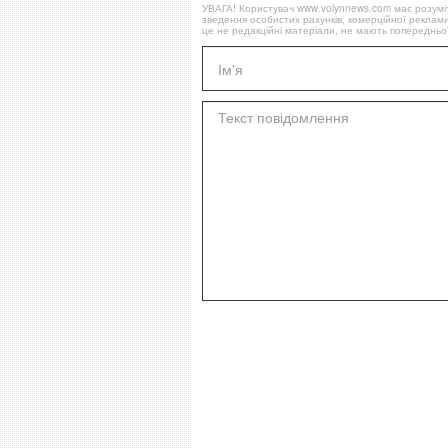
УВАГА! Користувач www.volynnews.com має розуміти
зведення особистих рахунків, комерційної реклами
це не редакційні матеріали, не мають попередньої