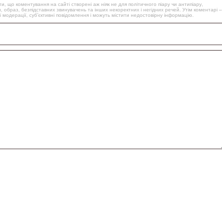
, що коментування на сайті створені аж ніяк не для політичного піару чи антипіару,
, образ, безпідставних звинувачень та інших некоректних і негідних речей. Утім коментарі –
 модерації, суб’єктивні повідомлення і можуть містити недостовірну інформацію.