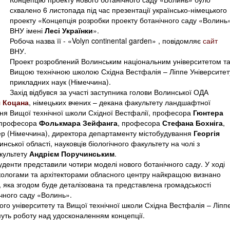
схвалено 6 листопада під час презентації українсько-німецького
проекту «Концепція розробки проекту ботанічного саду «Волинь
ВНУ імені
Лесі Українки
».
Робоча назва її - «Volyn continental garden» , повідомляє
сайт
ВНУ.
Проект розроблений Волинським національним університетом т
Вищою технічною школою Східна Вестфалія – Ліппе Університет
прикладних наук (Німеччина).
Захід відбувся за участі заступника голови Волинської ОДА
я Коцана
, німецьких вчених – декана факультету ландшафтної
ння Вищої технічної школи Східної Вестфалії, професора
Гюнтера
, професора
Фолькмара Зейфанга
, професора
Стефана Бохніга
,
стер (Німеччина), директора департаменту містобудування
Георгія
линської області, науковців біологічного факультету на чолі з
культету
Андрієм Поручинським
.
туденти представили чотири моделі нового ботанічного саду. У ході
 екологами та архітекторами обласного центру найкращою визнано
», яка згодом буде деталізована та представлена громадськості
ічного саду «Волинь».
ого університету та Вищої технічної школи Східна Вестфалія – Ліпп
муть роботу над удосконаленням концепції.