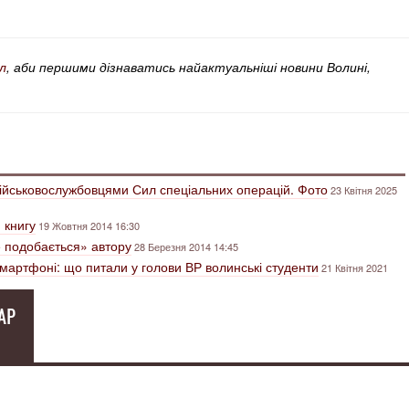
л
, аби першими дізнаватись найактуальніші новини Волині,
з військовослужбовцями Сил спеціальних операцій. Фото
23 Квітня 2025
 книгу
19 Жовтня 2014 16:30
е подобається» автору
28 Березня 2014 14:45
смартфоні: що питали у голови ВР волинські студенти
21 Квітня 2021
АР