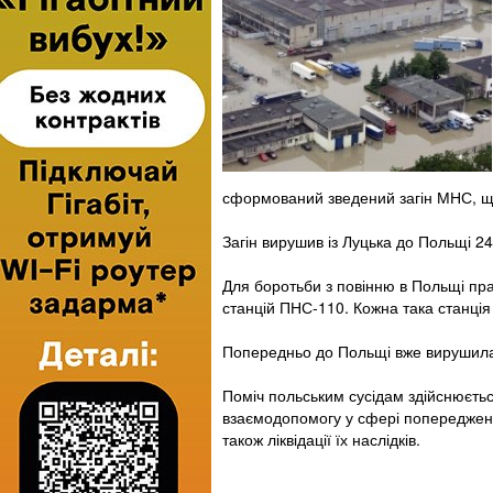
сформований зведений загін МНС, що 
Загін вирушив із Луцька до Польщі 2
Для боротьби з повінню в Польщі пр
станцій ПНС-110. Кожна така станція
Попередньо до Польщі вже вирушила 
Поміч польським сусідам здійснюєтьс
взаємодопомогу у сфері попередженн
також ліквідації їх наслідків.