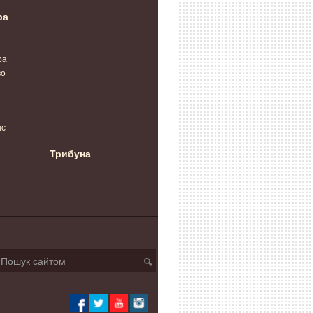
ра
ра
во
нс
Трибуна