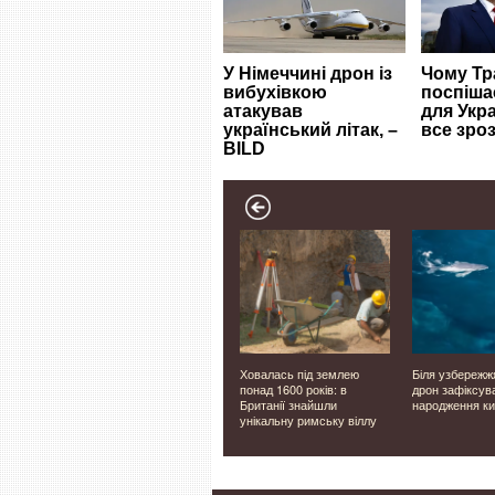
ким має
У Луцьку невдовзі
Ховалась під землею
Біля узбережж
мплекс
відкриють двері нового
понад 1600 років: в
дрон зафіксув
ветеранського простору
Британії знайшли
народження ки
унікальну римську віллу