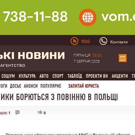
RSS
Контакти
П'ЯТНИЦЯ
06:50
7 СЕРПНЯ 2026
СОЦІУМ
КУЛЬТУРА
АВТО
СПОРТ
ТАБЛОЇД
ПРОЕКТИ ВН
АКЦЕНТИ
Т
ЛОГИ
ДОСЬЄ
АНОНСИ
ПОПУЛЯРНЕ
ЗАПИТАЙ ЮРИСТА
НИКИ БОРЮТЬСЯ З ПОВІННЮ В ПОЛЬЩІ
арів:
1
0
Рятувальники обласного управління МНС у Волинській області