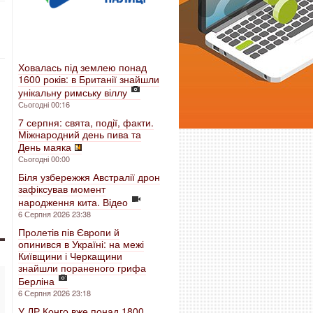
Ховалась під землею понад
1600 років: в Британії знайшли
унікальну римську віллу
Сьогодні 00:16
7 серпня: свята, події, факти.
Міжнародний день пива та
День маяка
Сьогодні 00:00
Біля узбережжя Австралії дрон
зафіксував момент
народження кита. Відео
6 Серпня 2026 23:38
Пролетів пів Європи й
опинився в Україні: на межі
Київщини і Черкащини
знайшли пораненого грифа
Берліна
6 Серпня 2026 23:18
У ДР Конго вже понад 1800