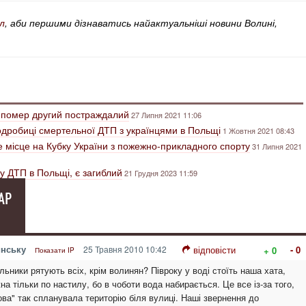
л
, аби першими дізнаватись найактуальніші новини Волині,
і помер другий постраждалий
27 Липня 2021 11:06
одробиці смертельної ДТП з українцями в Польщі
1 Жовтня 2021 08:43
е місце на Кубку України з пожежно-прикладного спорту
31 Липня 2021
у ДТП в Польщі, є загиблий
21 Грудня 2023 11:59
АР
инську
25 Травня 2010 10:42
відповісти
- 0
+ 0
Показати IP
ьники рятують всіх, крім волинян? Півроку у воді стоїть наша хата,
а тільки по настилу, бо в чоботи вода набирається. Це все із-за того,
ва" так спланувала територію біля вулиці. Наші звернення до