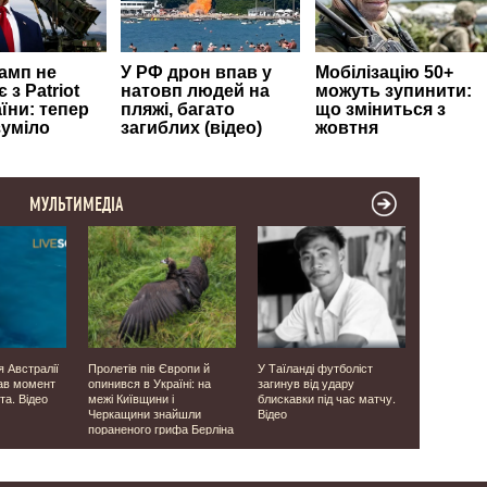
МУЛЬТИМЕДІА
я Австралії
Пролетів пів Європи й
У Таїланді футболіст
Була у скру
ав момент
опинився в Україні: на
загинув від удару
директор 
та. Відео
межі Київщини і
блискавки під час матчу.
завербував
Черкащини знайшли
Відео
незаконно
пораненого грифа Берліна
сурогатно