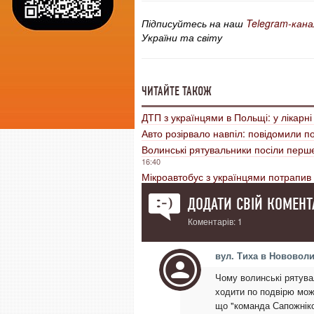
Підписуйтесь на наш
Telegram-кана
України та світу
ЧИТАЙТЕ ТАКОЖ
ДТП з українцями в Польщі: у лікарн
Авто розірвало навпіл: повідомили п
Волинські рятувальники посіли перш
16:40
Мікроавтобус з українцями потрапив 
ДОДАТИ СВІЙ КОМЕНТ
Коментарів: 1
вул. Тиха в Нововол
Чому волинські рятувал
ходити по подвірю можн
що "команда Сапожніко