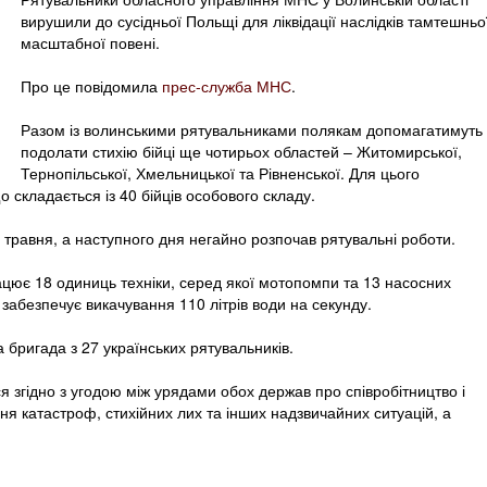
вирушили до сусідньої Польщі для ліквідації наслідків тамтешньо
масштабної повені.
Про це повідомила
прес-служба МНС
.
Разом із волинськими рятувальниками полякам допомагатимуть
подолати стихію бійці ще чотирьох областей – Житомирської,
Тернопільської, Хмельницької та Рівненської. Для цього
складається із 40 бійців особового складу.
4 травня, а наступного дня негайно розпочав рятувальні роботи.
ацює 18 одиниць техніки, серед якої мотопомпи та 13 насосних
 забезпечує викачування 110 літрів води на секунду.
бригада з 27 українських рятувальників.
я згідно з угодою між урядами обох держав про співробітництво і
я катастроф, стихійних лих та інших надзвичайних ситуацій, а