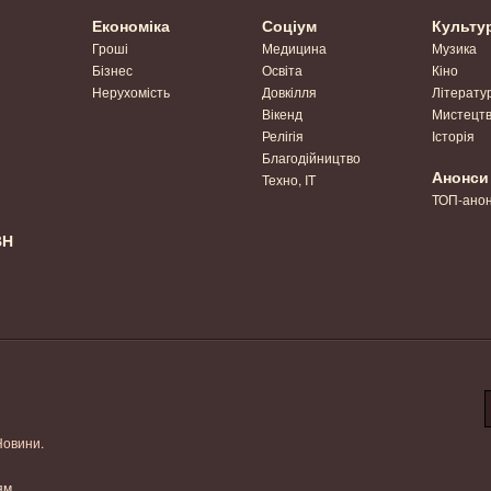
Економіка
Соціум
Культу
Гроші
Медицина
Музика
Бізнес
Освіта
Кіно
Нерухомість
Довкілля
Літерату
Вікенд
Мистецт
Релігія
Історія
Благодійництво
Анонси
Техно, IT
ТОП-ано
ВН
Новини.
ям