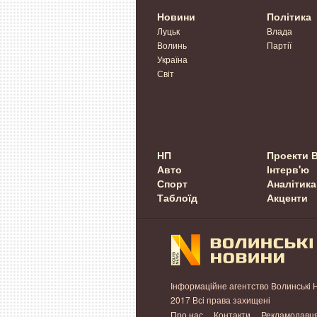
Новини
Політика
Луцьк
Влада
Волинь
Партії
Україна
Світ
НП
Проекти 
Авто
Інтерв'ю
Спорт
Аналітика
Таблоїд
Акценти
Інформаційне агентство Волинські 
2017 Всі права захищені
Про нас
Контакти
Рекламодавц