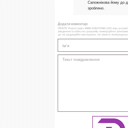
Сапожнікова йому до ду
зроблено.
Додати коментар:
УВАГА! Користувач www.volynnews.com має розуміти
зведення особистих рахунків, комерційної реклами
це не редакційні матеріали, не мають попередньої