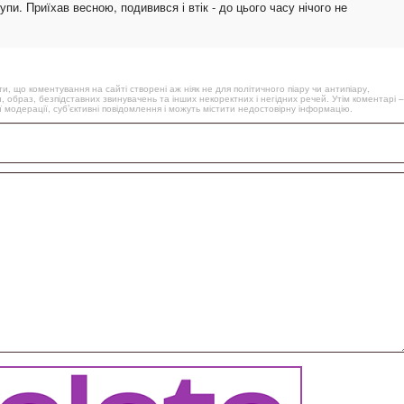
пи. Приїхав весною, подивився і втік - до цього часу нічого не
, що коментування на сайті створені аж ніяк не для політичного піару чи антипіару,
, образ, безпідставних звинувачень та інших некоректних і негідних речей. Утім коментарі –
 модерації, суб’єктивні повідомлення і можуть містити недостовірну інформацію.