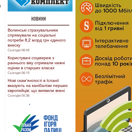
ї
НОВИНИ
Волинські страхувальники
спрямували на соціальні
потреби 8,2 млрд грн єдиного
внеску
Сьогодні 06:45
Користувачі соцмереж з
раннього віку отримали нижчі
оцінки в старших класах
Сьогодні 06:15
Нові скам'янілості в Іспанії
вказують на канібалізм перших
європейців: що виявили вчені
Сьогодні 00:36