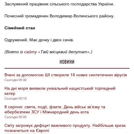
Заслужений працівник сільського господарства України.
Почесний громадянин Володимир-Волинського району.
Сімейний стан
Одружений. Має дочку і двох синів.
(Взято із
сайту
«Твій місцевий депутат».)
НОВИНИ
Вчені за допомогою ШІ створили 16 нових синтетичних вірусів
Сьогодні 00:32
На дні моря виявили унікальний нацистський торпедний
катер
Сьогодні 00:15
8 серпня: свята, події, факти. День військ зв’язку та
кібербезпеки ЗСУ і Міжнародний день кота
Сьогодні 00:00
Світу загрожує дефіцит важливого продукту. Найбільше криза
позначиться на Європі