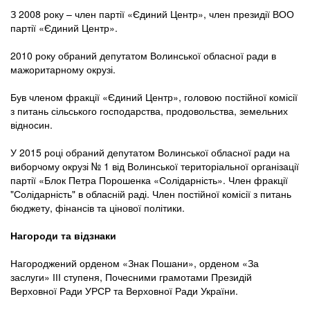
З 2008 року – член партії «Єдиний Центр», член президії ВОО
партії «Єдиний Центр».
2010 року обраний депутатом Волинської обласної ради в
мажоритарному окрузі.
Був членом фракції «Єдиний Центр», головою постійної комісії
з питань сільського господарства, продовольства, земельних
відносин.
У 2015 році обраний депутатом Волинської обласної ради на
виборчому окрузі № 1 від Волинської територіальної організації
партії «Блок Петра Порошенка «Солідарність». Член фракції
"Солідарність" в обласній раді. Член постійної комісії з питань
бюджету, фінансів та цінової політики.
Нагороди та відзнаки
Нагороджений орденом «Знак Пошани», орденом «За
заслуги» ІІІ ступеня, Почесними грамотами Президій
Верховної Ради УРСР та Верховної Ради України.