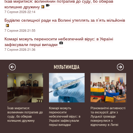
Їхав миритися: волинянин потрапив до суду, бо обікрав
колишню дружину
7 Серпня 2026 22:14
Будівлю селищної ради на Волині утеплять за п’ять мільйонів
7 Серпня 2026 21:55
Комарі можуть переносити небезпечний вірус: в Україні
зафіксували перші випадки
7 Серпня 2026 21:36
МУЛЬТИМЕДІА
Їхав миритися:
Комарі можуть
Різноманітні активності
волинянин потрапив до
переносити
та екскурсії: діти з
суду, бо обікрав
небезпечний вірус: в
Луцької громади
колишню дружину
Україні зафіксували
повернулися з
перші випадки
відпочинку в Литві
у