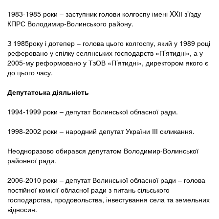
1983-1985 роки – заступник голови колгоспу імені XXІІ з’їзду
КПРС Володимир-Волинського району.
З 1985року і дотепер – голова цього колгоспу, який у 1989 році
реферовано у спілку селянських господарств «П’ятидні», а у
2005-му реформовано у ТзОВ «П’ятидні», директором якого є
до цього часу.
Депутатська діяльність
1994-1999 роки – депутат Волинської обласної ради.
1998-2002 роки – народний депутат України ІІІ скликання.
Неодноразово обирався депутатом Володимир-Волинської
районної ради.
2006-2010 роки – депутат Волинської обласної ради – голова
постійної комісії обласної ради з питань сільського
господарства, продовольства, інвестування села та земельних
відносин.