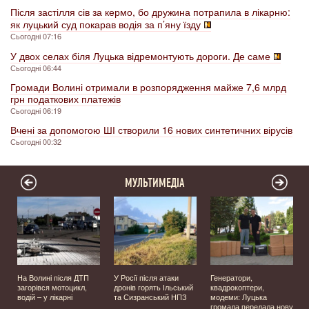
Після застілля сів за кермо, бо дружина потрапила в лікарню:
як луцький суд покарав водія за п’яну їзду
Сьогодні 07:16
У двох селах біля Луцька відремонтують дороги. Де саме
Сьогодні 06:44
Громади Волині отримали в розпорядження майже 7,6 млрд
грн податкових платежів
Сьогодні 06:19
Вчені за допомогою ШІ створили 16 нових синтетичних вірусів
Сьогодні 00:32
МУЛЬТИМЕДІА
На Волині після ДТП
У Росії після атаки
Генератори,
загорівся мотоцикл,
дронів горять Ільський
квадрокоптери,
водій – у лікарні
та Сизранський НПЗ
модеми: Луцька
громада передала нову