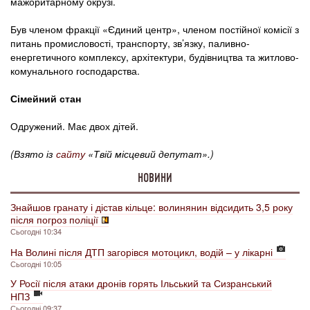
мажоритарному окрузі.
Був членом фракції «Єдиний центр», членом постійної комісії з
питань промисловості, транспорту, зв’язку, паливно-
енергетичного комплексу, архітектури, будівництва та житлово-
комунального господарства.
Сімейний стан
Одружений. Має двох дітей.
(Взято із
сайту
«Твій місцевий депутат».)
НОВИНИ
Знайшов гранату і дістав кільце: волинянин відсидить 3,5 року
після погроз поліції
Сьогодні 10:34
На Волині після ДТП загорівся мотоцикл, водій – у лікарні
Сьогодні 10:05
У Росії після атаки дронів горять Ільський та Сизранський
НПЗ
Сьогодні 09:37