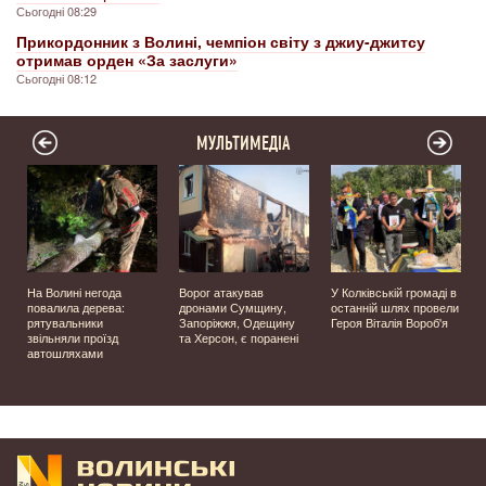
Сьогодні 08:29
Прикордонник з Волині, чемпіон світу з джиу-джитсу
отримав орден «За заслуги»
Сьогодні 08:12
МУЛЬТИМЕДІА
На Волині негода
Ворог атакував
У Колківській громаді в
повалила дерева:
дронами Сумщину,
останній шлях провели
рятувальники
Запоріжжя, Одещину
Героя Віталія Вороб'я
звільняли проїзд
та Херсон, є поранені
автошляхами