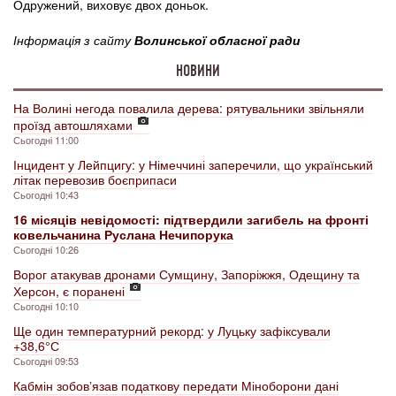
Одружений, виховує двох доньок.
Інформація з сайту
Волинської обласної ради
НОВИНИ
На Волині негода повалила дерева: рятувальники звільняли
проїзд автошляхами
Сьогодні 11:00
Інцидент у Лейпцигу: у Німеччині заперечили, що український
літак перевозив боєприпаси
Сьогодні 10:43
16 місяців невідомості: підтвердили загибель на фронті
ковельчанина Руслана Нечипорука
Сьогодні 10:26
Ворог атакував дронами Сумщину, Запоріжжя, Одещину та
Херсон, є поранені
Сьогодні 10:10
Ще один температурний рекорд: у Луцьку зафіксували
+38,6° С
Сьогодні 09:53
Кабмін зобовʼязав податкову передати Міноборони дані