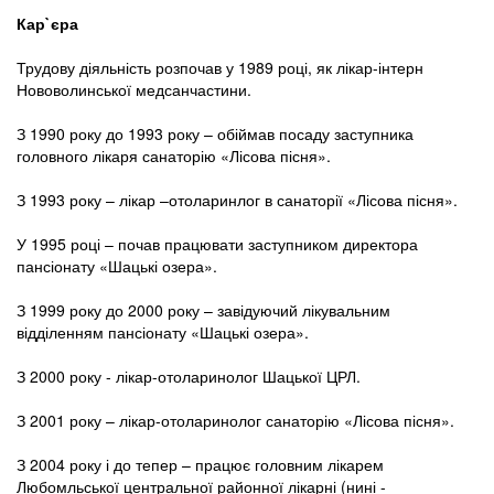
Кар`єра
Трудову діяльність розпочав у 1989 році, як лікар-інтерн
Нововолинської медсанчастини.
З 1990 року до 1993 року – обіймав посаду заступника
головного лікаря санаторію «Лісова пісня».
З 1993 року – лікар –отоларинлог в санаторії «Лісова пісня».
У 1995 році – почав працювати заступником директора
пансіонату «Шацькі озера».
З 1999 року до 2000 року – завідуючий лікувальним
відділенням пансіонату «Шацькі озера».
З 2000 року - лікар-отоларинолог Шацької ЦРЛ.
З 2001 року – лікар-отоларинолог санаторію «Лісова пісня».
З 2004 року і до тепер – працює головним лікарем
Любомльської центральної районної лікарні (нині -