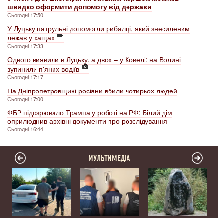
швидко оформити допомогу від держави
Сьогодні 17:50
У Луцьку патрульні допомогли рибалці, який знесиленим
лежав у хащах
Сьогодні 17:33
Одного виявили в Луцьку, а двох – у Ковелі: на Волині
зупинили п'яних водіїв
Сьогодні 17:17
На Дніпропетровщині росіяни вбили чотирьох людей
Сьогодні 17:00
ФБР підозрювало Трампа у роботі на РФ: Білий дім
оприлюднив архівні документи про розслідування
Сьогодні 16:44
МУЛЬТИМЕДІА