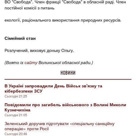
ВО "Свобода". Член фракції "Свобода" в обласній раді. Член
постійної комісії з питань
екології, раціонального використання природних ресурсів.
Сімейний стан
Розлучений, виховує доньку Ольгу.
(Взято із
сайту
Волинської обласної ради.)
НОВИНИ
В Україні запровадили День Військ зв'язку та
кібербезпеки ЗСУ
Сьогодні 21:25
Повідомили про загибель військового з Волині Миколи
Кузнечихіна
Сьогодні 21:05
Зеленський доручив підготувати «спеціальну санкційну
операцію» проти Росії
Сьогодні 20:46