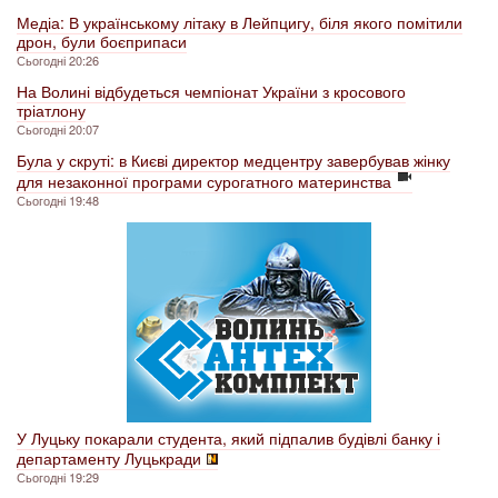
Медіа: В українському літаку в Лейпцигу, біля якого помітили
дрон, були боєприпаси
Сьогодні 20:26
На Волині відбудеться чемпіонат України з кросового
тріатлону
Сьогодні 20:07
Була у скруті: в Києві директор медцентру завербував жінку
для незаконної програми сурогатного материнства
Сьогодні 19:48
У Луцьку покарали студента, який підпалив будівлі банку і
департаменту Луцькради
Сьогодні 19:29