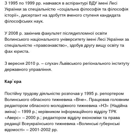
З 1995 по 1999 рр. навчався в аспірантурі ВДУ імені Лесі
Українки за спеціальністю «соціальна філософія та філософія
історії», дисертант на здобуття вченого ступеня кандидата
філософських наук.
У 2008 р. закінчив факультет післядипломної освіти
Волинського національного університету імені Лесі Українки за
спеціальністю «правознавство», здобув другу вищу освіту та
фах юриста.
З вересня 2010 р. – слухач Львівського регіонального інституту
державного управління.
Кар`єра
Постійну трудову діяльністю розпочав у 1995 р. репортером
Волинського обласного тижневика «Віче». Працював головним
редактором обласного молодіжного тижневика «НЗ» (Надійна
зміна) – 1999 р.; керівником інформаційного відділу ТРК
«Аверс» – 2000 р.; редактором відділу економіки та права
редакції Всеукраїнського тижневика «Волинські губернські
відомості» – 2001-2002 рр.