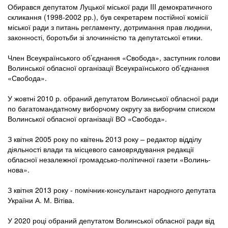
Обирався депутатом Луцької міської ради III демократичного
скликання (1998-2002 рр.), був секретарем постійної комісії
міської ради з питань регламенту, дотримання прав людини,
законності, боротьби зі злочинністю та депутатської етики.
Член Всеукраїнського об’єднання «Свобода», заступник голови
Волинської обласної організації Всеукраїнського об’єднання
«Свобода».
У жовтні 2010 р. обраний депутатом Волинської обласної ради
по багатомандатному виборчому округу за виборчим списком
Волинської обласної організації ВО «Свобода».
З квітня 2005 року по квітень 2013 року – редактор відділу
діяльності влади та місцевого самоврядування редакції
обласної незалежної громадсько-політичної газети «Волинь-
нова».
З квітня 2013 року - помічник-консультант народного депутата
України А. М. Вітіва.
У 2020 році обраний депутатом Волинської обласної ради від