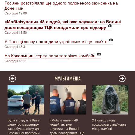
Росіяни розстріляли ще одного полоненого захисника на
Донеччині
Сьогодні 19:09
«Мобілізували» 48 людей, які вже служили: на Волині
двом посадовцям ТЦК повідомили про підозру
Сьогодні 18:50
У Польщі знову пошкодили українське місце пам'яті
Сьогодні 18:31
На Ковельщині серед поля загорівся комбайн
Сьогодні 18:11
МУЛЬТИМЕДІА
Була у скруті: в Києві
«Мобілізували» 48
У Польщі знову
а
директор медцентру
людей, які вже
пошкодили українське
завербував жінку для
служили: на Волині
місце пам'яті
незаконної програми
двом посадовцям ТЦК