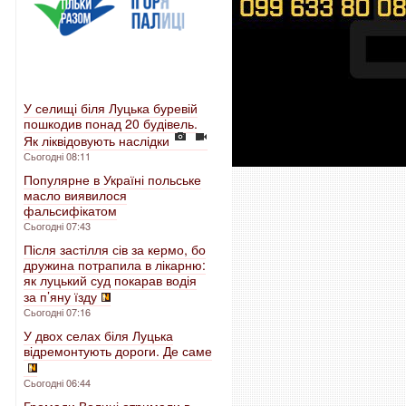
У селищі біля Луцька буревій
пошкодив понад 20 будівель.
Як ліквідовують наслідки
Сьогодні 08:11
Популярне в Україні польське
масло виявилося
фальсифікатом
Сьогодні 07:43
Після застілля сів за кермо, бо
дружина потрапила в лікарню:
як луцький суд покарав водія
за п’яну їзду
Сьогодні 07:16
У двох селах біля Луцька
відремонтують дороги. Де саме
Сьогодні 06:44