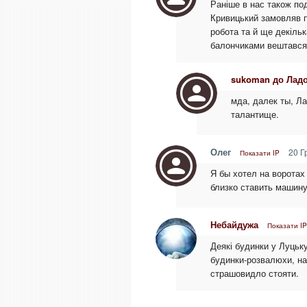
Раніше в нас також по
Кривицький замовляв по
робота та й ще декільк
балончиками вештався
sukoman до Лад
мда, далек ты, Л
талантище.
Олег
20 Г
Показати IP
Я бы хотел на воротах
близко ставить машину,
Небайдужа
Показати IP
Деякі будинки у Луцьку
будинки-розвалюхи, на 
страшовидло стояти.