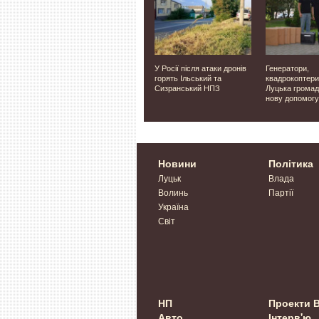
 людей,
У Польщі знову
У Росії після атаки дронів
Генератори,
а Волині
пошкодили українське
горять Ільський та
квадрокоптери
 ТЦК
місце пам'яті
Сизранський НПЗ
Луцька громад
дозру
нову допомогу
Новини
Політика
Луцьк
Влада
Волинь
Партії
Україна
Світ
НП
Проекти 
Авто
Інтерв'ю