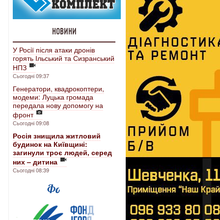
НОВИНИ
У Росії після атаки дронів
горять Ільський та Сизранський
НПЗ
Сьогодні 09:37
Генератори, квадрокоптери,
модеми: Луцька громада
передала нову допомогу на
фронт
Сьогодні 09:08
Росія знищила житловий
будинок на Київщині:
загинули троє людей, серед
них – дитина
Сьогодні 08:39