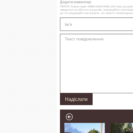
Додати коментар:
УВАГА! Користувач www.volynnews.com має розуміти
зведення особистих рахунків, комерційної реклами
це не редакційні матеріали, не мають попередньої