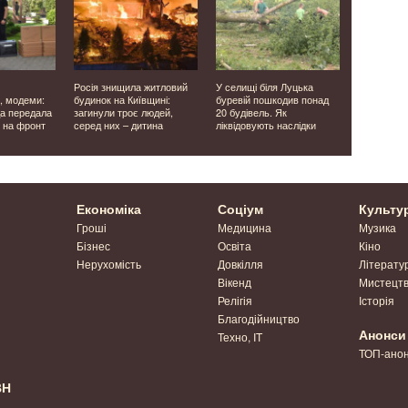
Росія знищила житловий
У селищі біля Луцька
Їхав мири
, модеми:
будинок на Київщині:
буревій пошкодив понад
потрапив д
а передала
загинули троє людей,
20 будівель. Як
обікрав к
 на фронт
серед них – дитина
ліквідовують наслідки
Економіка
Соціум
Культу
Гроші
Медицина
Музика
Бізнес
Освіта
Кіно
Нерухомість
Довкілля
Літерату
Вікенд
Мистецт
Релігія
Історія
Благодійництво
Анонси
Техно, IT
ТОП-ано
ВН