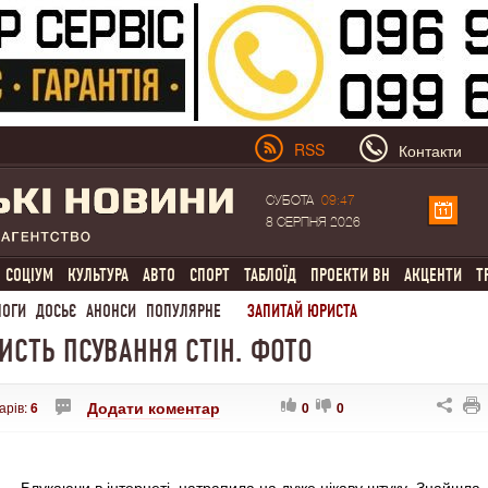
RSS
Контакти
СУБОТА
09:47
8 СЕРПНЯ 2026
СОЦІУМ
КУЛЬТУРА
АВТО
СПОРТ
ТАБЛОЇД
ПРОЕКТИ ВН
АКЦЕНТИ
Т
ЛОГИ
ДОСЬЄ
АНОНСИ
ПОПУЛЯРНЕ
ЗАПИТАЙ ЮРИСТА
РИСТЬ ПСУВАННЯ СТІН. ФОТО
Додати коментар
арів:
6
0
0
Блукаючи в інтернеті, натрапила на дуже цікаву штуку. Знайшла