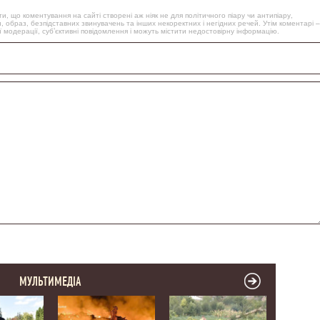
, що коментування на сайті створені аж ніяк не для політичного піару чи антипіару,
, образ, безпідставних звинувачень та інших некоректних і негідних речей. Утім коментарі –
 модерації, суб’єктивні повідомлення і можуть містити недостовірну інформацію.
МУЛЬТИМЕДІА