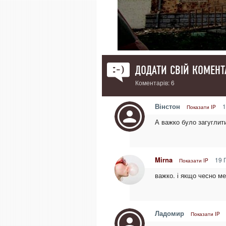
ДОДАТИ СВІЙ КОМЕНТ
Коментарів: 6
Вінстон
1
Показати IP
А важко було загуглити
Mirna
19 Г
Показати IP
важко. і якщо чесно ме
Ладомир
Показати IP