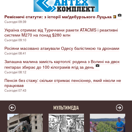
Ремісничі статути: з історії маґдебурзького Луцька
Сьогодні 09:39
Україна отримає від Туреччини ракети ATACMS і реактивні
системи M270 на понад $280 млн
Сьогодні 09:10
Росіяни масовано атакували Одесу балістикою та дронами
Сьогодні 08:41
Запашна малина замість картоплі: родина з Волині на двох
гектарах збирає до 100 кілограмів ягід за день
Сьогодні 08:12
Пенсія без стажу: скільки отримає пенсіонер, який ніколи не
працював
Сьогодні 07:43
МУЛЬТИМЕДІА