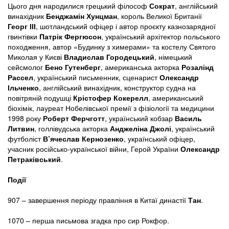
Цього дня народилися грецький філософ
Сократ
, англійський
винахідник
Бенджамін Хунцман
, король Великої Британії
Георг ІІІ
, шотландський офіцер і автор проєкту казнозарядної
гвинтівки
Патрік Фергюсон
, український архітектор польського
походження, автор «Будинку з химерами» та костелу Святого
Миколая у Києві
Владислав Городецький
, німецький
сейсмолог
Бено Гутенберг
, американська акторка
Розалінд
Рассел
, український письменник, сценарист
Олександр
Ільченко
, англійський винахідник, конструктор судна на
повітряній подушці
Крістофер Кокерелл
, американський
біохімік, лауреат Нобелівської премії з фізіології та медицини
1998 року
Роберт Ферчготт
, український кобзар
Василь
Литвин
, голлівудська акторка
Анджеліна Джолі
, український
футболіст
В’ячеслав Кернозенко
, український офіцер,
учасник російсько-української війни, Герой України
Олександр
Петраківський
.
Події
907 – завершення періоду правління в Китаї династії
Тан
.
1070 – перша письмова згадка про сир Рокфор.