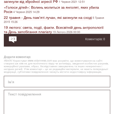
загинули від збройної агресії РФ
1 Червня 2021 12:51
«Голоси дітей»: Волинь молиться за янголят, яких убила
Росія
4 Червня 2025 14:29
22 травня - День пам'яті лучан, які загинули на сході
5 Травня
2015 15:26
19 лютого: свята, події, факти. Всесвітній день антропології
та День запобігання плагіату
19 Лютого 2026 00:00
Коментарів: 0
Додати коментар:
УВАГА! Користувач www.volynnews.com має розуміти, що коментування на сайті
створені аж ніяк не для політичного піару чи антипіару, зведення особистих рахунків,
комерційної реклами, образ, безпідставних звинувачень та інших некоректних і
негідних речей. Утім коментарі – це не редакційні матеріали, не мають попередньої
модерації, суб’єктивні повідомлення і можуть містити недостовірну інформацію.