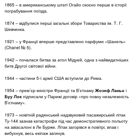
1865 – в американському штаті Огайо скоєно перше в історії
пограбування поїзда.
1874 – відбулися перші загальні збори Товариства ім. Т. Г.
Шевченка.
1921 – у Франції вперше представлено парфуми «Шанель»
(Chanel № 5).
1942 – почалася битва за атол Мідуей, одна з найвидатніших
битв Другої світової війни.
1944 – частини 5-ї армії США вступили до Рима.
1954 – прем’єр-міністри Франції та В’єтнаму
Жозеф Ланьє
і
Буу Лок
підписали у Парижі договір «про повну незалежність
В’єтнаму».
1973 – новітній радянський надзвуковий пасажирський літак
Ту-144 зазнав катастрофи під час демонстративного польоту
на авіасалоні в Ле Бурже. Літак загорівся в повітрі, впав і
вибухнув, весь екіпаж загинув.