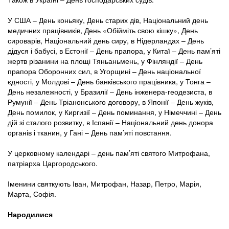
У США – День коньяку, День старих дів, Національний день
медичних працівників, День «Обійміть свою кішку», День
сироварів, Національний день сиру, в Нідерландах – День
дідуся і бабусі, в Естонії – День прапора, у Китаї – День пам’яті
жертв різанини на площі Тяньаньмень, у Фінляндії – День
прапора Оборонних сил, в Угорщині – День національної
єдності, у Молдові – День банківського працівника, у Тонга –
День незалежності, у Бразилії – День інженера-геодезиста, в
Румунії – День Тріанонського договору, в Японії – День жуків,
День помилок, у Киргизії – День поминання, у Німеччині – День
дій зі сталого розвитку, в Іспанії – Національний день донора
органів і тканин, у Гані – День пам’яті повстання.
У церковному календарі – день пам’яті святого Митрофана,
патріарха Царгородського.
Іменини святкують Іван, Митрофан, Назар, Петро, Марія,
Марта, Софія.
Народилися