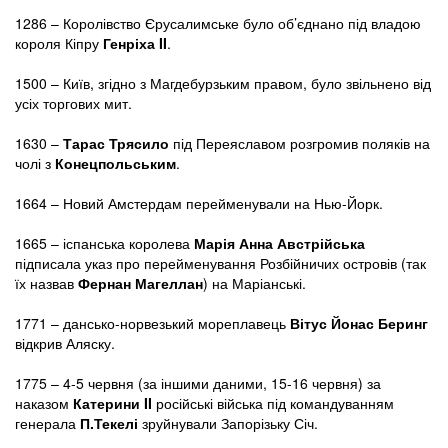
1286 – Королівство Єрусалимське було об’єднано під владою
короля Кіпру
Генріха II
.
1500 – Київ, згідно з Магдебурзьким правом, було звільнено від
усіх торгових мит.
1630 –
Тарас Трясило
під Переяславом розгромив поляків на
чолі з
Конецпольським
.
1664 – Новий Амстердам перейменували на Нью-Йорк.
1665 – іспанська королева
Марія Анна Австрійська
підписала указ про перейменування Розбійничих островів (так
їх назвав
Фернан Магеллан
) на Маріанські.
1771 – дансько-норвезький мореплавець
Вітус Йонас Беринг
відкрив Аляску.
1775 – 4-5 червня (за іншими даними, 15-16 червня) за
наказом
Катерини II
російські війська під командуванням
генерала
П.Текелі
зруйнували Запорізьку Січ.