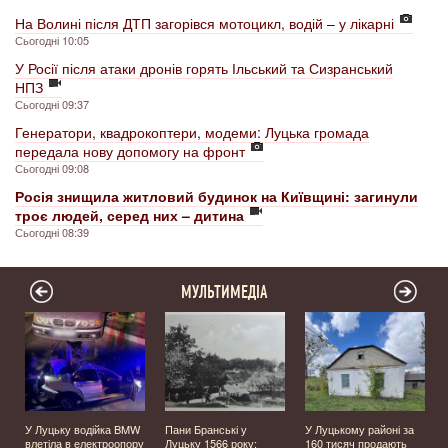
На Волині після ДТП загорівся мотоцикл, водій – у лікарні
Сьогодні 10:05
У Росії після атаки дронів горять Ільський та Сизранський
НПЗ
Сьогодні 09:37
Генератори, квадрокоптери, модеми: Луцька громада
передала нову допомогу на фронт
Сьогодні 09:08
Росія знищила житловий будинок на Київщині: загинули
троє людей, серед них – дитина
Сьогодні 08:39
МУЛЬТИМЕДІА
У Луцьку водійка BMW
Пани Бранські у
У Луцькому районі за
влетіла в електроопору
Луцьку 1566 року:
160 тисяч продають