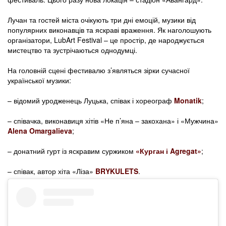
Лучан та гостей міста очікують три дні емоцій, музики від
популярних виконавців та яскраві враження. Як наголошують
організатори, LubArt Festival – це простір, де народжується
мистецтво та зустрічаються однодумці.
На головній сцені фестивалю з’являться зірки сучасної
української музики:
– відомий уродженець Луцька, співак і хореограф
Monatik
;
– співачка, виконавиця хітів «Не п’яна – закохана» і «Мужчина»
Alena Omargalieva
;
– донатний гурт із яскравим суржиком
«Курган і Agregat»
;
– співак, автор хіта «Ліза»
BRYKULETS
.