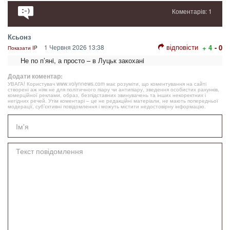
Коментарів: 1
Ксьонз
відповісти
1 Червня 2026 13:38
+ 4
- 0
Показати IP
Не по п’янi, а просто – в Луцьк закоханi
Додати коментар:
УВАГА! Користувач www.volynnews.com має розуміти, що коментування на сайті
створені аж ніяк не для політичного піару чи антипіару, зведення особистих рахунків,
комерційної реклами, образ, безпідставних звинувачень та інших некоректних і
негідних речей. Утім коментарі – це не редакційні матеріали, не мають попередньої
модерації, суб’єктивні повідомлення і можуть містити недостовірну інформацію.