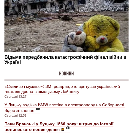
НОВИНИ
«Сміливо і мужньо»: ЗМІ розкрив, хто врятував український
літак від дрона в німецькому Лейпцигу
Сьогодні 13:27
У Луцьку водійка BMW влетіла в електроопору на Соборності.
Відео зіткнення
Сьогодні 12:58
Пани Бранські у Луцьку 1566 року: штрих до історії
волинського повсякдення