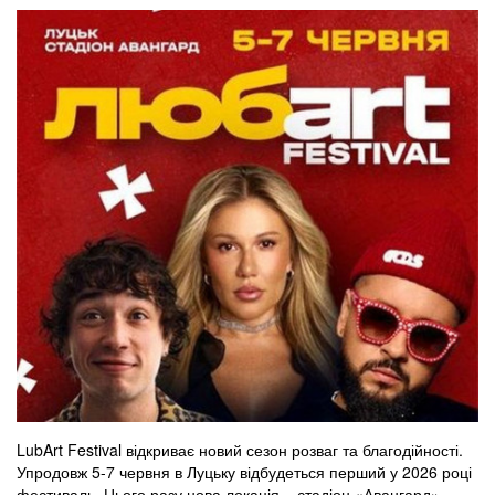
LubArt Festival відкриває новий сезон розваг та благодійності.
Упродовж 5-7 червня в Луцьку відбудеться перший у 2026 році
фестиваль. Цього разу нова локація – стадіон «Авангард».