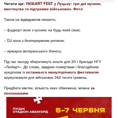
Читати ще:
ЛЮБART FEST у Луцьку: три дні музики,
мистецтва та підтримки військових. Фото
Також на відвідувачів чекають:
– фудкорт-зони з кухнею на будь-який смак;
– DJ-зона з безперервним ритмом;
– ярмарок ветеранського бізнесу.
Під час заходу збиратимуть кошти для 20-ї бригади НГУ
«Любарт». До слова, завдяки пожертвам і благодійним
аукціонам із
останнього минулорічного фестивалю
акумулювали для військових 342 тисячі гривень.
Придбати квитки, кількість яких обмежена, можна
за
покликанням
.