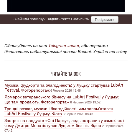
Знайшли помилку? Виділіть текст і натисніть
Повідомити
Підписуйтесь на наш
Telegram-канал
, аби першими
дізнаватись найактуальніші новини Волині, України та світу
ЧИТАЙТЕ ТАКОЖ
Музика, фудкорти та благодійність: у Луцьку стартував LubArt
Festival. Фоторепортаж
6 Червня 2026 13:48
Ярмарок ветеранського бізнесу на LubArt Festival у Луцьку:
що там продають. Фоторепортаж
6 Червня 2026 19:52
Три дні розваг, музики і благодійності: чим запам’ятався
LubArt Festival у Луцьку. Фото
8 Червня 2026 08:45
Застряг на пандусі в «Сіті Парку», ледь потрапив у замок: як і
чому Дмитро Монатік гуляв Луцьком без ніг. Відео
2 Червня 2024
07:42