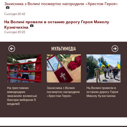
Захисника з Волині посмертно нагородили «Хрестом Героя»
Сьогодні 20:42
На Волині провели в останню дорогу Героя Миколу
Кузнєчихіна
Сьогодні 20:22
МУЛЬТИМЕДІА
На престижних
Захисника з Волині
На Волині провели в
міжнародних
посмертно нагородили
останню дорогу Героя
а
змаганнях волинські
«Хрестом Героя»
Миколу Кузнєчихіна
боксери вибороли 5
медалей