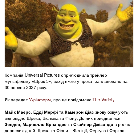
Компанія Universal Pictures оприлюднила трейлер
мультфільму «Шрек 5», вихід якого у прокат заплановано на
30 червня 2027 року.
Як передає
Укрінформ
, про це повідомляє
The Variety
.
Майк Маєрс
,
Едді Мерфі
та
Камерон Діас
знову озвучують
відповідно Шрека, Віслюка та Фіону. До них приєдналися
Зендея
,
Марчелло Ернандес
та
Скайлер Джізондо
в ролях
дорослих дітей Шрека та Фіони – Феліції, Фергуса і Фаркла.