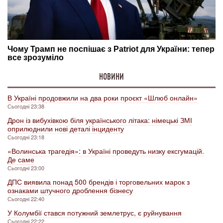
НОВИНИ
В Україні продовжили на два роки проєкт «Шлюб онлайн»
Сьогодні 23:38
Дрон із вибухівкою біля українського літака: німецькі ЗМІ
оприлюднили нові деталі інциденту
Сьогодні 23:18
«Волинська трагедія»: в Україні проведуть низку ексгумацій.
Де саме
Сьогодні 23:00
ДПС виявила понад 500 брендів і торговельних марок з
ознаками штучного дроблення бізнесу
Сьогодні 22:40
У Колумбії стався потужний землетрус, є руйнування
Сьогодні 22:22