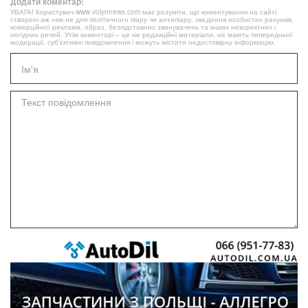
Додати коментар:
УВАГА! Користувач www.volynnews.com має розуміти, що коментування на сайті
створені аж ніяк не для політичного піару чи антипіару, зведення особистих рахунків,
комерційної реклами, образ, безпідставних звинувачень та інших некоректних і
негідних речей. Утім коментарі – це не редакційні матеріали, не мають попередньої
модерації, суб’єктивні повідомлення і можуть містити недостовірну інформацію.