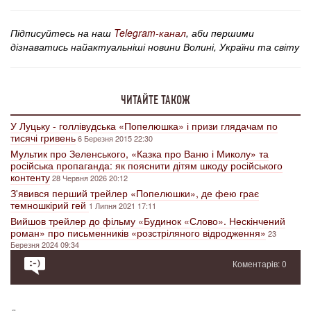
Підписуйтесь на наш
Telegram-канал
, аби першими
дізнаватись найактуальніші новини Волині, України та світу
ЧИТАЙТЕ ТАКОЖ
У Луцьку - голлівудська «Попелюшка» і призи глядачам по
тисячі гривень
6 Березня 2015 22:30
Мультик про Зеленського, «Казка про Ваню і Миколу» та
російська пропаганда: як пояснити дітям шкоду російського
контенту
28 Червня 2026 20:12
З'явився перший трейлер «Попелюшки», де фею грає
темношкірий гей
1 Липня 2021 17:11
Вийшов трейлер до фільму «Будинок «Слово». Нескінчений
роман» про письменників «розстріляного відродження»
23
Березня 2024 09:34
Коментарів: 0