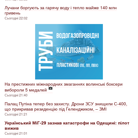
Лучани боргують за гарячу воду і тепло майже 140 млн
гривень
Сьогодні 22:02
На престижних міжнародних змаганнях волинські боксери
вибороли 5 медалей
Сьогодні 21:40
Палац Путіна тепер без захисту. Дрони ЗСУ знищили С-400,
що прикривав резиденцію під Геленджиком, – ЗМІ
Сьогодні 21:21
Український МіГ-29 зазнав катастрофи на Одещині: пілот
вижив
Сьогодні 21:01