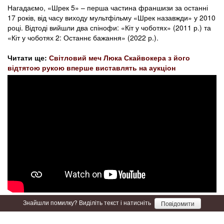
Нагадаємо, «Шрек 5» – перша частина франшизи за останні
17 років, від часу виходу мультфільму «Шрек назавжди» у 2010
році. Відтоді вийшли два спінофи: «Кіт у чоботях» (2011 р.) та
«Кіт у чоботях 2: Останнє бажання» (2022 р.).
Читати ще:
Світловий меч Люка Скайвокера з його
відтятою рукою вперше виставлять на аукціон
Знайшли помилку? Виділіть текст і натисніть
Повідомити