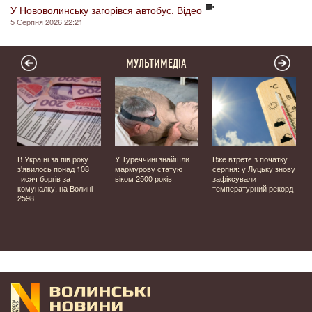
У Нововолинську загорівся автобус. Відео
5 Серпня 2026 22:21
МУЛЬТИМЕДІА
В Україні за пів року
У Туреччині знайшли
Вже втретє з початку
з'явилось понад 108
мармурову статую
серпня: у Луцьку знову
тисяч боргів за
віком 2500 років
зафіксували
комуналку, на Волині –
температурний рекорд
2598