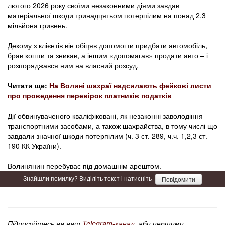
лютого 2026 року своїми незаконними діями завдав
матеріальної шкоди тринадцятьом потерпілим на понад 2,3
мільйона гривень.
Декому з клієнтів він обіцяв допомогти придбати автомобіль,
брав кошти та зникав, а іншим «допомагав» продати авто – і
розпоряджався ним на власний розсуд.
Читати ще:
На Волині шахраї надсилають фейкові листи
про проведення перевірок платників податків
Дії обвинуваченого кваліфіковані, як незаконні заволодіння
транспортними засобами, а також шахрайства, в тому числі що
завдали значної шкоди потерпілим (ч. 3 ст. 289, ч.ч. 1,2,3 ст.
190 КК України).
Волинянин перебуває під домашнім арештом.
Знайшли помилку? Виділіть текст і натисніть
Повідомити
Підписуйтесь на наш
Telegram-канал
, аби першими