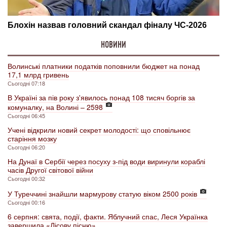
НОВИНИ
Волинські платники податків поповнили бюджет на понад
17,1 млрд гривень
Сьогодні 07:18
В Україні за пів року з'явилось понад 108 тисяч боргів за
комуналку, на Волині – 2598
Сьогодні 06:45
Учені відкрили новий секрет молодості: що сповільнює
старіння мозку
Сьогодні 06:20
На Дунаї в Сербії через посуху з-під води виринули кораблі
часів Другої світової війни
Сьогодні 00:32
У Туреччині знайшли мармурову статую віком 2500 років
Сьогодні 00:16
6 серпня: свята, події, факти. Яблучний спас, Леся Українка
завершила «Лісову пісню»