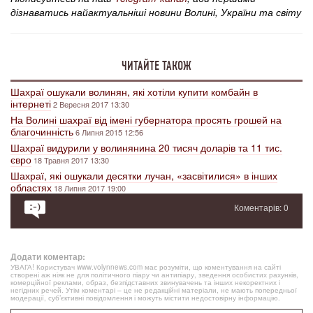
дізнаватись найактуальніші новини Волині, України та світу
ЧИТАЙТЕ ТАКОЖ
Шахраї ошукали волинян, які хотіли купити комбайн в
інтернеті
2 Вересня 2017 13:30
На Волині шахраї від імені губернатора просять грошей на
благочинність
6 Липня 2015 12:56
Шахраї видурили у волинянина 20 тисяч доларів та 11 тис.
євро
18 Травня 2017 13:30
Шахраї, які ошукали десятки лучан, «засвітилися» в інших
областях
18 Липня 2017 19:00
Коментарів: 0
Додати коментар:
УВАГА! Користувач www.volynnews.com має розуміти, що коментування на сайті
створені аж ніяк не для політичного піару чи антипіару, зведення особистих рахунків,
комерційної реклами, образ, безпідставних звинувачень та інших некоректних і
негідних речей. Утім коментарі – це не редакційні матеріали, не мають попередньої
модерації, суб’єктивні повідомлення і можуть містити недостовірну інформацію.