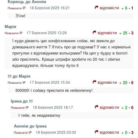
Кореєць до Анонім
відповісти
18 Березня 2025 16:21
+ 6
- 1
Показати IP
З'їли!
Марія
відповісти
17 Березня 2025 13:26
+ 25
- 3
Показати IP
І куди дівають цих конфіскованих собак, які звикли до
домашнього життя ? Хтось про це подумав? У нас є нормальні
притулки з відповідними вольєрами? На цеп у будку в болоті
або присплять. Краще штрафи зробити по 20 тис і збитки
відшкодувати, більше толку було б
!!! до Марія
відповісти
17 Березня 2025 15:34
+ 20
- 6
Показати IP
500000! і собаку приспати як небезпечну!
Ірина до !!!
відповісти
18 Березня 2025 18:17
+ 2
- 6
Показати IP
І тебе, як неадекватну
Анонім до Ірина
відповісти
19 Березня 2025 03:30
+ 0
- 3
Показати IP