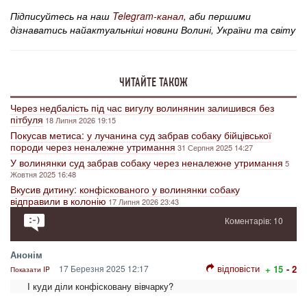
Підписуйтесь на наш
Telegram-канал
, аби першими
дізнаватись найактуальніші новини Волині, України та світу
ЧИТАЙТЕ ТАКОЖ
Через недбалість під час вигулу волинянин залишився без
пітбуля
18 Липня 2026 19:15
Покусав метиса: у лучанина суд забрав собаку бійцівської
породи через неналежне утримання
31 Серпня 2025 14:27
У волинянки суд забрав собаку через неналежне утримання
5
Жовтня 2025 16:48
Вкусив дитину: конфіскованого у волинянки собаку
відправили в колонію
17 Липня 2026 23:43
Коментарів: 10
Анонім
відповісти
17 Березня 2025 12:17
+ 15
- 2
Показати IP
І куди діли конфісковану вівчарку?