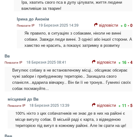
Іра, хватить свого пса в дупу цілувати, життя людини
важливіше за тварин!
Ірина до Анонім
відповісти
19 Березня 2025 14:39
+ 0
- 0
Показати IP
Як правило, в ситуаціях з собаками, ніколи не винні
собаки. Завжди люди винні. З однієї або іншої сторони. А
хамство не красить, а показує затримку в розвитку
Вв
відповісти
18 Березня 2025 08:41
+ 16
- 4
Показати IP
Вигулює собаку в не встановленому місці.. обсцикає обсирає
чужі забори і прибудинкову територію.. Захищала свого
спанієля...вдарила вівчарку.. Він би її не тронув.. Гумняхі своїх
собак посмакуйте...
місцевий до Вв
відповісти
18 Березня 2025 13:39
+ 11
- 5
Показати IP
100% ніхто з цих собачатників не знає де в них на районі є
місце вигулу собак. В міській раді є карта, з відведеною
територією під вигул в кожному районі. Але їм срати на це!
Ввв