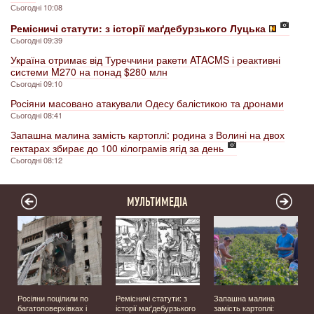
Сьогодні 10:08
Ремісничі статути: з історії маґдебурзького Луцька
Сьогодні 09:39
Україна отримає від Туреччини ракети ATACMS і реактивні
системи M270 на понад $280 млн
Сьогодні 09:10
Росіяни масовано атакували Одесу балістикою та дронами
Сьогодні 08:41
Запашна малина замість картоплі: родина з Волині на двох
гектарах збирає до 100 кілограмів ягід за день
Сьогодні 08:12
МУЛЬТИМЕДІА
а
Росіяни поцілили по
Ремісничі статути: з
Запашна малина
багатоповерхівках і
історії маґдебурзького
замість картоплі: