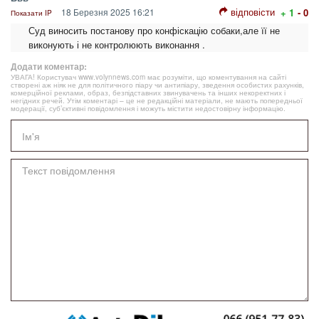
відповісти
18 Березня 2025 16:21
+ 1
- 0
Показати IP
Суд виносить постанову про конфіскацію собаки,але її не
виконують і не контролюють виконання .
Додати коментар:
УВАГА! Користувач www.volynnews.com має розуміти, що коментування на сайті
створені аж ніяк не для політичного піару чи антипіару, зведення особистих рахунків,
комерційної реклами, образ, безпідставних звинувачень та інших некоректних і
негідних речей. Утім коментарі – це не редакційні матеріали, не мають попередньої
модерації, суб’єктивні повідомлення і можуть містити недостовірну інформацію.