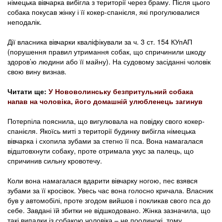
німецька вівчарка вибігла з території через браму. Після цього
собака покусав жінку і її кокер-спанієля, які прогулювалися
неподалік.
Дії власника вівчарки кваліфікували за ч. 3 ст. 154 КУпАП
(порушення правил утримання собак, що спричинили шкоду
здоров’ю людини або її майну). На судовому засіданні чоловік
свою вину визнав.
Читати ще:
У Нововолинську безпритульний собака
напав на чоловіка, його домашній улюбленець загинув
Потерпіла пояснила, що вигулювала на повідку свого кокер-
спанієля. Якоїсь миті з території будинку вибігла німецька
вівчарка і схопила зубами за стегно її пса. Вона намагалася
відштовхнути собаку, проте отримала укус за палець, що
спричинив сильну кровотечу.
Коли вона намагалася вдарити вівчарку ногою, пес взявся
зубами за її кросівок. Увесь час вона голосно кричала. Власник
був у автомобілі, проте згодом вийшов і покликав свого пса до
себе. Завдані їй збитки не відшкодовано. Жінка зазначила, що
такі випадки із собакою чоловіка – не поодинокі, тому