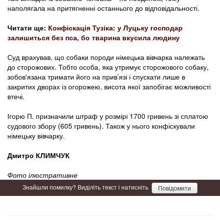
наполягала на притягненні останнього до відповідальності.
Читати ще:
Конфіскація Тузіка: у Луцьку господар
залишиться без пса, бо тварина вкусила людину
Суд врахував, що собаки породи німецька вівчарка належать
до сторожових. Тобто особа, яка утримує сторожового собаку,
зобов'язана тримати його на прив’язі і спускати лише в
закритих дворах із огорожею, висота якої запобігає можливості
втечі.
Ігорю П. призначили штраф у розмірі 1700 гривень зі сплатою
судового збору (605 гривень). Також у нього конфіскували
німецьку вівчарку.
Дмитро КЛИМЧУК
Фото ілюстративне
Знайшли помилку? Виділіть текст і натисніть
Повідомити