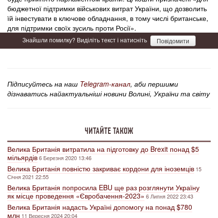
бюджетної підтримки військових витрат України, що дозволить
їй інвестувати в ключове обладнання, в тому числі британське,
для підтримки своїх зусиль проти Росії».
Знайшли помилку? Виділіть текст і натисніть
Повідомити
Підписуйтесь на наш
Telegram-канал
, аби першими
дізнаватись найактуальніші новини Волині, України та світу
ЧИТАЙТЕ ТАКОЖ
Велика Британія витратила на підготовку до Brexit понад $5
мільярдів
6 Березня 2020 13:46
Велика Британія повністю закриває кордони для іноземців
15
Січня 2021 22:55
Велика Британія попросила EBU ще раз розглянути Україну
як місце проведення «Євробачення-2023»
6 Липня 2022 23:43
Велика Британія надасть Україні допомогу на понад $780
млн
11 Вересня 2024 20:04