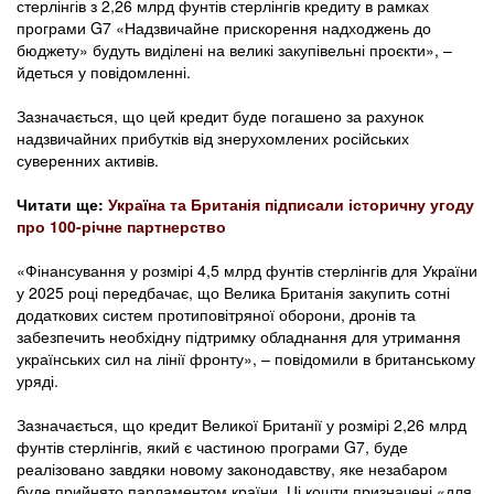
стерлінгів з 2,26 млрд фунтів стерлінгів кредиту в рамках
програми G7 «Надзвичайне прискорення надходжень до
бюджету» будуть виділені на великі закупівельні проєкти», –
йдеться у повідомленні.
Зазначається, що цей кредит буде погашено за рахунок
надзвичайних прибутків від знерухомлених російських
суверенних активів.
Читати ще:
Україна та Британія підписали історичну угоду
про 100-річне партнерство
«Фінансування у розмірі 4,5 млрд фунтів стерлінгів для України
у 2025 році передбачає, що Велика Британія закупить сотні
додаткових систем протиповітряної оборони, дронів та
забезпечить необхідну підтримку обладнання для утримання
українських сил на лінії фронту», – повідомили в британському
уряді.
Зазначається, що кредит Великої Британії у розмірі 2,26 млрд
фунтів стерлінгів, який є частиною програми G7, буде
реалізовано завдяки новому законодавству, яке незабаром
буде прийнято парламентом країни. Ці кошти призначені «для