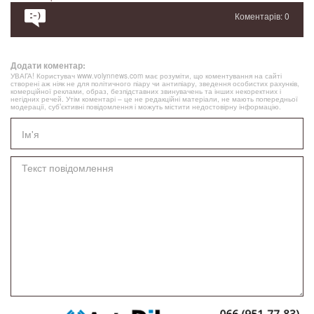
Коментарів: 0
Додати коментар:
УВАГА! Користувач www.volynnews.com має розуміти, що коментування на сайті
створені аж ніяк не для політичного піару чи антипіару, зведення особистих рахунків,
комерційної реклами, образ, безпідставних звинувачень та інших некоректних і
негідних речей. Утім коментарі – це не редакційні матеріали, не мають попередньої
модерації, суб’єктивні повідомлення і можуть містити недостовірну інформацію.