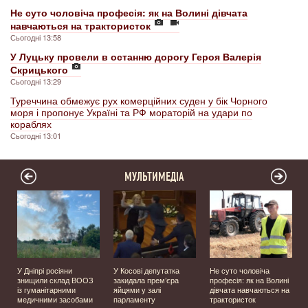
Не суто чоловіча професія: як на Волині дівчата
навчаються на трактористок
Сьогодні 13:58
У Луцьку провели в останню дорогу Героя Валерія
Скрицького
Сьогодні 13:29
Туреччина обмежує рух комерційних суден у бік Чорного
моря і пропонує Україні та РФ мораторій на удари по
кораблях
Сьогодні 13:01
МУЛЬТИМЕДІА
У Дніпрі росіяни
У Косові депутатка
Не суто чоловіча
знищили склад ВООЗ
закидала прем’єра
професія: як на Волині
із гуманітарними
яйцями у залі
дівчата навчаються на
медичними засобами
парламенту
трактористок