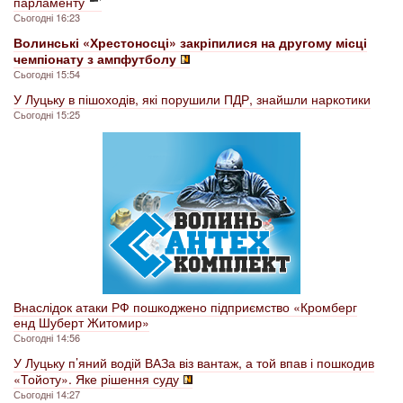
парламенту
Сьогодні 16:23
Волинські «Хрестоносці» закріпилися на другому місці
чемпіонату з ампфутболу
Сьогодні 15:54
У Луцьку в пішоходів, які порушили ПДР, знайшли наркотики
Сьогодні 15:25
Внаслідок атаки РФ пошкоджено підприємство «Кромберг
енд Шуберт Житомир»
Сьогодні 14:56
У Луцьку п’яний водій ВАЗа віз вантаж, а той впав і пошкодив
«Тойоту». Яке рішення суду
Сьогодні 14:27