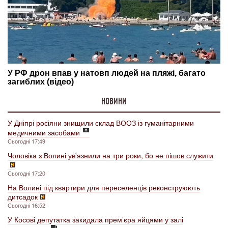
НОВИНИ
У Дніпрі росіяни знищили склад ВООЗ із гуманітарними
медичними засобами
Сьогодні 17:49
Чоловіка з Волині ув'язнили на три роки, бо не пішов служити
Сьогодні 17:20
На Волині під квартири для переселенців реконструюють
дитсадок
Сьогодні 16:52
У Косові депутатка закидала прем’єра яйцями у залі