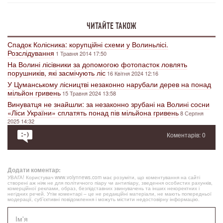
ЧИТАЙТЕ ТАКОЖ
Спадок Колісника: корупційні схеми у Волиньлісі.
Розслідування
1 Травня 2014 17:50
На Волині лісівники за допомогою фотопасток ловлять
порушників, які засмічують ліс
16 Квітня 2024 12:16
У Цуманському лісництві незаконно нарубали дерев на понад
мільйон гривень
15 Травня 2024 13:58
Винуватця не знайшли: за незаконно зрубані на Волині сосни
«Ліси України» сплатять понад пів мільйона гривень
8 Серпня
2025 14:32
Коментарів: 0
Додати коментар:
УВАГА! Користувач www.volynnews.com має розуміти, що коментування на сайті
створені аж ніяк не для політичного піару чи антипіару, зведення особистих рахунків,
комерційної реклами, образ, безпідставних звинувачень та інших некоректних і
негідних речей. Утім коментарі – це не редакційні матеріали, не мають попередньої
модерації, суб’єктивні повідомлення і можуть містити недостовірну інформацію.