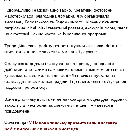
«Зворушливо і надзвичайно гарно. Креативні фотозони,
майстер-класи, благодійна ярмарка, яку організували
вихованці Колківського та Годомицького шкільних лісництв,
патріотичні пісні, різні тематичні розваги, екскурсія лісом, квест
на екостежці - лише частинка із насиченої програми.
Традиційно свою роботу репрезентували лісівники, багато з
яких також тепер є захисниками нашої держави.
Смаку свята додали і частування на природі, поєднані з
дрібними, але такими важливими елементами кожного свята –
кульками та квітами, які юні гості «Лісовичка» пускали на
ставку. Діти посміхалися, раділи. І це найголовніше. А дорослі
подбали про безпеку.
Зони відпочинку в лісі є чи не найкращим місцем для подібних
заходів у ці неспокійні та спекотні літні дні», – йдеться в
повідомленні
Читати ще:
У Нововолинську презентували виставку
робіт випускників школи мистецтв