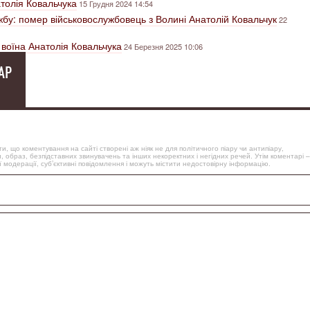
толія Ковальчука
15 Грудня 2024 14:54
ужбу: помер військовослужбовець з Волині Анатолій Ковальчук
22
 воїна Анатолія Ковальчука
24 Березня 2025 10:06
АР
, що коментування на сайті створені аж ніяк не для політичного піару чи антипіару,
, образ, безпідставних звинувачень та інших некоректних і негідних речей. Утім коментарі –
 модерації, суб’єктивні повідомлення і можуть містити недостовірну інформацію.