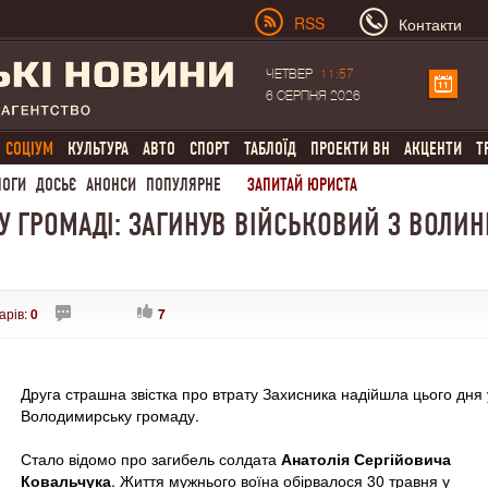
RSS
Контакти
ЧЕТВЕР
11:57
6 СЕРПНЯ 2026
СОЦІУМ
КУЛЬТУРА
АВТО
СПОРТ
ТАБЛОЇД
ПРОЕКТИ ВН
АКЦЕНТИ
Т
ЛОГИ
ДОСЬЄ
АНОНСИ
ПОПУЛЯРНЕ
ЗАПИТАЙ ЮРИСТА
 У ГРОМАДІ: ЗАГИНУВ ВІЙСЬКОВИЙ З ВОЛИН
арів:
0
7
Друга страшна звістка про втрату Захисника надійшла цього дня 
Володимирську громаду.
Стало відомо про загибель солдата
Анатолія Сергійовича
Ковальчука
. Життя мужнього воїна обірвалося 30 травня у