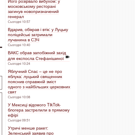
Його розірвало вибухом: у
московському ресторані
загинув новопризначений
генерал
Сьогодні 10:57
Вдарив, обікрав і втік: у Луцьку
поліцейські затримали
лучанина в СЗЧ
Сьогодні 10:40
ВАКС обрав запобіжний захід
для експосла Стефанішиної
Сьогодні 10:24
Яблучний Спас – це не про
яблука: луцький священник
пояснив справжній зміст
одного з найбільших церковних
свят
Сьогодні 10:08
У Мексиці відомого TikTok-
блогера застрелили в прямому
ефірі
Сьогодні 09:51
Утричі менше ракет:
Зеленський заявив про