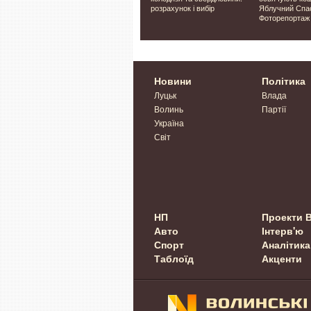
підтримки грудного
розрахунок і вибір
Яблучний Спа
вигодовування
Фоторепортаж
Новини
Політика
Луцьк
Влада
Волинь
Партії
Україна
Світ
НП
Проекти 
Авто
Інтерв'ю
Спорт
Аналітика
Таблоїд
Акценти