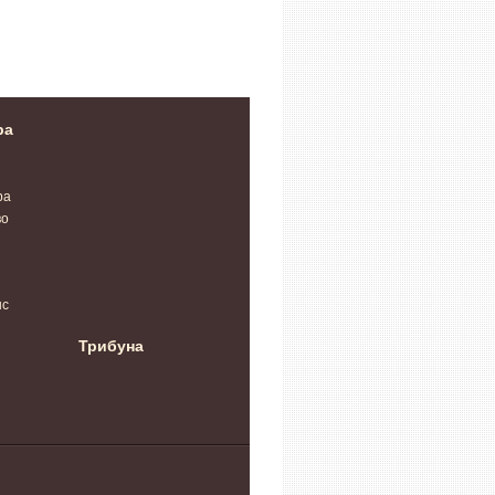
комуналку, на
2500 років
зафіксували
598
температурний рекорд
ра
ра
во
нс
Трибуна