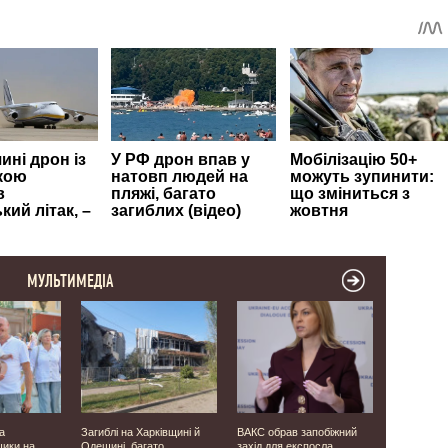
МУЛЬТИМЕДІА
а
Загиблі на Харківщині й
ВАКС обрав запобіжний
В Україні з
шики на
Одещині, багато
захід для експосла
з'явилось 