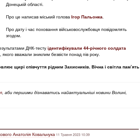
Донецькій області.
Про це написав міський голова
Ігор Пальонка
.
Про дату і час поховання військовослужбовця повідомлять
згодом.
результатами ДНК-тесту
ідентифікували 44-річного солдата
, якого вважали зниклим безвісти понад пів року.
лює щирі співчуття рідним Захисників. Вічна і світла пам’ять
л
, аби першими дізнаватись найактуальніші новини Волині,
кового Анатолія Ковальчука
11 Травня 2023 10:39