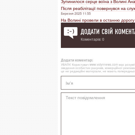
Зупинилося серце воїна з Волині Ана
Після реабілітації повернувся на сл
Березня 2025 11:55
На Волині провели в останню дорогу
ДОДАТИ СВІЙ КОМЕНТ
Коментарів: 0
Додати коментар:
УВАГА! Користувач www.volynnews.com має розуміти
зведення особистих рахунків, комерційної реклами
це не редакційні матеріали, не мають попередньої