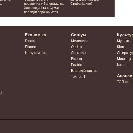
с.
поранених у Запоріжжі, на
Стефанішиної
боргів за 
Херсонщині та в Сумах:
Волині – 2
наслідки ворожих атак
Економіка
Соціум
Культу
Гроші
Медицина
Музика
Бізнес
Освіта
Кіно
Нерухомість
Довкілля
Літерату
Вікенд
Мистецт
Релігія
Історія
Благодійництво
Анонси
Техно, IT
ТОП-ано
ВН