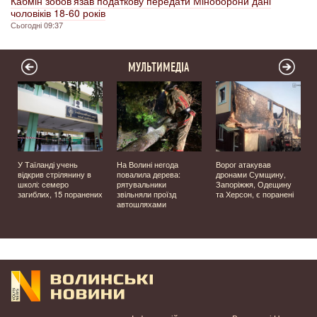
Кабмін зобовʼязав податкову передати Міноборони дані
чоловіків 18-60 років
Сьогодні 09:37
МУЛЬТИМЕДІА
У Таїланді учень
На Волині негода
Ворог атакував
відкрив стрілянину в
повалила дерева:
дронами Сумщину,
школі: семеро
рятувальники
Запоріжжя, Одещину
загиблих, 15 поранених
звільняли проїзд
та Херсон, є поранені
автошляхами