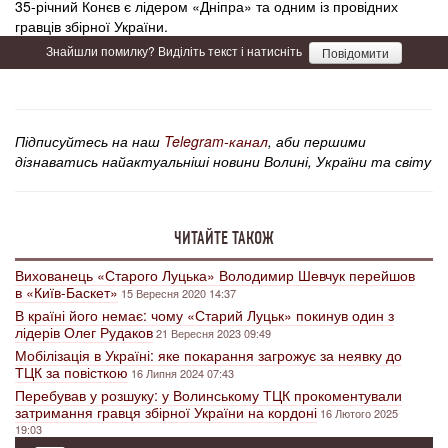
35-річний Конєв є лідером «Дніпра» та одним із провідних
гравців збірної України.
Знайшли помилку? Виділіть текст і натисніть
Повідомити
Підписуйтесь на наш
Telegram-канал
, аби першими
дізнаватись найактуальніші новини Волині, України та світу
ЧИТАЙТЕ ТАКОЖ
Вихованець «Старого Луцька» Володимир Шевчук перейшов
в «Київ-Баскет»
15 Вересня 2020 14:37
В країні його немає: чому «Старий Луцьк» покинув один з
лідерів Олег Рудаков
21 Вересня 2023 09:49
Мобілізація в Україні: яке покарання загрожує за неявку до
ТЦК за повісткою
16 Липня 2024 07:43
Перебував у розшуку: у Волинському ТЦК прокоментували
затримання гравця збірної України на кордоні
16 Лютого 2025
19:03