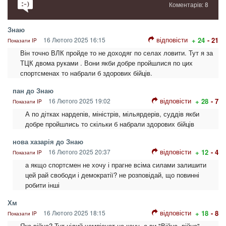
Коментарів: 8
Знаю
відповісти
16 Лютого 2025 16:15
+ 24
- 21
Показати IP
Він точно ВЛК пройде то не доходяг по селах ловити. Тут я за
ТЦК двома руками . Вони якби добре пройшлися по цих
спортсменах то набрали б здорових бійців.
пан до Знаю
відповісти
16 Лютого 2025 19:02
+ 28
- 7
Показати IP
А по дітках нардепів, міністрів, мільярдерів, суддів якби
добре пройшлись то скільки б набрали здорових бійців
нова хазарія до Знаю
відповісти
16 Лютого 2025 20:37
+ 12
- 4
Показати IP
а якщо спортсмен не хочу і прагне всіма силами залишити
цей рай свободи і демократії? не розповідай, що повинні
робити інші
Хм
відповісти
16 Лютого 2025 18:15
+ 18
- 8
Показати IP
Яка війна? Тут цілий чемпіонат на кону, а ви "Війна, війна"