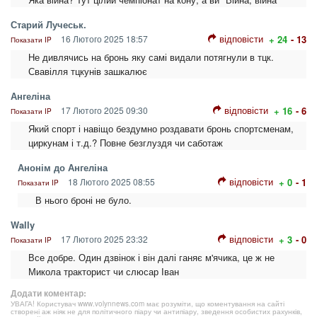
Старий Лучеськ.
відповісти
16 Лютого 2025 18:57
+ 24
- 13
Показати IP
Не дивлячись на бронь яку самі видали потягнули в тцк.
Свавілля тцкунів зашкалює
Ангеліна
відповісти
17 Лютого 2025 09:30
+ 16
- 6
Показати IP
Який спорт і навіщо бездумно роздавати бронь спортсменам,
циркунам і т.д.? Повне безглуздя чи саботаж
Анонім до Ангеліна
відповісти
18 Лютого 2025 08:55
+ 0
- 1
Показати IP
В нього броні не було.
Wally
відповісти
17 Лютого 2025 23:32
+ 3
- 0
Показати IP
Все добре. Один дзвінок і він далі ганяє м'ячика, це ж не
Микола тракторист чи слюсар Іван
Додати коментар:
УВАГА! Користувач www.volynnews.com має розуміти, що коментування на сайті
створені аж ніяк не для політичного піару чи антипіару, зведення особистих рахунків,