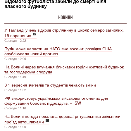
НОВИНИ
У Таїланді учень відкрив стрілянину в школі: семеро загиблих,
15 поранених
Сьогодні 12:22
Путін може напасти на НАТО вже восени: розвідка США
опублікувала новий прогноз
Сьогодні 12:06
На Волині через влучання блискавки горіли житловий будинок
та господарська споруда
Сьогодні 11:49
З 1 вересня вчителів та студентів чекають зміни
Сьогодні 11:32
РФ використовує українських військовополонених для
формування бойових підрозділів, – ISW
Сьогодні 11:16
На Волині негода повалила дерева: рятувальники звільняли
проїзд автошляхами
Сьогодні 11:00