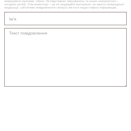
комерційної реклами, образ, безпідставних звинувачень та інших некоректних і
негідних речей. Утім коментарі – це не редакційні матеріали, не мають попередньої
модерації, суб’єктивні повідомлення і можуть містити недостовірну інформацію.