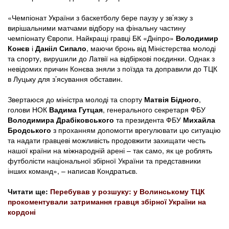
«Чемпіонат України з баскетболу бере паузу у зв’язку з
вирішальними матчами відбору на фінальну частину
чемпіонату Європи. Найкращі гравці БК «Дніпро»
Володимир
Конєв
і
Данііл Сипало
, маючи бронь від Міністерства молоді
та спорту, вирушили до Латвії на відбіркові поєдинки. Однак з
невідомих причин Конєва зняли з поїзда та доправили до ТЦК
в Луцьку для з’ясування обставин.
Звертаюся до міністра молоді та спорту
Матвія Бідного
,
голови НОК
Вадима Гутцая
, генерального секретаря ФБУ
Володимира Драбіковського
та президента ФБУ
Михайла
Бродського
з проханням допомогти врегулювати цю ситуацію
та надати гравцеві можливість продовжити захищати честь
нашої країни на міжнародній арені – так само, як це роблять
футболісти національної збірної України та представники
інших команд», – написав Кондратьєв.
Читати ще:
Перебував у розшуку: у Волинському ТЦК
прокоментували затримання гравця збірної України на
кордоні