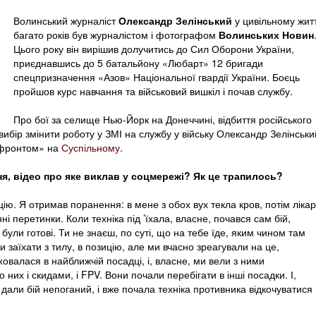
Волинський журналіст
Олександр Зелінський
у цивільному житт
багато років був журналістом і фотографом
Волинських Новин
Цього року він вирішив долучитись до Сил Оборони України,
приєднавшись до 5 батальйону «Любарт» 12 бригади
спецпризначення «Азов» Національної гвардії України. Боєць
пройшов курс навчання та військовий вишкіл і почав службу.
Про бої за селище Нью-Йорк на Донеччині, відбиття російського
вибір змінити роботу у ЗМІ на службу у війську Олександр Зелінськи
з фронтом» на
Суспільному
.
я, відео про яке виклав у соцмережі? Як це трапилось?
цію. Я отримав поранення: в мене з обох вух текла кров, потім лікар
і перетинки. Коли техніка під ’їхала, власне, почався сам бій,
були готові. Ти не знаєш, по суті, що на тебе їде, яким чином там
и заїхати з тилу, в позицію, але ми вчасно зреагували на це,
ховалася в найближчій посадці, і, власне, ми вели з ними
 них і скидами, і FPV. Вони почали перебігати в інші посадки. І,
 дали бій непоганий, і вже почала техніка противника відкочуватися