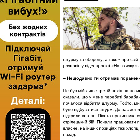
штурму та оборону, а також про свій 
розповів у відеопроєкті «На зв’язку 
– Нещодавно ти отримав пораненн
Це був мій лише третій похід на пози
сказали, що у мене перебиті барабанн
почалося відбиття штурму. Тобто, ми 
буде відбуватися штурм. До нас хотіл
відкрили вогонь. Піхота противника с
стрілецький бій. Почали працювати по
власне, на інших позиціях теж хлопці
назад.