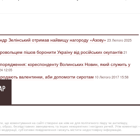
ндр Зелінський отримав найвищу нагороду «Азову»
23 Лютого 2025
овольцем пішов боронити Україну від російських окупантів
21
 спорядження: кореспонденту Волинських Новин, який служить у
24 12:05
 продають валентинки, аби допомогти сиротам
10 Лютого 2017 15:58
АР
, що коментування на сайті створені аж ніяк не для політичного піару чи антипіару,
, образ, безпідставних звинувачень та інших некоректних і негідних речей. Утім коментарі –
 модерації, суб’єктивні повідомлення і можуть містити недостовірну інформацію.