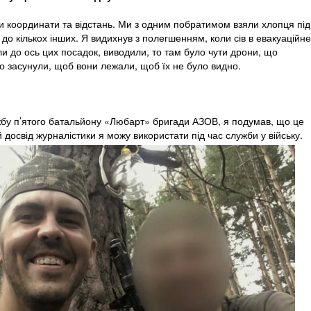
и координати та відстань. Ми з одним побратимом взяли хлопця під
м до кількох інших. Я видихнув з полегшенням, коли сів в евакуаційне
гли до ось цих посадок, виводили, то там було чути дрони, що
то засунули, щоб вони лежали, щоб їх не було видно.
жбу п’ятого батальйону «Любарт» бригади АЗОВ, я подумав, що це
 досвід журналістики я можу використати під час служби у війську.