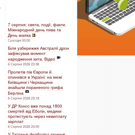
,
7 серпня: свята, події, факти.
Міжнародний день пива та
День маяка
Сьогодні 00:00
Біля узбережжя Австралії дрон
зафіксував момент
народження кита. Відео
6 Серпня 2026 23:38
Пролетів пів Європи й
опинився в Україні: на межі
Київщини і Черкащини
знайшли пораненого грифа
Берліна
6 Серпня 2026 23:18
У ДР Конго вже понад 1800
смертей від Еболи, медики
протестують через невиплату
зарплат
6 Серпня 2026 23:00
У Таїланді футболіст загинув