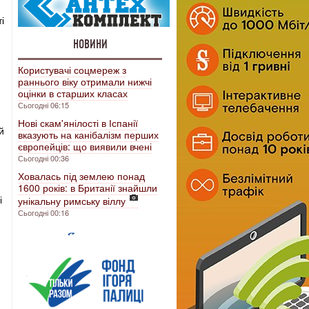
і
.
НОВИНИ
Користувачі соцмереж з
раннього віку отримали нижчі
оцінки в старших класах
Сьогодні 06:15
Нові скам'янілості в Іспанії
й
вказують на канібалізм перших
європейців: що виявили вчені
Сьогодні 00:36
Ховалась під землею понад
1600 років: в Британії знайшли
і
унікальну римську віллу
Сьогодні 00:16