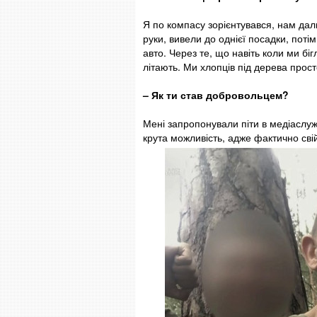
Я по компасу зорієнтувався, нам дал
руки, вивели до однієї посадки, поті
авто. Через те, що навіть коли ми бі
літають. Ми хлопців під дерева прос
– Як ти став добровольцем?
Мені запропонували піти в медіаслу
крута можливість, адже фактично свій