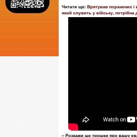
Читати ще:
Врятував поранених і 
який служить у війську, потрібна
– Розкажи ще трошки про вашу ева