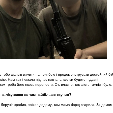
в тебе шансів вижити на полі бою і продемонструвати достойний бій
цію. Нам так і казали під час навчань, що ви будете піддані
ам треба його якось перенести. От, власне, так шість тижнів і було.
на лікування за чим найбільше скучив?
м. Дерунів зробив, поїхав додому, там мама борщ зварила. За домом