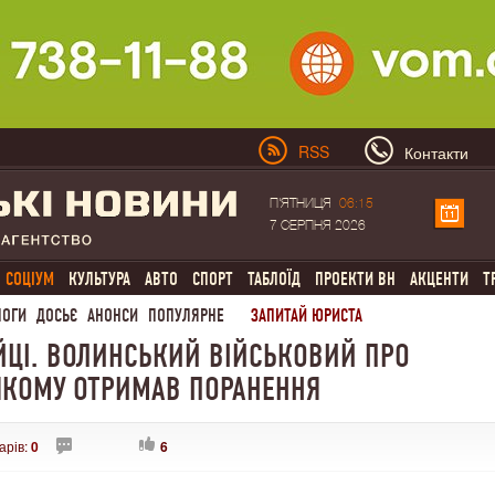
RSS
Контакти
П'ЯТНИЦЯ
06:15
7 СЕРПНЯ 2026
СОЦІУМ
КУЛЬТУРА
АВТО
СПОРТ
ТАБЛОЇД
ПРОЕКТИ ВН
АКЦЕНТИ
Т
ЛОГИ
ДОСЬЄ
АНОНСИ
ПОПУЛЯРНЕ
ЗАПИТАЙ ЮРИСТА
БІЙЦІ. ВОЛИНСЬКИЙ ВІЙСЬКОВИЙ ПРО
У ЯКОМУ ОТРИМАВ ПОРАНЕННЯ
арів:
0
6