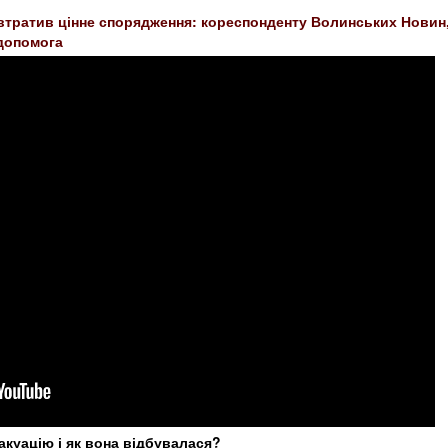
втратив цінне спорядження: кореспонденту Волинських Новин
 допомога
куацію і як вона відбувалася?