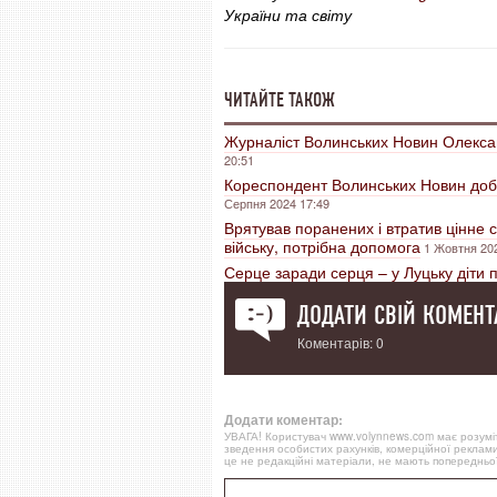
України та світу
ЧИТАЙТЕ ТАКОЖ
Журналіст Волинських Новин Олекса
20:51
Кореспондент Волинських Новин добр
Серпня 2024 17:49
Врятував поранених і втратив цінне
війську, потрібна допомога
1 Жовтня 20
Серце заради серця – у Луцьку діти
ДОДАТИ СВІЙ КОМЕНТ
Коментарів: 0
Додати коментар:
УВАГА! Користувач www.volynnews.com має розуміти
зведення особистих рахунків, комерційної реклами
це не редакційні матеріали, не мають попередньої