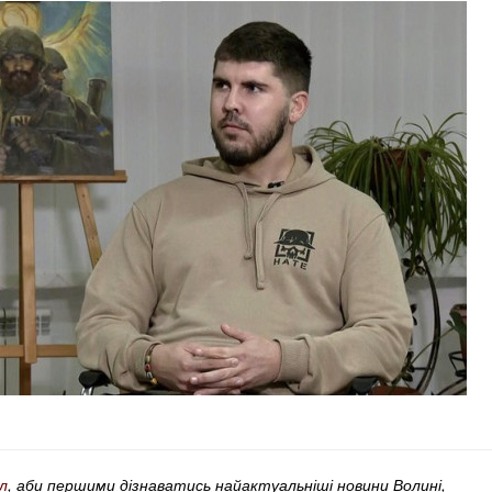
л
, аби першими дізнаватись найактуальніші новини Волині,