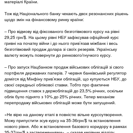
матеріалі Країни.
Тож від Національного банку чекають двох резонансних рішень
щодо змін на фінансовому ринку країни:
– Про відмову від фіксованого безготівкового курсу на рівні
29,25 грн/$. На цьому рівні НБУ зафіксував офіційний курс
гривні на початку війни і до нього прив’язав міжбанк і весь
безготівковий продаж долара зі своїх резервів. Українську
валюту можуть повернути до ринкового/гнучкого курсу.
– Про запуск Нацбанком продаж військових облігацій зі свого
портфеля державних паперів. 7 червня банківський регулятор
домігся від Мінфіну прив’язки облігацій, що купуються НБУ, до
своєї середньої облікової ставки. Тобто про фактичне
підвищення ставок з держоблігацій до 23,5% річних, оскільки
облік було піднято з 10% до 25% річних. Тепер механізм
перепродажу військових облігацій може бути запущений.
«Не вірю на даному етапі в повністю вільне курсоутворення.
Можу припустити зсув курсу на 35-36грн/$ та встановлення
нового рівня. Або ж встановлення базового коридору в рамках
35-37грн/$ з застереженнями», – сказав керівник відділу