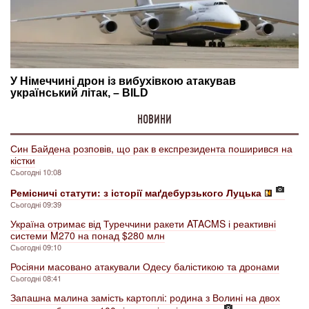
НОВИНИ
Син Байдена розповів, що рак в експрезидента поширився на
кістки
Сьогодні 10:08
Ремісничі статути: з історії маґдебурзького Луцька
Сьогодні 09:39
Україна отримає від Туреччини ракети ATACMS і реактивні
системи M270 на понад $280 млн
Сьогодні 09:10
Росіяни масовано атакували Одесу балістикою та дронами
Сьогодні 08:41
Запашна малина замість картоплі: родина з Волині на двох