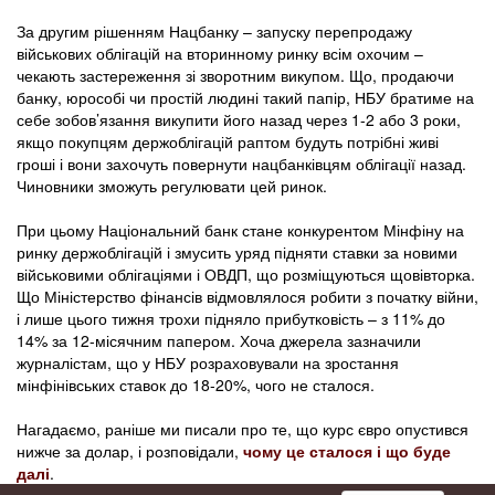
За другим рішенням Нацбанку – запуску перепродажу
військових облігацій на вторинному ринку всім охочим –
чекають застереження зі зворотним викупом. Що, продаючи
банку, юрособі чи простій людині такий папір, НБУ братиме на
себе зобов’язання викупити його назад через 1-2 або 3 роки,
якщо покупцям держоблігацій раптом будуть потрібні живі
гроші і вони захочуть повернути нацбанківцям облігації назад.
Чиновники зможуть регулювати цей ринок.
При цьому Національний банк стане конкурентом Мінфіну на
ринку держоблігацій і змусить уряд підняти ставки за новими
військовими облігаціями і ОВДП, що розміщуються щовівторка.
Що Міністерство фінансів відмовлялося робити з початку війни,
і лише цього тижня трохи підняло прибутковість – з 11% до
14% за 12-місячним папером. Хоча джерела зазначили
журналістам, що у НБУ розраховували на зростання
мінфінівських ставок до 18-20%, чого не сталося.
Нагадаємо, раніше ми писали про те, що курс євро опустився
нижче за долар, і розповідали,
чому це сталося і що буде
далі
.