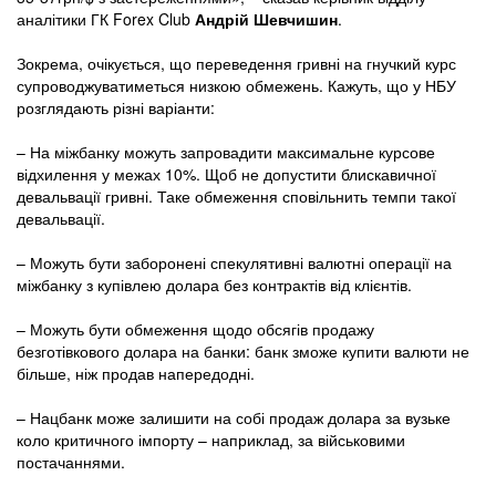
аналітики ГК Forex Club
Андрій Шевчишин
.
Зокрема, очікується, що переведення гривні на гнучкий курс
супроводжуватиметься низкою обмежень. Кажуть, що у НБУ
розглядають різні варіанти:
– На міжбанку можуть запровадити максимальне курсове
відхилення у межах 10%. Щоб не допустити блискавичної
девальвації гривні. Таке обмеження сповільнить темпи такої
девальвації.
– Можуть бути заборонені спекулятивні валютні операції на
міжбанку з купівлею долара без контрактів від клієнтів.
– Можуть бути обмеження щодо обсягів продажу
безготівкового долара на банки: банк зможе купити валюти не
більше, ніж продав напередодні.
– Нацбанк може залишити на собі продаж долара за вузьке
коло критичного імпорту – наприклад, за військовими
постачаннями.