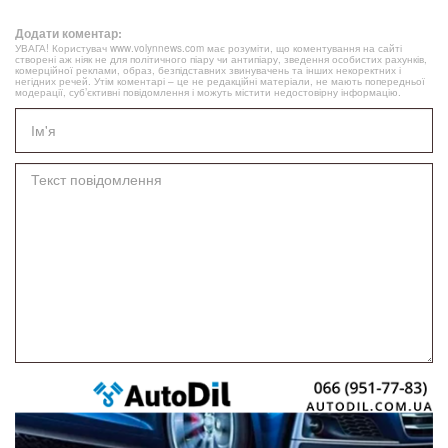
Додати коментар:
УВАГА! Користувач www.volynnews.com має розуміти, що коментування на сайті
створені аж ніяк не для політичного піару чи антипіару, зведення особистих рахунків,
комерційної реклами, образ, безпідставних звинувачень та інших некоректних і
негідних речей. Утім коментарі – це не редакційні матеріали, не мають попередньої
модерації, суб’єктивні повідомлення і можуть містити недостовірну інформацію.