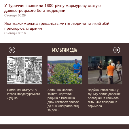
У Туреччині виявили 1800-річну мармурову статую
давньогрецького бога медицини
Сьогодні 00:29
Яка максимальна тривалість життя людини та який збій
прискорює старіння
Сьогодні 00:16
МУЛЬТИМЕДІА
Ремісничі статути: з
Запашна малина
Водійка Infiniti вночі у
історії маґдебурзького
замість картоплі:
Луцьку збила дорожнє
Луцька
родина з Волині на
обладнання і поїхала
двох гектарах збирає
геть. Яке покарання
до 100 кілограмів ягід
отримала
за день