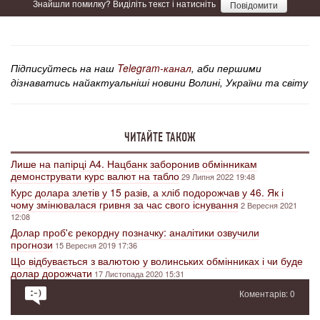
Знайшли помилку? Виділіть текст і натисніть
Повідомити
Підписуйтесь на наш
Telegram-канал
, аби першими
дізнаватись найактуальніші новини Волині, України та світу
ЧИТАЙТЕ ТАКОЖ
Лише на папірці А4. Нацбанк заборонив обмінникам
демонструвати курс валют на табло
29 Липня 2022 19:48
Курс долара злетів у 15 разів, а хліб подорожчав у 46. Як і
чому змінювалася гривня за час свого існування
2 Вересня 2021
12:08
Долар проб'є рекордну позначку: аналітики озвучили
прогнози
15 Вересня 2019 17:36
Що відбувається з валютою у волинських обмінниках і чи буде
долар дорожчати
17 Листопада 2020 15:31
Коментарів: 0