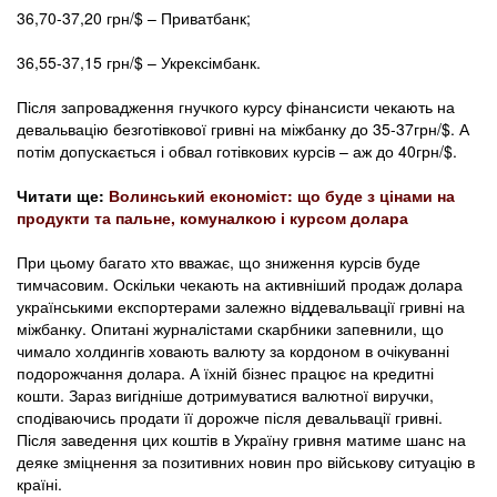
36,70-37,20 грн/$ – Приватбанк;
36,55-37,15 грн/$ – Укрексімбанк.
Після запровадження гнучкого курсу фінансисти чекають на
девальвацію безготівкової гривні на міжбанку до 35-37грн/$. А
потім допускається і обвал готівкових курсів – аж до 40грн/$.
Читати ще:
Волинський економіст: що буде з цінами на
продукти та пальне, комуналкою і курсом долара
При цьому багато хто вважає, що зниження курсів буде
тимчасовим. Оскільки чекають на активніший продаж долара
українськими експортерами залежно віддевальвації гривні на
міжбанку. Опитані журналістами скарбники запевнили, що
чимало холдингів ховають валюту за кордоном в очікуванні
подорожчання долара. А їхній бізнес працює на кредитні
кошти. Зараз вигідніше дотримуватися валютної виручки,
сподіваючись продати її дорожче після девальвації гривні.
Після заведення цих коштів в Україну гривня матиме шанс на
деяке зміцнення за позитивних новин про військову ситуацію в
країні.