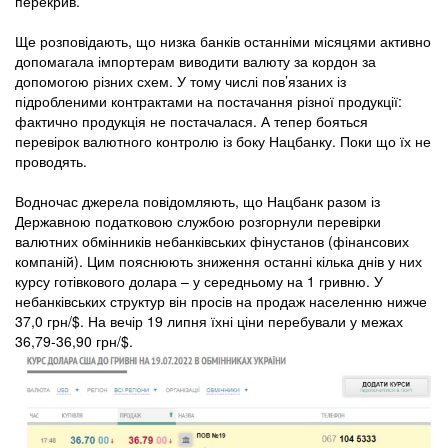
перекрив.
Ще розповідають, що низка банків останніми місяцями активно
допомагала імпортерам виводити валюту за кордон за
допомогою різних схем. У тому числі пов’язаних із
підробленими контрактами на постачання різної продукції:
фактично продукція не постачалася. А тепер бояться
перевірок валютного контролю із боку Нацбанку. Поки що їх не
проводять.
Водночас джерела повідомляють, що Нацбанк разом із
Державною податковою службою розгорнули перевірки
валютних обмінників небанківських фінустанов (фінансових
компаній). Цим пояснюють зниження останні кілька днів у них
курсу готівкового долара – у середньому на 1 гривню. У
небанківських структур він просів на продаж населенню нижче
37,0 грн/$. На вечір 19 липня їхні ціни перебували у межах
36,79-36,90 грн/$.