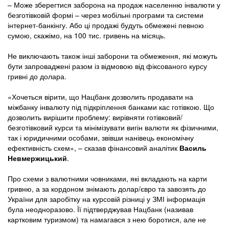
– Може зберегтися заборона на продаж населенню інвалюти у
безготівковій формі – через мобільні програми та системи
інтернет-банкінгу. Або ці продажі будуть обмежені певною
сумою, скажімо, на 100 тис. гривень на місяць.
Не виключають також інші заборони та обмеження, які можуть
бути запроваджені разом із відмовою від фіксованого курсу
гривні до долара.
«Хочеться вірити, що Нацбанк дозволить продавати на
міжбанку інвалюту під підкріплення банками кас готівкою. Що
дозволить вирішити проблему: вирівняти готівковий/
безготівковий курси та мінімізувати вигін валюти як фізичними,
так і юридичними особами, звівши нанівець економічну
ефективність схем», – сказав фінансовий аналітик
Василь
Невмержицький
.
Про схеми з валютними човниками, які вкладають на карти
гривню, а за кордоном знімають долар/євро та завозять до
України для заробітку на курсовій різниці у ЗМІ інформація
була неодноразово. Її підтверджував Нацбанк (називав
картковим туризмом) та намагався з нею боротися, але не