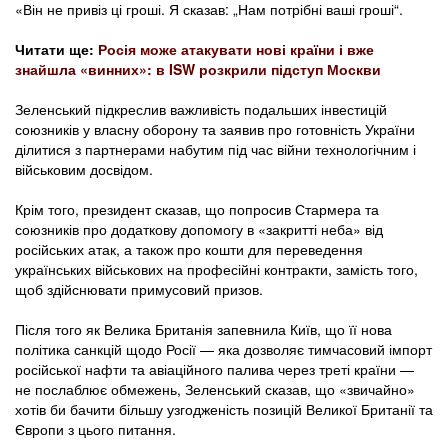
«Він не привіз ці гроші. Я сказав: „Нам потрібні ваші гроші“.
Читати ще:
Росія може атакувати нові країни і вже
знайшла «винних»: в ISW розкрили підступ Москви
Зеленський підкреслив важливість подальших інвестицій
союзників у власну оборону та заявив про готовність України
ділитися з партнерами набутим під час війни технологічним і
військовим досвідом.
Крім того, президент сказав, що попросив Стармера та
союзників про додаткову допомогу в «закритті неба» від
російських атак, а також про кошти для переведення
українських військових на професійні контракти, замість того,
щоб здійснювати примусовий призов.
Після того як Велика Британія запевнила Київ, що її нова
політика санкцій щодо Росії — яка дозволяє тимчасовий імпорт
російської нафти та авіаційного палива через треті країни —
не послаблює обмежень, Зеленський сказав, що «звичайно»
хотів би бачити більшу узгодженість позицій Великої Британії та
Європи з цього питання.