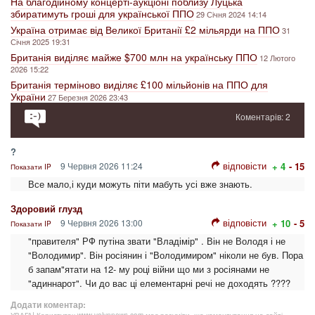
На благодійному концерті-аукціоні поблизу Луцька
збиратимуть гроші для української ППО
29 Січня 2024 14:14
Україна отримає від Великої Британії £2 мільярди на ППО
31
Січня 2025 19:31
Британія виділяє майже $700 млн на українську ППО
12 Лютого
2026 15:22
Британія терміново виділяє £100 мільйонів на ППО для
України
27 Березня 2026 23:43
Коментарів: 2
?
відповісти
9 Червня 2026 11:24
+ 4
- 15
Показати IP
Все мало,і куди можуть піти мабуть усі вже знають.
Здоровий глузд
відповісти
9 Червня 2026 13:00
+ 10
- 5
Показати IP
"правителя" РФ путіна звати "Владімір" . Він не Володя і не
"Володимир". Він росіянин і "Володимиром" ніколи не був. Пора
б запам"ятати на 12- му році війни що ми з росіянами не
"адиннарот". Чи до вас ці елементарні речі не доходять ????
Додати коментар: