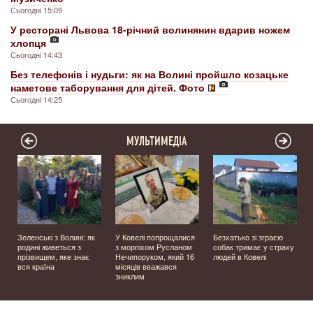
Сьогодні 15:09
У ресторані Львова 18-річний волинянин вдарив ножем
хлопця
Сьогодні 14:43
Без телефонів і нудьги: як на Волині пройшло козацьке
наметове таборування для дітей. Фото
Сьогодні 14:25
МУЛЬТИМЕДІА
Зеленські з Волині: як
У Ковелі попрощалися
Безхатько зі зграєю
родині живеться з
з морпіхом Русланом
собак тримає у страху
прізвищем, яке знає
Нечипоруком, який 16
людей в Ковелі
вся країна
місяців вважався
зниклим