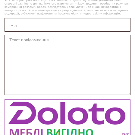
УВАГА! Користувач www.volynnews.com має розуміти, що коментування на сайті
створені аж ніяк не для політичного піару чи антипіару, зведення особистих рахунків,
комерційної реклами, образ, безпідставних звинувачень та інших некоректних і
негідних речей. Утім коментарі – це не редакційні матеріали, не мають попередньої
модерації, суб’єктивні повідомлення і можуть містити недостовірну інформацію.