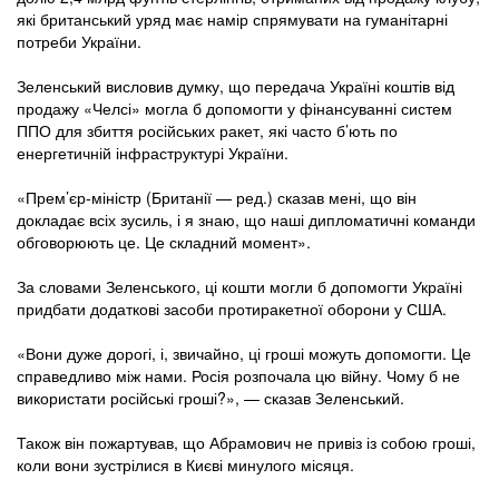
які британський уряд має намір спрямувати на гуманітарні
потреби України.
Зеленський висловив думку, що передача Україні коштів від
продажу «Челсі» могла б допомогти у фінансуванні систем
ППО для збиття російських ракет, які часто б’ють по
енергетичній інфраструктурі України.
«Прем’єр-міністр (Британії — ред.) сказав мені, що він
докладає всіх зусиль, і я знаю, що наші дипломатичні команди
обговорюють це. Це складний момент».
За словами Зеленського, ці кошти могли б допомогти Україні
придбати додаткові засоби протиракетної оборони у США.
«Вони дуже дорогі, і, звичайно, ці гроші можуть допомогти. Це
справедливо між нами. Росія розпочала цю війну. Чому б не
використати російські гроші?», — сказав Зеленський.
Також він пожартував, що Абрамович не привіз із собою гроші,
коли вони зустрілися в Києві минулого місяця.