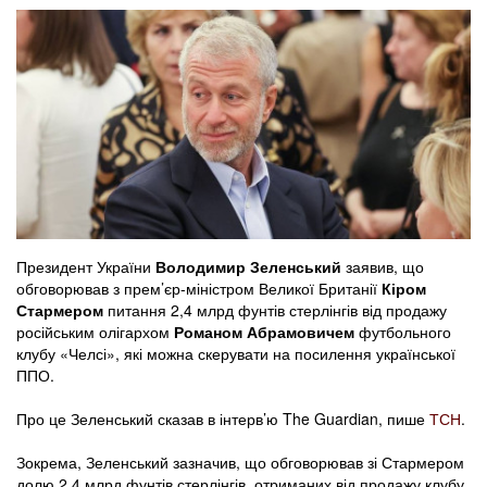
Президент України
Володимир Зеленський
заявив, що
обговорював з прем’єр-міністром Великої Британії
Кіром
Стармером
питання 2,4 млрд фунтів стерлінгів від продажу
російським олігархом
Романом Абрамовичем
футбольного
клубу «Челсі», які можна скерувати на посилення української
ППО.
Про це Зеленський сказав в інтерв’ю The Guardian, пише
ТСН
.
Зокрема, Зеленський зазначив, що обговорював зі Стармером
долю 2,4 млрд фунтів стерлінгів, отриманих від продажу клубу,