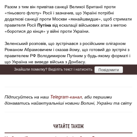
Разом з тим він привітав санкції Великої Британії проти
«тіньового флоту» Росії і зазначив, що Україні потрібні
додаткові санкції проти Москви «якнайшвидше», щоб стримати
правителя Росії
Путіна
від ескалації військових атак з метою
«боротися до кінця» у війні проти України.
Зеленський розповів, що зустрічався з російським олігархом
Романом Абрамовичем і сказав йому, що готовий до зустрічі з
правителем РФ Володимиром Путіним у будь-якому форматі і
що Україна не виведе війська з Донбасу.
Знайшли помилку? Виділіть текст і натисніть
Повідомити
Підписуйтесь на наш
Telegram-канал
, аби першими
дізнаватись найактуальніші новини Волині, України та світу
ЧИТАЙТЕ ТАКОЖ