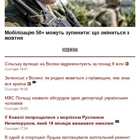
НОВИНИ
Сільську вулицю на Волині відремонтують за понад 9 млн
Сьогодні 19:01
Зеленські з Волині: як родині живеться з прізвищем, яке знає
вся країна
Сьогодні 18:32
МВС Польщі назвало абсурдом ідею депортації українських
чоловіків
Сьогодні 18:03
У Ковелі попрощалися з морпіхом Русланом
Нечипоруком, який 16 місяців вважався зниклим
Сьогодні 17:34
В одній зі спортшкіл Луцька запланували капітальний ремонт