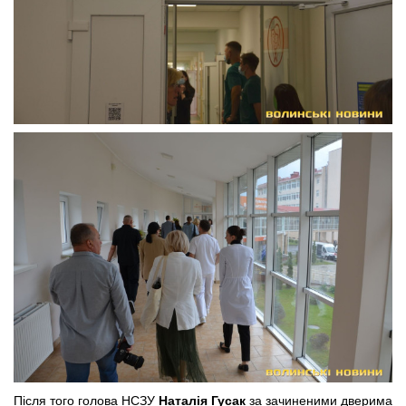
Після того голова НСЗУ
Наталія Гусак
за зачиненими дверима