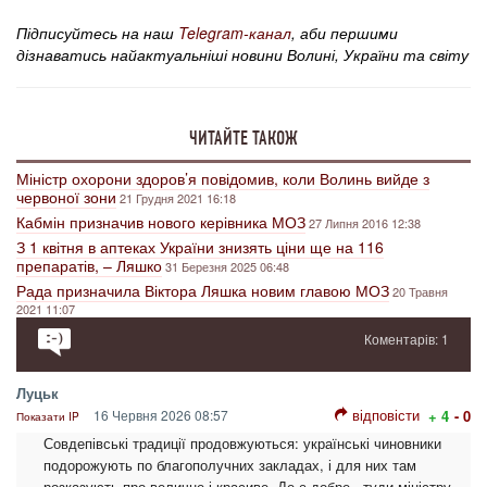
Підписуйтесь на наш
Telegram-канал
, аби першими
дізнаватись найактуальніші новини Волині, України та світу
ЧИТАЙТЕ ТАКОЖ
Міністр охорони здоров’я повідомив, коли Волинь вийде з
червоної зони
21 Грудня 2021 16:18
Кабмін призначив нового керівника МОЗ
27 Липня 2016 12:38
З 1 квітня в аптеках України знизять ціни ще на 116
препаратів, – Ляшко
31 Березня 2025 06:48
Рада призначила Віктора Ляшка новим главою МОЗ
20 Травня
2021 11:07
Коментарів: 1
Луцьк
відповісти
16 Червня 2026 08:57
+ 4
- 0
Показати IP
Совдепівські традиції продовжуються: українські чиновники
подорожують по благополучних закладах, і для них там
розказують про величне і красиве. Де є добре - туди міністру -