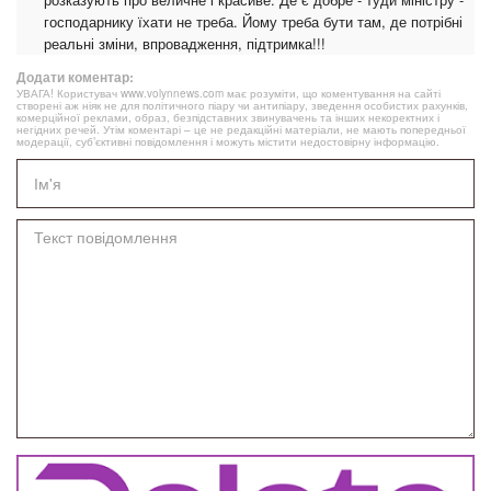
господарнику їхати не треба. Йому треба бути там, де потрібні
реальні зміни, впровадження, підтримка!!!
Додати коментар:
УВАГА! Користувач www.volynnews.com має розуміти, що коментування на сайті
створені аж ніяк не для політичного піару чи антипіару, зведення особистих рахунків,
комерційної реклами, образ, безпідставних звинувачень та інших некоректних і
негідних речей. Утім коментарі – це не редакційні матеріали, не мають попередньої
модерації, суб’єктивні повідомлення і можуть містити недостовірну інформацію.