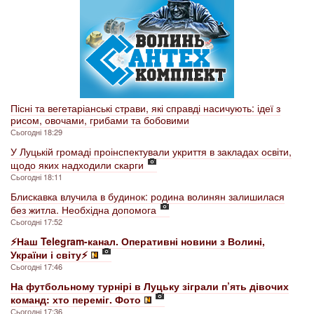
Пісні та вегетаріанські страви, які справді насичують: ідеї з
рисом, овочами, грибами та бобовими
Сьогодні 18:29
У Луцькій громаді проінспектували укриття в закладах освіти,
щодо яких надходили скарги
Сьогодні 18:11
Блискавка влучила в будинок: родина волинян залишилася
без житла. Необхідна допомога
Сьогодні 17:52
⚡️Наш Telegram-канал. Оперативні новини з Волині,
України і світу⚡️
Сьогодні 17:46
На футбольному турнірі в Луцьку зіграли п’ять дівочих
команд: хто переміг. Фото
Сьогодні 17:36