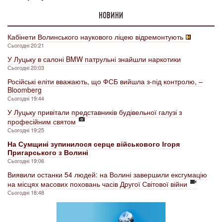
НОВИНИ
Кабінети Волинського наукового ліцею відремонтують
Сьогодні 20:21
У Луцьку в салоні BMW патрульні знайшли наркотики
Сьогодні 20:03
Російські еліти вважають, що ФСБ вийшла з-під контролю, –
Bloomberg
Сьогодні 19:44
У Луцьку привітали представників будівельної галузі з
професійним святом
Сьогодні 19:25
На Сумщині зупинилося серце військового Ігоря
Пригарського з Волині
Сьогодні 19:06
Виявили останки 54 людей: на Волині завершили ексгумацію
на місцях масових поховань часів Другої Світової війни
Сьогодні 18:48