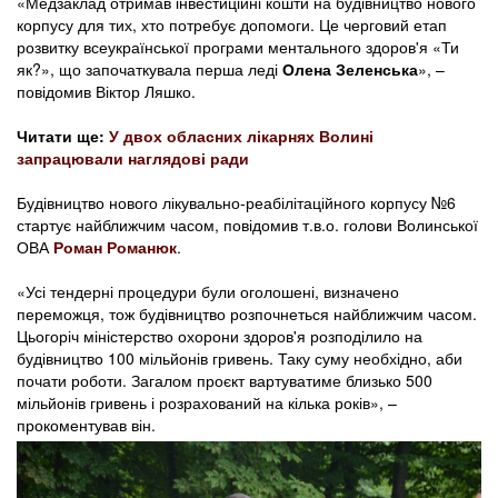
«Медзаклад отримав інвестиційні кошти на будівництво нового
корпусу для тих, хто потребує допомоги. Це черговий етап
розвитку всеукраїнської програми ментального здоров'я «Ти
як?», що започаткувала перша леді
Олена Зеленська
», –
повідомив Віктор Ляшко.
Читати ще:
У двох обласних лікарнях Волині
запрацювали наглядові ради
Будівництво нового лікувально-реабілітаційного корпусу №6
стартує найближчим часом, повідомив т.в.о. голови Волинської
ОВА
Роман Романюк
.
«Усі тендерні процедури були оголошені, визначено
переможця, тож будівництво розпочнеться найближчим часом.
Цьогоріч міністерство охорони здоров'я розподілило на
будівництво 100 мільйонів гривень. Таку суму необхідно, аби
почати роботи. Загалом проєкт вартуватиме близько 500
мільйонів гривень і розрахований на кілька років», –
прокоментував він.