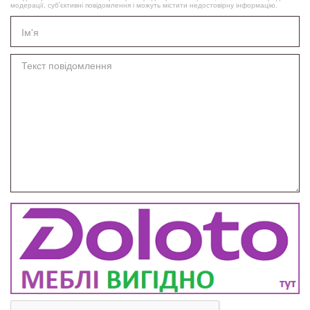
модерації, суб’єктивні повідомлення і можуть містити недостовірну інформацію.