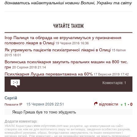
дізнаватись найактуальніші новини Волині, України та світу
ЧИТАЙТЕ ТАКОЖ
Ігор Палиця та облрада не втручатимуться у призначення
головного лікаря в Олиці
19 Червня 2016 16:36
Як утримують пацієнтів психіатричної лікарні в Олиці
15 Квітня
2015 18:01
Волинська психлікарня закупить пральних машин на 800 тис.
грн
20 Серпня 2018 21:14
Психлікарня Луцька перевантажена на 60%
17 Вересня 2019 17:42
Коментарів: 1
Сергій
відповісти
15 Червня 2026 22:51
+ 1
- 0
Показати IP
Якщо Гриша був то тоно збудують
Додати коментар:
УВАГА! Користувач www.volynnews.com має розуміти, що коментування на сайті
створені аж ніяк не для політичного піару чи антипіару, зведення особистих рахунків,
комерційної реклами, образ, безпідставних звинувачень та інших некоректних і
негідних речей. Утім коментарі – це не редакційні матеріали, не мають попередньої