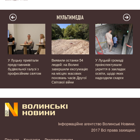
МУЛЬТИМЕДІА
У Луцьку привітали
Виявили останки 54
У Луцькій громаді
представників
людей: на Волині
проінспектували
будівельної галузі з
завершили ексгумацію
укриття в закладах
професійним святом
на місцях масових
освіти, щодо яких
поховань часів Другої
надходили скарги
Світової війни
Інформаційне агентство Волинські Новини.
2017 Всі права захищені
Про нас
Контакти
Рекламодавцям