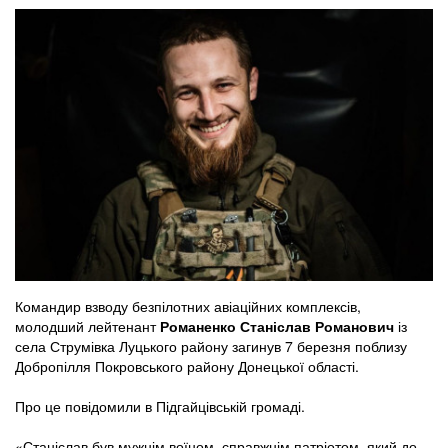
Командир взводу безпілотних авіаційних комплексів,
молодший лейтенант
Романенко Станіслав Романович
із
села Струмівка Луцького району загинув 7 березня поблизу
Добропілля Покровського району Донецької області.
Про це повідомили в Підгайцівській громаді.
«Станіслав був мужнім воїном, справжнім патріотом, який до