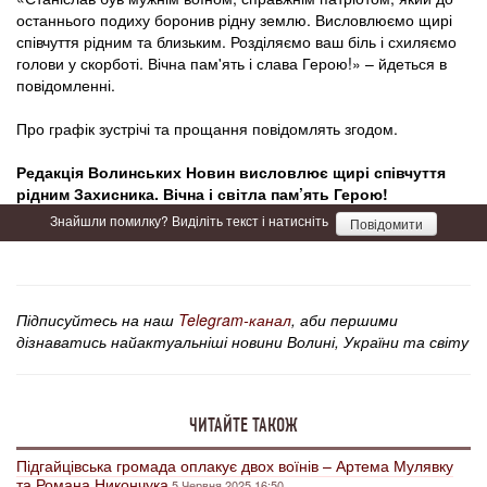
останнього подиху боронив рідну землю. Висловлюємо щирі
співчуття рідним та близьким. Розділяємо ваш біль і схиляємо
голови у скорботі. Вічна пам'ять і слава Герою!» – йдеться в
повідомленні.
Про графік зустрічі та прощання повідомлять згодом.
Редакція Волинських Новин висловлює щирі співчуття
рідним Захисника. Вічна і світла пам’ять Герою!
Знайшли помилку? Виділіть текст і натисніть
Повідомити
Підписуйтесь на наш
Telegram-канал
, аби першими
дізнаватись найактуальніші новини Волині, України та світу
ЧИТАЙТЕ ТАКОЖ
Підгайцівська громада оплакує двох воїнів – Артема Мулявку
та Романа Никончука
5 Червня 2025 16:50