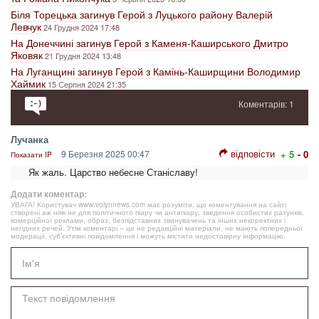
Біля Торецька загинув Герой з Луцького району Валерій
Левчук
24 Грудня 2024 17:48
На Донеччині загинув Герой з Каменя-Каширського Дмитро
Яковяк
21 Грудня 2024 13:48
На Луганщині загинув Герой з Камінь-Каширщини Володимир
Хаймик
15 Серпня 2024 21:35
Коментарів: 1
Лучанка
відповісти
9 Березня 2025 00:47
+ 5
- 0
Показати IP
Як жаль. Царство небесне Станіславу!
Додати коментар:
УВАГА! Користувач www.volynnews.com має розуміти, що коментування на сайті
створені аж ніяк не для політичного піару чи антипіару, зведення особистих рахунків,
комерційної реклами, образ, безпідставних звинувачень та інших некоректних і
негідних речей. Утім коментарі – це не редакційні матеріали, не мають попередньої
модерації, суб’єктивні повідомлення і можуть містити недостовірну інформацію.