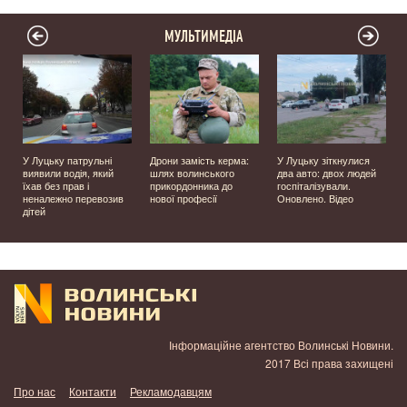
МУЛЬТИМЕДІА
У Луцьку патрульні
Дрони замість керма:
У Луцьку зіткнулися
виявили водія, який
шлях волинського
два авто: двох людей
їхав без прав і
прикордонника до
госпіталізували.
неналежно перевозив
нової професії
Оновлено. Відео
дітей
Інформаційне агентство Волинські Новини.
2017 Всі права захищені
Про нас
Контакти
Рекламодавцям