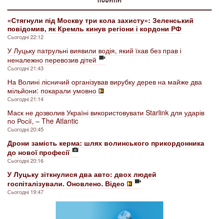
«Стягнули під Москву три кола захисту»: Зеленський
повідомив, як Кремль кинув регіони і кордони РФ
Сьогодні 22:12
У Луцьку патрульні виявили водія, який їхав без прав і
неналежно перевозив дітей
Сьогодні 21:43
На Волині лісничий організував вирубку дерев на майже два
мільйони: покарали умовно
Сьогодні 21:14
Маск не дозволив Україні використовувати Starlink для ударів
по Росії, – The Atlantic
Сьогодні 20:45
Дрони замість керма: шлях волинського прикордонника
до нової професії
Сьогодні 20:16
У Луцьку зіткнулися два авто: двох людей
госпіталізували. Оновлено. Відео
Сьогодні 19:47