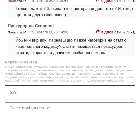
відповісти
18 Лютого 2025 20:44
+ 1
- 0
Показати IP
І скіко платять? За типа гнівні підгорання доплата є? Я, якщо
що, для друга цікавлюсь:)
Прокурор до Скорпіон
відповісти
19 Лютого 2025 14:36
+ 1
- 0
Показати IP
Йоб ний вир дку, ти знаєш що ти вже наговорив на статтю
кримінального кодексу? Стаття називається позасудові
страти, і карається довічним позбавленням волі
Додати коментар:
УВАГА! Користувач www.volynnews.com має розуміти, що коментування на сайті
створені аж ніяк не для політичного піару чи антипіару, зведення особистих рахунків,
комерційної реклами, образ, безпідставних звинувачень та інших некоректних і
негідних речей. Утім коментарі – це не редакційні матеріали, не мають попередньої
модерації, суб’єктивні повідомлення і можуть містити недостовірну інформацію.