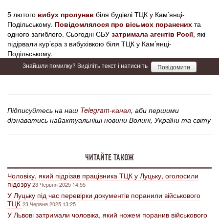
5 лютого
вибух пролунав
біля будівлі ТЦК у Кам’янці-
Подільському.
Повідомлялося про вісьмох поранених
та
одного загиблого. Сьогодні СБУ
затримала агентів Росії
, які
підірвали кур’єра з вибухівкою біля ТЦК у Кам’янці-
Подільському.
Знайшли помилку? Виділіть текст і натисніть
Повідомити
Підписуйтесь на наш
Telegram-канал
, аби першими
дізнаватись найактуальніші новини Волині, України та світу
ЧИТАЙТЕ ТАКОЖ
Чоловіку, який підрізав працівника ТЦК у Луцьку, оголосили
підозру
23 Червня 2025 14:55
У Луцьку під час перевірки документів поранили військового
ТЦК
23 Червня 2025 13:25
У Львові затримали чоловіка, який ножем поранив військового