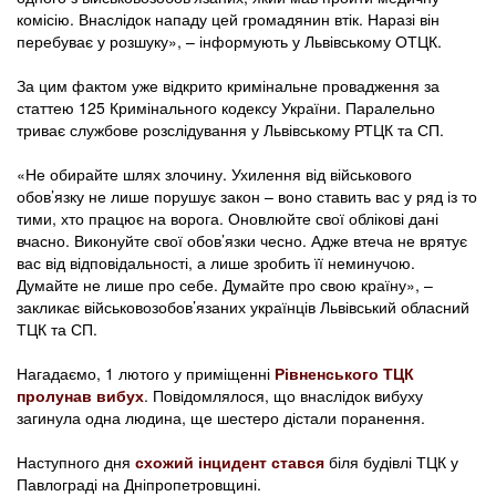
комісію. Внаслідок нападу цей громадянин втік. Наразі він
перебуває у розшуку», – інформують у Львівському ОТЦК.
За цим фактом уже відкрито кримінальне провадження за
статтею 125 Кримінального кодексу України. Паралельно
триває службове розслідування у Львівському РТЦК та СП.
«Не обирайте шлях злочину. Ухилення від військового
обов’язку не лише порушує закон – воно ставить вас у ряд із то
тими, хто працює на ворога. Оновлюйте свої облікові дані
вчасно. Виконуйте свої обов’язки чесно. Адже втеча не врятує
вас від відповідальності, а лише зробить її неминучою.
Думайте не лише про себе. Думайте про свою країну», –
закликає військовозобов’язаних українців Львівський обласний
ТЦК та СП.
Нагадаємо, 1 лютого у приміщенні
Рівненського ТЦК
пролунав вибух
. Повідомлялося, що внаслідок вибуху
загинула одна людина, ще шестеро дістали поранення.
Наступного дня
схожий інцидент стався
біля будівлі ТЦК у
Павлограді на Дніпропетровщині.