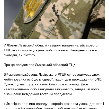
У Жовкві Львівської області невідомі напали на військового
ТЦК, який супроводжував мобілізованого. Інцидент стався
сьогодні, 17 лютого.
Про це повідомляє Львівський обласний ТЦК.
Військовослужбовець Львівського РТЦК супроводжував двох
мобілізованих осіб до місцевої лікарні для проходження ВЛК.
Однак під час руху на нього було скоєно напад. Двоє
невстановлених осіб атакували військового, завдавши йому
різані рани невідомим гострим предметом.
«Ймовірна причина нападу – спроба створити умови для втечі
одного з військовозобов’язаних, який мав пройти медичну