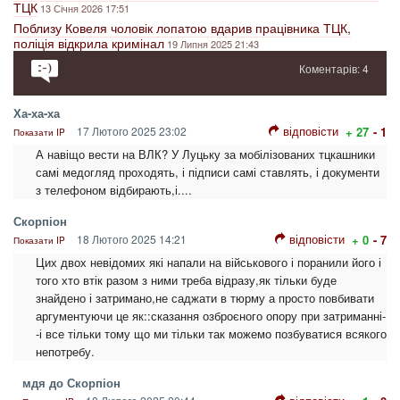
ТЦК
13 Січня 2026 17:51
Поблизу Ковеля чоловік лопатою вдарив працівника ТЦК,
поліція відкрила кримінал
19 Липня 2025 21:43
Коментарів: 4
Ха-ха-ха
відповісти
17 Лютого 2025 23:02
+ 27
- 1
Показати IP
А навіщо вести на ВЛК? У Луцьку за мобілізованих тцкашники
самі медогляд проходять, і підписи самі ставлять, і документи
з телефоном відбирають,і....
Скорпіон
відповісти
18 Лютого 2025 14:21
+ 0
- 7
Показати IP
Цих двох невідомих які напали на військового і поранили його і
того хто втік разом з ними треба відразу,як тільки буде
знайдено і затримано,не саджати в тюрму а просто повбивати
аргументуючи це як::сказання озброєного опору при затриманні-
-і все тільки тому що ми тільки так можемо позбуватися всякого
непотребу.
мдя до Скорпіон