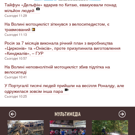
Тайфун «Дельфін» вдарив по Китаю, евакуювали понад
мільйон людей
Сьогодні 11:29
На Волині мотоцикліст зіткнувся з велосипедистом, є
травмований
Сьогодні 11:13
Росія за 7 місяців виконала річний план з виробництва
«Цирконів» та «Оніксів», проте призупинила виготовлення
«Кинджалів», – ГУР
Сьогодні 10:57
На Волині неповнолітній мотоцикліст збив підлітка на
велосипеді
Сьогодні 10:41
У Португалії тисячі людей прийшли на весілля Роналду, але
одружилася зовсім інша пара
Сьогодні 10:25
МУЛЬТИМЕДІА