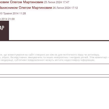
ьковим Олегом Мартиновим
25 Липня 2024 17:47
 Захисником Олегом Мартиновим
26 Липня 2024 17:12
10 Травня 2014 11:28
я 2014 21:00
АР
, що коментування на сайті створені аж ніяк не для політичного піару чи антипіару,
, образ, безпідставних звинувачень та інших некоректних і негідних речей. Утім коментарі –
 модерації, суб’єктивні повідомлення і можуть містити недостовірну інформацію.