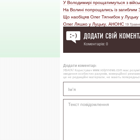
У Володимирі прощатимуться з війс
На Волині попрощались із загиблим
Що наобіцяв Олег Тягнибок у Луцьку
Олег Ляшко у Луцьку. АНОНС
19 Травн
ДОДАТИ СВІЙ КОМЕНТ
Коментарів: 0
Додати коментар:
УВАГА! Користувач www.volynnews.com має розуміти
зведення особистих рахунків, комерційної реклами
це не редакційні матеріали, не мають попередньої