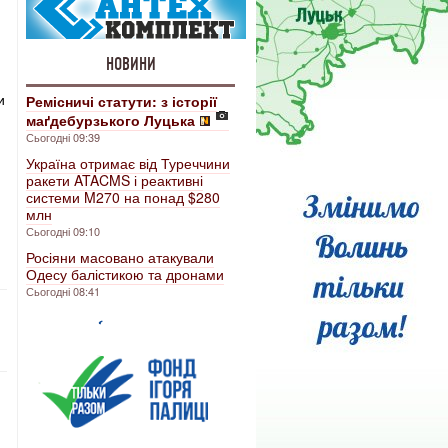
НОВИНИ
и
Ремісничі статути: з історії
маґдебурзького Луцька
Сьогодні 09:39
Україна отримає від Туреччини
ракети ATACMS і реактивні
системи M270 на понад $280
млн
Сьогодні 09:10
Росіяни масовано атакували
Одесу балістикою та дронами
Сьогодні 08:41