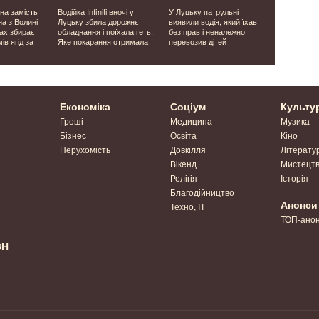
на замість
Водійка Infiniti вночі у
У Луцьку патрульні
Дрони замі
на з Волині
Луцьку збила дорожнє
виявили водія, який їхав
шлях воли
рах збирає
обладнання і поїхала геть.
без прав і неналежно
прикордонн
ів ягід за
Яке покарання отримала
перевозив дітей
професії
Економіка
Соціум
Культу
Гроші
Медицина
Музика
Бізнес
Освіта
Кіно
Нерухомість
Довкілля
Літерату
Вікенд
Мистецт
Релігія
Історія
Благодійництво
Анонси
Техно, IT
ТОП-ано
ВН