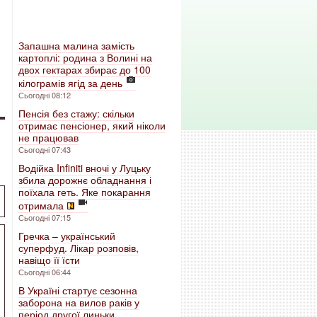
Запашна малина замість
картоплі: родина з Волині на
двох гектарах збирає до 100
кілограмів ягід за день
Сьогодні 08:12
Пенсія без стажу: скільки
отримає пенсіонер, який ніколи
не працював
Сьогодні 07:43
Водійка Infiniti вночі у Луцьку
збила дорожнє обладнання і
поїхала геть. Яке покарання
отримала
Сьогодні 07:15
Гречка – український
суперфуд. Лікар розповів,
навіщо її їсти
Сьогодні 06:44
В Україні стартує сезонна
заборона на вилов раків у
період другої линьки