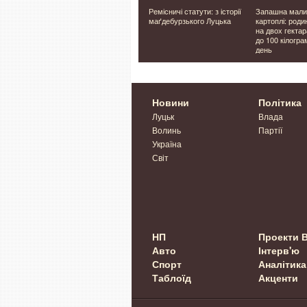
да на
Голові громади на Волині
Ремісничі статути: з історії
Запашна мали
оголосили підозру через
маґдебурзького Луцька
картоплі: роди
незаконну вирубку дерев:
на двох гекта
вона склала
до 100 кілограм
повноваження
день
Новини
Політика
Луцьк
Влада
Волинь
Партії
Україна
Світ
НП
Проекти 
Авто
Інтерв'ю
Спорт
Аналітика
Таблоїд
Акценти