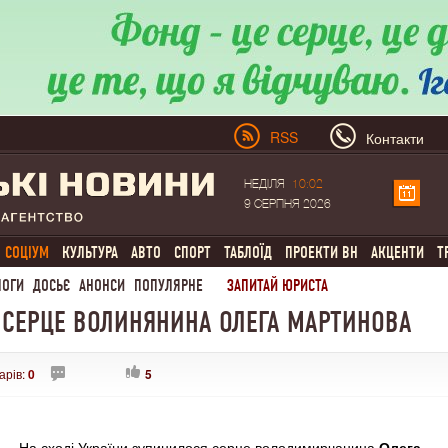
RSS
Контакти
НЕДІЛЯ
10:02
9 СЕРПНЯ 2026
СОЦІУМ
КУЛЬТУРА
АВТО
СПОРТ
ТАБЛОЇД
ПРОЕКТИ ВН
АКЦЕНТИ
Т
ЛОГИ
ДОСЬЄ
АНОНСИ
ПОПУЛЯРНЕ
ЗАПИТАЙ ЮРИСТА
 СЕРЦЕ ВОЛИНЯНИНА ОЛЕГА МАРТИНОВА
арів:
0
5
На сході України зупинилося серце володимирчанина
Олега