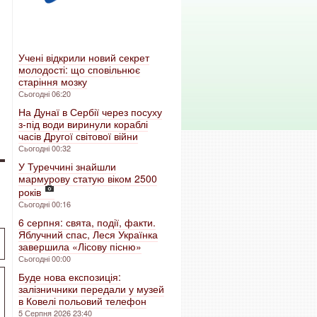
Учені відкрили новий секрет
молодості: що сповільнює
старіння мозку
Сьогодні 06:20
На Дунаї в Сербії через посуху
з-під води виринули кораблі
часів Другої світової війни
Сьогодні 00:32
У Туреччині знайшли
мармурову статую віком 2500
років
Сьогодні 00:16
6 серпня: свята, події, факти.
Яблучний спас, Леся Українка
завершила «Лісову пісню»
Сьогодні 00:00
Буде нова експозиція:
залізничники передали у музей
в Ковелі польовий телефон
5 Серпня 2026 23:40