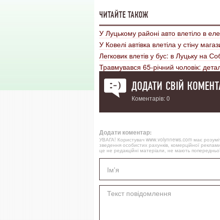
ЧИТАЙТЕ ТАКОЖ
У Луцькому районі авто влетіло в ел
У Ковелі автівка влетіла у стіну мага
Легковик влетів у бус: в Луцьку на 
Травмувався 65-річний чоловік: дета
ДОДАТИ СВІЙ КОМЕНТ
Коментарів: 0
Додати коментар:
УВАГА! Користувач www.volynnews.com має розуміти
зведення особистих рахунків, комерційної реклами
це не редакційні матеріали, не мають попередньої