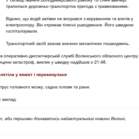
трапилася дорожньо-транспортна пригода з травмованими.
Відомо, що водій автівки не впорався з керуванням та влетів у
електроопору. Він отримав тілесні ушкодження. Його швидкою
госпіталізували.
Транспортний засіб зазнав значних механічних пошкоджень.
в оперативно-диспетчерській службі Волинського обласного центру
цини катастроф, виклик у швидку надійшов о 21:48.
злетіла у кювет і перекинулася
струс головного мозку, садна голови та рани.
 заклад.
л
, аби першими дізнаватись найактуальніші новини Волині,