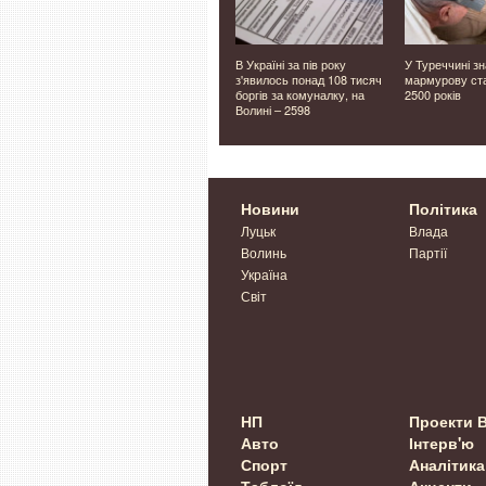
 став
На Волині провели в
В Україні за пів року
У Туреччині з
ан і Бета
останню дорогу Героя
з'явилось понад 108 тисяч
мармурову ст
нсько-
Олександра Лавренчука
боргів за комуналку, на
2500 років
н на
Волині – 2598
Новини
Політика
Луцьк
Влада
Волинь
Партії
Україна
Світ
НП
Проекти 
Авто
Інтерв'ю
Спорт
Аналітика