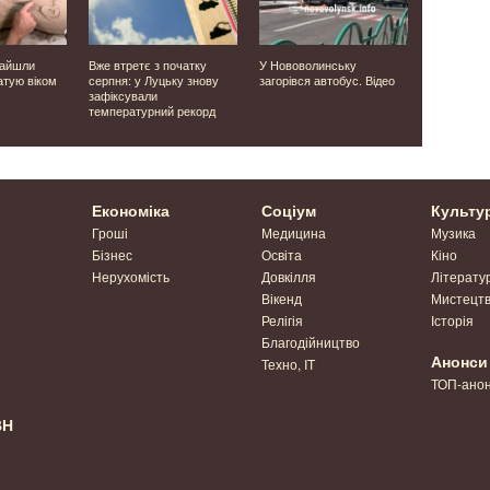
найшли
Вже втретє з початку
У Нововолинську
Фанатів ві
атую віком
серпня: у Луцьку знову
загорівся автобус. Відео
в РФ і сид
зафіксували
Що відомо
температурний рекорд
друга Укра
Ніколя Ам
Економіка
Соціум
Культу
Гроші
Медицина
Музика
Бізнес
Освіта
Кіно
Нерухомість
Довкілля
Літерату
Вікенд
Мистецт
Релігія
Історія
Благодійництво
Анонси
Техно, IT
ТОП-ано
ВН