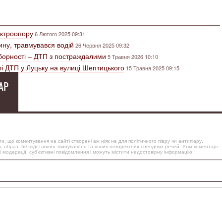
ектроопору
6 Лютого 2025 09:31
зину, травмувався водій
26 Червня 2025 09:32
Соборності – ДТП з постраждалими
5 Травня 2026 10:10
лі ДТП у Луцьку на вулиці Шептицького
15 Травня 2025 09:15
АР
, що коментування на сайті створені аж ніяк не для політичного піару чи антипіару,
, образ, безпідставних звинувачень та інших некоректних і негідних речей. Утім коментарі –
 модерації, суб’єктивні повідомлення і можуть містити недостовірну інформацію.