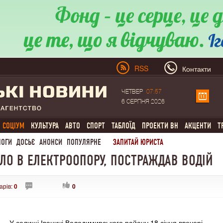
RSS
Контакти
ЧЕТВЕР
07:57
6 СЕРПНЯ 2026
СОЦІУМ
КУЛЬТУРА
АВТО
СПОРТ
ТАБЛОЇД
ПРОЕКТИ ВН
АКЦЕНТИ
Т
ЛОГИ
ДОСЬЄ
АНОНСИ
ПОПУЛЯРНЕ
ЗАПИТАЙ ЮРИСТА
ІЛО В ЕЛЕКТРООПОРУ, ПОСТРАЖДАВ ВОДІЙ
арів:
0
0
У селищі Іваничі Володимирського району 18 січня ввечері