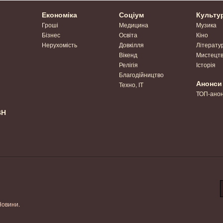
Економіка
Соціум
Культу
Гроші
Медицина
Музика
Бізнес
Освіта
Кіно
Нерухомість
Довкілля
Літерату
Вікенд
Мистецт
Релігія
Історія
Благодійництво
Анонси
Техно, IT
ТОП-ано
ВН
Новини.