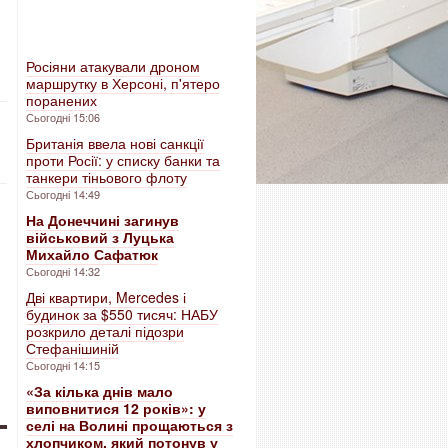
Росіяни атакували дроном
маршрутку в Херсоні, п'ятеро
поранених
Сьогодні 15:06
Британія ввела нові санкції
проти Росії: у списку банки та
танкери тіньового флоту
Сьогодні 14:49
На Донеччині загинув
військовий з Луцька
Михайло Сафатюк
Сьогодні 14:32
Дві квартири, Mercedes і
будинок за $550 тисяч: НАБУ
розкрило деталі підозри
Стефанішиній
Сьогодні 14:15
«За кілька днів мало
виповнитися 12 років»: у
селі на Волині прощаються з
хлопчиком, який потонув у