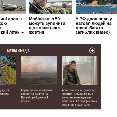
МУЛЬТИМЕДІА
ьку: від
Горіли трава, чагарники,
Апартаменти в Буковелі, 9
Фасадна пл
тверга.
стерня та сміття: на
квартир, 3 будинки та 4
клінкер чи
Волині приборкали 9
авто: екскомандувача
що обрати
пожеж
логістики ПС підозрюють у
облицюван
збагаченні на 21 млн