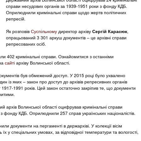
справи несудових органів за 1939-1951 роки з фонду КДБ.
Оприлюднили кримінальні справи щодо жертв політичних
репресій.
Як розповів
Суспільному
директор архіву
Сергій Карасюк
,
опрацьований 3 301 аркуш документів – це архівні справи
репресованих осіб.
или 402 кримінальні справи. Ознайомитися з останніми
на
сайті
архіву Волинської області.
документів був обмежений доступ. У 2015 році було ухвалено
дин із яких – закон про доступ до архівів репресивних органів
 1917-1991 років. Цей закон остаточно закріпив те, що документи
ритими.
ий архів Волинської області оцифрував кримінальні справи
 з фонду КДБ. Оприлюднили 257 справ українських націоналістів.
ли документи на пергаменті в держархіві. У колекції вісім
ь їх у спеціальних умовах, за відповідної температури та вологості,