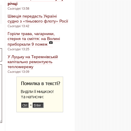
річці
Сьогодні 13:58
Швеція передасть Україні
судно з «тіньового флоту» Росії
Сьогодні 13:42
Горіли трава, чагарники,
стерня та сміття: на Волині
приборкали 9 пожеж
Сьогодні 13:25
У Луцьку на Теремнівській
капітально ремонтують
тепломережу
Сьогодні 13:09