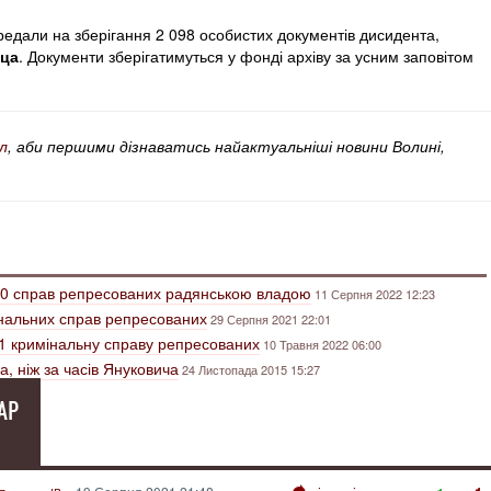
ередали на зберігання 2 098 особистих документів дисидента,
ца
. Документи зберігатимуться у фонді архіву за усним заповітом
л
, аби першими дізнаватись найактуальніші новини Волині,
70 справ репресованих радянською владою
11 Серпня 2022 12:23
інальних справ репресованих
29 Серпня 2021 22:01
1 кримінальну справу репресованих
10 Травня 2022 06:00
ша, ніж за часів Януковича
24 Листопада 2015 15:27
АР