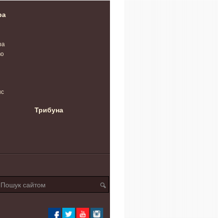
ра
ра
во
нс
Трибуна