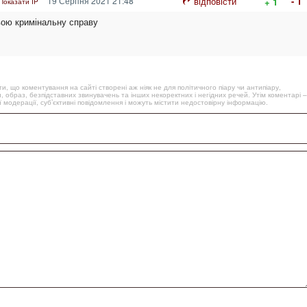
19 Серпня 2021 21:48
відповісти
- 1
+ 1
Показати IP
вою кримінальну справу
, що коментування на сайті створені аж ніяк не для політичного піару чи антипіару,
, образ, безпідставних звинувачень та інших некоректних і негідних речей. Утім коментарі –
 модерації, суб’єктивні повідомлення і можуть містити недостовірну інформацію.