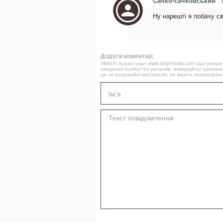
Сачко-сачковський
Ну нарешті я побачу с
Додати коментар:
УВАГА! Користувач www.volynnews.com має розуміти
зведення особистих рахунків, комерційної реклами
це не редакційні матеріали, не мають попередньої