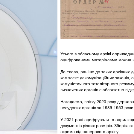
Усього в обласному архіві оприлюдн
оцифрованими матеріалами можна 
До слова, раніше до таких архівних 
комплекс декомунізаційних законів, о
комуністичного тоталітарного режиму
визначених органів є абсолютно відк
Нагадаємо, влітку 2020 року державн
несудових органів за 1939-1953 роки
У 2021 році оцифрували та оприлюдни
документів різних розмірів. Зберігают
окремо від паперового архіву.