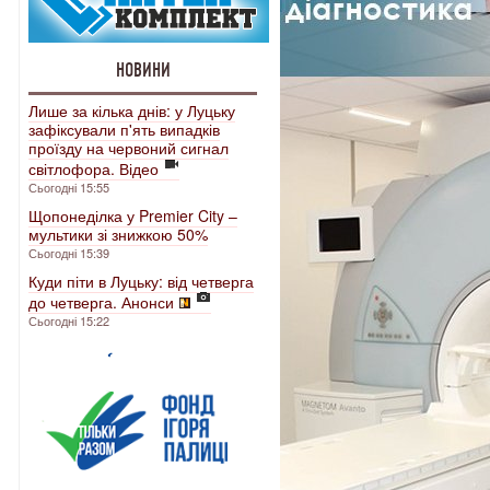
НОВИНИ
Лише за кілька днів: у Луцьку
зафіксували п'ять випадків
проїзду на червоний сигнал
світлофора. Відео
Сьогодні 15:55
Щопонеділка у Premier City –
мультики зі знижкою 50%
Сьогодні 15:39
Куди піти в Луцьку: від четверга
до четверга. Анонси
Сьогодні 15:22