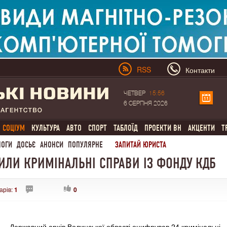
RSS
Контакти
ЧЕТВЕР
15:56
6 СЕРПНЯ 2026
СОЦІУМ
КУЛЬТУРА
АВТО
СПОРТ
ТАБЛОЇД
ПРОЕКТИ ВН
АКЦЕНТИ
Т
ЛОГИ
ДОСЬЄ
АНОНСИ
ПОПУЛЯРНЕ
ЗАПИТАЙ ЮРИСТА
ИЛИ КРИМІНАЛЬНІ СПРАВИ ІЗ ФОНДУ КДБ
арів:
1
0
Державний архів Волинської області оцифрував 24 кримінальні