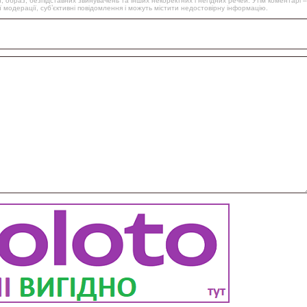
, образ, безпідставних звинувачень та інших некоректних і негідних речей. Утім коментарі –
 модерації, суб’єктивні повідомлення і можуть містити недостовірну інформацію.