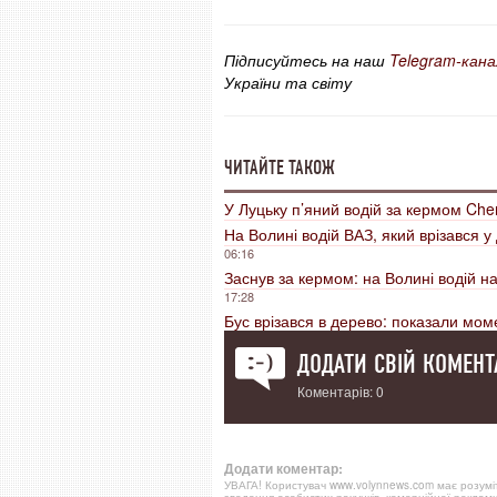
Підписуйтесь на наш
Telegram-кана
України та світу
ЧИТАЙТЕ ТАКОЖ
У Луцьку п’яний водій за кермом Cher
На Волині водій ВАЗ, який врізався у
06:16
Заснув за кермом: на Волині водій на
17:28
Бус врізався в дерево: показали мо
ДОДАТИ СВІЙ КОМЕНТ
Коментарів: 0
Додати коментар:
УВАГА! Користувач www.volynnews.com має розуміти