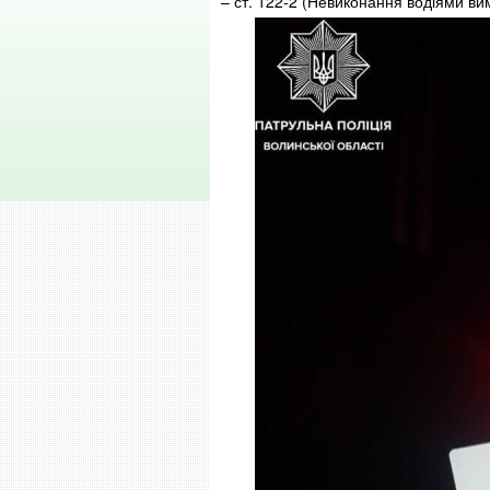
– ст. 122-2 (Невиконання водіями ви