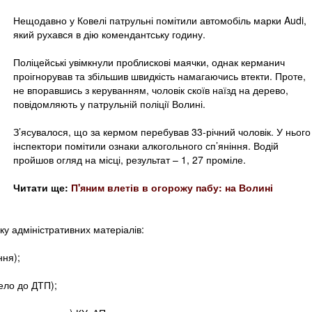
Нещодавно у Ковелі патрульні помітили автомобіль марки Audi,
який рухався в дію комендантську годину.
Поліцейські увімкнули проблискові маячки, однак керманич
проігнорував та збільшив швидкість намагаючись втекти. Проте,
не впоравшись з керуванням, чоловік скоїв наїзд на дерево,
повідомляють у патрульній поліції Волині.
З’ясувалося, що за кермом перебував 33-річний чоловік. У нього
інспектори помітили ознаки алкогольного сп’яніння. Водій
пройшов огляд на місці, результат – 1, 27 проміле.
Читати ще:
П'яним влетів в огорожу пабу: на Волині
ку адміністративних матеріалів:
ння);
ело до ДТП);