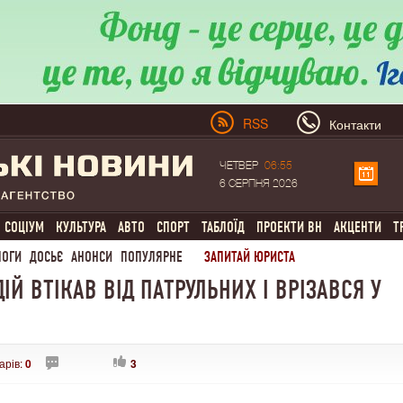
RSS
Контакти
ЧЕТВЕР
06:55
6 СЕРПНЯ 2026
СОЦІУМ
КУЛЬТУРА
АВТО
СПОРТ
ТАБЛОЇД
ПРОЕКТИ ВН
АКЦЕНТИ
Т
ЛОГИ
ДОСЬЄ
АНОНСИ
ПОПУЛЯРНЕ
ЗАПИТАЙ ЮРИСТА
ІЙ ВТІКАВ ВІД ПАТРУЛЬНИХ І ВРІЗАВСЯ У
арів:
0
3