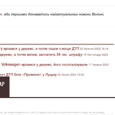
л
, аби першими дізнаватись найактуальніші новини Волині,
y врізався у дерево, а потім пішов з місця ДТП
22 Жовтня 2023 16:18
 дерево, а потім випив, заплатить 34 тис. штрафу
19 Листопада 2023
 Volkswagen врізався у дерево, його госпіталізували
17 Червня 2023
мент ДТП біля «Променя» у Луцьку
23 Липня 2024 12:00
АР
, що коментування на сайті створені аж ніяк не для політичного піару чи антипіару,