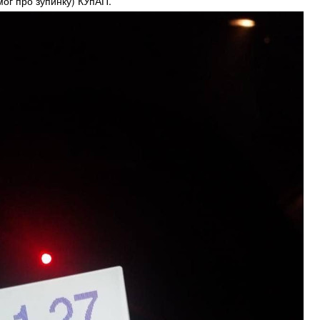
мог про зупинку) КУпАП.