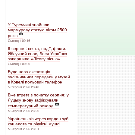
У Туреччині знайшли
мармурову статую віком 2500
років
Сьогодні 00:16
6 серпня: свята, події, факти.
Яблучний спас, Леся Українка
завершила «Лісову пісню»
Сьогодні 00:00
Буде нова експозиція:
залізничники передали у музей
в Ковелі польовий телефон
5 Серпня 2026 23:40
Вже втретє з початку серпня: у
Луцьку знову зафіксували
температурний рекорд
5 Серпня 2026 23:20
Українець віз через кордон зуб
кашалота та рідкісні мушлі
5 Серпня 2026 23:01