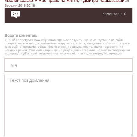
26
Березня 2016 20:18
Коментарів: 0
Додати коментар:
УВАГА! Користувач www.volynnews.com має розуміти, що коментування на сайті
створені аж ніяк не для політичного піару чи антипіару, зведення особистих рахунків,
комерційної реклами, образ, безпідставних звинувачень та інших некоректних і
негідних речей. Утім коментарі – це не редакційні матеріали, не мають попередньої
модерації, суб’єктивні повідомлення і можуть містити недостовірну інформацію.