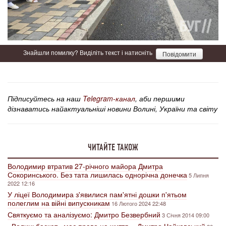
Знайшли помилку? Виділіть текст і натисніть
Повідомити
Підписуйтесь на наш
Telegram-канал
, аби першими
дізнаватись найактуальніші новини Волині, України та світу
ЧИТАЙТЕ ТАКОЖ
Володимир втратив 27-річного майора Дмитра
Сокоринського. Без тата лишилась однорічна донечка
5 Липня
2022 12:16
У ліцеї Володимира з'явилися пам'ятні дошки п'ятьом
полеглим на війні випускникам
16 Лютого 2024 22:48
Святкуємо та аналізуємо: Дмитро Безвербний
3 Січня 2014 09:00
«Волиньбаскет» має право на життя, - Дмитро Чайковський