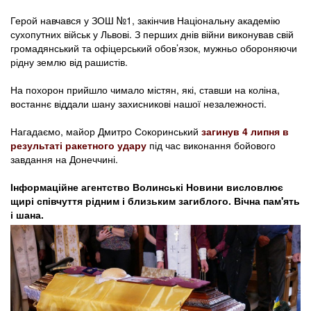
Герой навчався у ЗОШ №1, закінчив Національну академію
сухопутних військ у Львові. З перших днів війни виконував свій
громадянський та офіцерський обов’язок, мужньо обороняючи
рідну землю від рашистів.
На похорон прийшло чимало містян, які, ставши на коліна,
востаннє віддали шану захисникові нашої незалежності.
Нагадаємо, майор Дмитро Сокоринський
загинув 4 липня в
результаті ракетного удару
під час виконання бойового
завдання на Донеччині.
Інформаційне агентство Волинські Новини висловлює
щирі співчуття рідним і близьким загиблого. Вічна пам'ять
і шана.