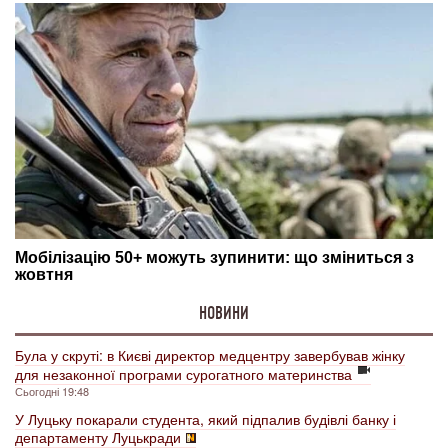
НОВИНИ
Була у скруті: в Києві директор медцентру завербував жінку
для незаконної програми сурогатного материнства
Сьогодні 19:48
У Луцьку покарали студента, який підпалив будівлі банку і
департаменту Луцькради