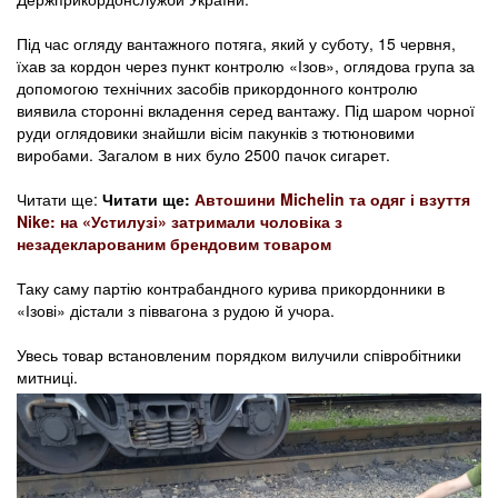
Під час огляду вантажного потяга, який у суботу, 15 червня,
їхав за кордон через пункт контролю «Ізов», оглядова група за
допомогою технічних засобів прикордонного контролю
виявила сторонні вкладення серед вантажу. Під шаром чорної
руди оглядовики знайшли вісім пакунків з тютюновими
виробами. Загалом в них було 2500 пачок сигарет.
Читати ще:
Читати ще:
Автошини Michelin та одяг і взуття
Nike: на «Устилузі» затримали чоловіка з
незадекларованим брендовим товаром
Таку саму партію контрабандного курива прикордонники в
«Ізові» дістали з піввагона з рудою й учора.
Увесь товар встановленим порядком вилучили співробітники
митниці.