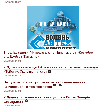
Сьогодні 15:25
Внаслідок атаки РФ пошкоджено підприємство «Кромберг
енд Шуберт Житомир»
Сьогодні 14:56
У Луцьку п’яний водій ВАЗа віз вантаж, а той впав і пошкодив
«Тойоту». Яке рішення суду
Сьогодні 14:27
Не суто чоловіча професія: як на Волині дівчата
навчаються на трактористок
Сьогодні 13:58
У Луцьку провели в останню дорогу Героя Валерія
Скрицького
Сьогодні 13:29