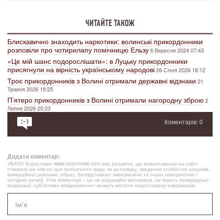
ЧИТАЙТЕ ТАКОЖ
Блискавично знаходить наркотики: волинські прикордонники
розповіли про чотирилапу помічницю Ельзу
6 Вересня 2024 07:43
«Це мій шанс подорослішати»: в Луцьку прикордонники
присягнули на вірність українському народові
26 Січня 2026 18:12
Троє прикордонників з Волині отримали державні відзнаки
21
Травня 2026 19:25
П’ятеро прикордонників з Волині отримали нагородну зброю
2
Липня 2026 20:23
Коментарів: 0
Додати коментар:
УВАГА! Користувач www.volynnews.com має розуміти, що коментування на сайті
створені аж ніяк не для політичного піару чи антипіару, зведення особистих рахунків,
комерційної реклами, образ, безпідставних звинувачень та інших некоректних і
негідних речей. Утім коментарі – це не редакційні матеріали, не мають попередньої
модерації, суб’єктивні повідомлення і можуть містити недостовірну інформацію.