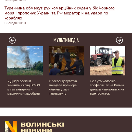
Туреччина обмежує рух комерційних суден у бік Чорного
моря і пропонує Україні та РФ мораторій на удари по
кораблях
Сьогодні 13:01
МУЛЬТИМЕДІА
У Дніпрі росіяни
У Косові депутатка
Не суто чоловіча
знищили склад ВООЗ
закидала прем’єра
професія: як на Волині
із гуманітарними
яйцями у залі
дівчата навчаються на
медичними засобами
парламенту
трактористок