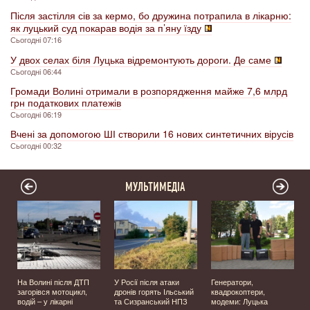
Після застілля сів за кермо, бо дружина потрапила в лікарню:
як луцький суд покарав водія за п’яну їзду
Сьогодні 07:16
У двох селах біля Луцька відремонтують дороги. Де саме
Сьогодні 06:44
Громади Волині отримали в розпорядження майже 7,6 млрд
грн податкових платежів
Сьогодні 06:19
Вчені за допомогою ШІ створили 16 нових синтетичних вірусів
Сьогодні 00:32
МУЛЬТИМЕДІА
На Волині після ДТП
У Росії після атаки
Генератори,
загорівся мотоцикл,
дронів горять Ільський
квадрокоптери,
водій – у лікарні
та Сизранський НПЗ
модеми: Луцька