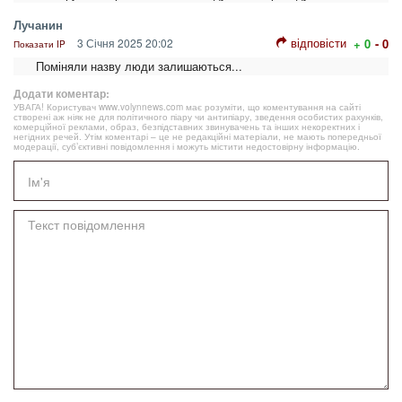
Лучанин
відповісти
3 Січня 2025 20:02
+ 0
- 0
Показати IP
Поміняли назву люди залишаються...
Додати коментар:
УВАГА! Користувач www.volynnews.com має розуміти, що коментування на сайті
створені аж ніяк не для політичного піару чи антипіару, зведення особистих рахунків,
комерційної реклами, образ, безпідставних звинувачень та інших некоректних і
негідних речей. Утім коментарі – це не редакційні матеріали, не мають попередньої
модерації, суб’єктивні повідомлення і можуть містити недостовірну інформацію.