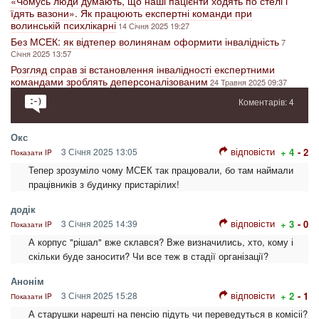
«Чомусь люди думають, що наші пацієнти ходять по стелі і
їдять вазони». Як працюють експертні команди при
волинській психлікарні
14 Січня 2025 19:27
Без МСЕК: як відтепер волинянам оформити інвалідність
7
Січня 2025 13:57
Розгляд справ зі встановлення інвалідності експертними
командами зроблять деперсоналізованим
24 Травня 2025 09:37
Коментарів: 4
Окс
відповісти
3 Січня 2025 13:05
+ 4
- 2
Показати IP
Тепер зрозуміло чому МСЕК так працювали, бо там наймали
працівників з будинку пристарілих!
додік
відповісти
3 Січня 2025 14:39
+ 3
- 0
Показати IP
А корпус "рішал" вже склався? Вже визначились, хто, кому і
скільки буде заносити? Чи все теж в стадії організації?
Анонім
відповісти
3 Січня 2025 15:28
+ 2
- 1
Показати IP
А старушки нарешті на пенсію підуть чи переведуться в комісіі?