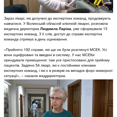
Зараз лікарі, які долучені до експертних команд, продовжують
навчатися. У Волинській обласній клінічній лікарні, розповіла
медична директорка
Людмила Ларіна
, уже сформували 13
експертних команд. З її слів, доступ до справи експертна
команда отримує в день оцінювання.
«Прийнято 192 справи, які ще не були розглянуті МСЕК. Усі
вони оцифровані та введені в систему. У нас МСЕКи
орендували приміщення: там усе пристосовано для прийому
пацієнтів. Задіяно 54 лікарі, які є постійними членами
експертних команд, і які є в резерві на випадок форс-мажорної
ситуації», – сказала меддиректорка.