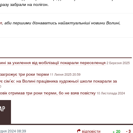
одразу забрали на полігон.
л
, аби першими дізнаватись найактуальніші новини Волині,
лині за ухилення від мобілізації покарали переселенця
2 Березня 2025
у загрожує три роки тюрми
11 Липня 2025 20:59
ує сім’ю: на Волині працівника художньої школи покарали за
0
овік отримав три роки тюрми, бо не взяв повістку
10 Листопада 2024
АР
удня 2024 08:39
відповісти
- 3
+ 20