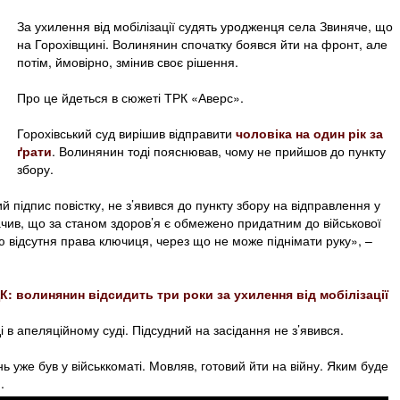
За ухилення від мобілізації судять уродженця села Звиняче, що
на Горохівщині. Волинянин спочатку боявся йти на фронт, але
потім, ймовірно, змінив своє рішення.
Про це йдеться в сюжеті ТРК «Аверс».
Горохівський суд вирішив відправити
чоловіка на один рік за
ґрати
. Волинянин тоді пояснював, чому не прийшов до пункту
збору.
 підпис повістку, не з’явився до пункту збору на відправлення у
начив, що за станом здоров’я є обмежено придатним до військової
ю відсутня права ключиця, через що не може піднімати руку», –
ЦК: волинянин відсидить три роки за ухилення від мобілізації
 в апеляційному суді. Підсудний на засідання не з’явився.
ь уже був у військкоматі. Мовляв, готовий йти на війну. Яким буде
.