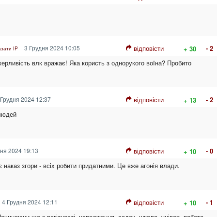
3 Грудня 2024 10:05
відповісти
- 2
+ 30
азати IP
ажерливість влк вражає! Яка користь з однорукого воїна? Пробито
Грудня 2024 12:37
відповісти
- 2
+ 13
 людей
ня 2024 19:13
відповісти
- 0
+ 10
 наказ згори - всіх робити придатними. Це вже агонія влади.
4 Грудня 2024 12:11
відповісти
- 1
+ 10
Починаючи ще з вагітності, народження, садок, школа, універ, робота.