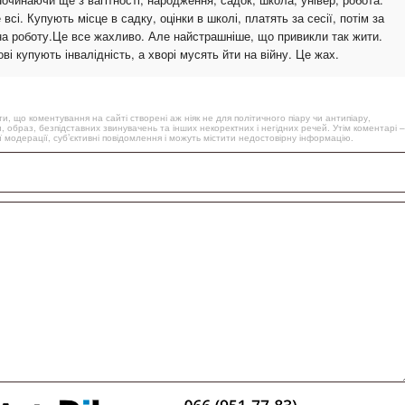
сі. Купують місце в садку, оцінки в школі, платять за сесії, потім за
а роботу.Це все жахливо. Але найстрашніше, що привикли так жити.
і купують інвалідність, а хворі мусять йти на війну. Це жах.
, що коментування на сайті створені аж ніяк не для політичного піару чи антипіару,
, образ, безпідставних звинувачень та інших некоректних і негідних речей. Утім коментарі –
 модерації, суб’єктивні повідомлення і можуть містити недостовірну інформацію.