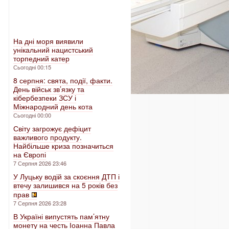
На дні моря виявили
унікальний нацистський
торпедний катер
Сьогодні 00:15
8 серпня: свята, події, факти.
День військ зв’язку та
кібербезпеки ЗСУ і
Міжнародний день кота
Сьогодні 00:00
Світу загрожує дефіцит
важливого продукту.
Найбільше криза позначиться
на Європі
7 Серпня 2026 23:46
У Луцьку водій за скоєння ДТП і
втечу залишився на 5 років без
прав
7 Серпня 2026 23:28
В Україні випустять пам’ятну
монету на честь Іоанна Павла