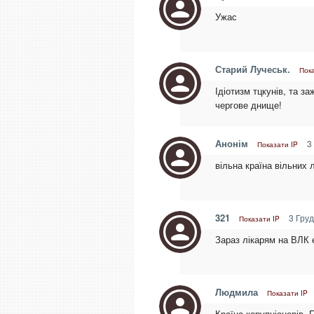
Ужас
Старий Лучеськ.
Пок
Ідіотизм тцкунів, та з
чергове днище!
Анонім
3 
Показати IP
вільна країна вільних
321
3 Груд
Показати IP
Зараз лікарям на ВЛК є
Людмила
Показати IP
Країна корупціонерів. 