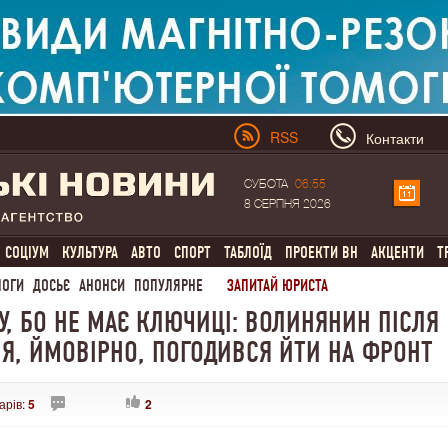
RSS
Контакти
СУБОТА
06:55
8 СЕРПНЯ 2026
СОЦІУМ
КУЛЬТУРА
АВТО
СПОРТ
ТАБЛОЇД
ПРОЕКТИ ВН
АКЦЕНТИ
Т
ЛОГИ
ДОСЬЄ
АНОНСИ
ПОПУЛЯРНЕ
ЗАПИТАЙ ЮРИСТА
У, БО НЕ МАЄ КЛЮЧИЦІ: ВОЛИНЯНИН ПІСЛЯ
Я, ЙМОВІРНО, ПОГОДИВСЯ ЙТИ НА ФРОНТ
арів:
5
2