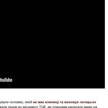
ували чоловіка, який
не має ключиці та виховує чотирьох
екля пішов до місцевого ТЦК, де планував написати заяву на