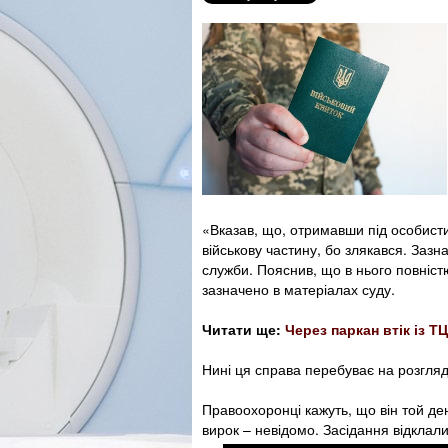
«Вказав, що, отримавши під особистий
військову частину, бо злякався. Заз
служби. Пояснив, що в нього повніст
зазначено в матеріалах суду.
Читати ще:
Через паркан втік із Т
Нині ця справа перебуває на розгляді
Правоохоронці кажуть, що він той ден
вирок – невідомо. Засідання відклали