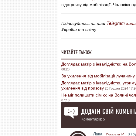
відстрочку від мобілізації. Чоловіка 
Підписуйтесь на наш
Telegram-кана
України та світу
ЧИТАЙТЕ ТАКОЖ
Доглядає матір з інвалідністю: на Во
06:20
За ухилення від мобілізації лучанин
Доглядає матір з інвалідністю, утрим
ухилення від призову
25 Грудня 2024 17:2
Не міг полишити сім'ю: на Волині чол
07:16
ДОДАТИ СВІЙ КОМЕНТ
Коментарів: 5
Лука
3 Гр
Показати IP