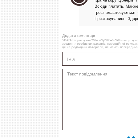
Всюди платять. Майже в
гроші влаштовуються н
Пристосувались. Здоров
Додати коментар:
УВАГА! Користувач www.volynnews.com має розуміти
зведення особистих рахунків, комерційної реклами
це не редакційні матеріали, не мають попередньої