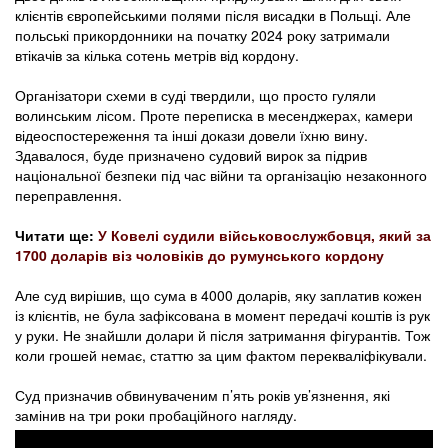
клієнтів європейськими полями після висадки в Польщі. Але
польські прикордонники на початку 2024 року затримали
втікачів за кілька сотень метрів від кордону.
Організатори схеми в суді твердили, що просто гуляли
волинським лісом. Проте переписка в месенджерах, камери
відеоспостереження та інші докази довели їхню вину.
Здавалося, буде призначено судовий вирок за підрив
національної безпеки під час війни та організацію незаконного
переправлення.
Читати ще:
У Ковелі судили військовослужбовця, який за
1700 доларів віз чоловіків до румунського кордону
Але суд вирішив, що сума в 4000 доларів, яку заплатив кожен
із клієнтів, не була зафіксована в момент передачі коштів із рук
у руки. Не знайшли долари й після затримання фігурантів. Тож
коли грошей немає, статтю за цим фактом перекваліфікували.
Суд призначив обвинуваченим п’ять років ув’язнення, які
замінив на три роки пробаційного нагляду.