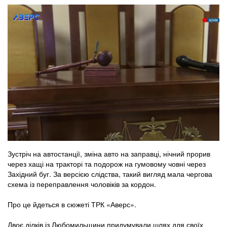
Зустріч на автостанції, зміна авто на заправці, нічний прорив
через хащі на тракторі та подорож на гумовому човні через
Західний буг. За версією слідства, такий вигляд мала чергова
схема із переправлення чоловіків за кордон.
Про це йдеться в сюжеті ТРК «Аверс».
Двоє ділків із Любомильщини придумували шлях для своїх