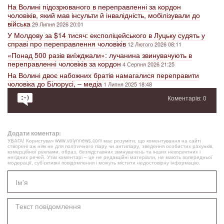
На Волині підозрюваного в переправленні за кордон
чоловіків, який мав інсульти й інвалідність, мобілізували до
війська
29 Липня 2026 20:01
У Молдову за $14 тисяч: експоліцейського в Луцьку судять у
справі про переправлення чоловіків
12 Лютого 2026 08:11
«Понад 500 разів виїжджали»: лучанина звинувачують в
переправленні чоловіків за кордон
4 Серпня 2026 21:25
На Волині двоє набожних братів намагалися переправити
чоловіка до Білорусі, – медіа
1 Липня 2025 18:48
Коментарів: 0
Додати коментар:
УВАГА! Користувач www.volynnews.com має розуміти, що коментування на сайті
створені аж ніяк не для політичного піару чи антипіару, зведення особистих рахунків,
комерційної реклами, образ, безпідставних звинувачень та інших некоректних і
негідних речей. Утім коментарі – це не редакційні матеріали, не мають попередньої
модерації, суб’єктивні повідомлення і можуть містити недостовірну інформацію.