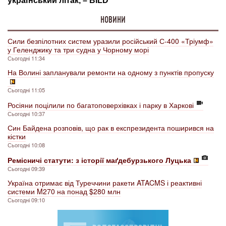
НОВИНИ
Сили безпілотних систем уразили російський С-400 «Тріумф»
у Геленджику та три судна у Чорному морі
Сьогодні 11:34
На Волині запланували ремонти на одному з пунктів пропуску
Сьогодні 11:05
Росіяни поцілили по багатоповерхівках і парку в Харкові
Сьогодні 10:37
Син Байдена розповів, що рак в експрезидента поширився на
кістки
Сьогодні 10:08
Ремісничі статути: з історії маґдебурзького Луцька
Сьогодні 09:39
Україна отримає від Туреччини ракети ATACMS і реактивні
системи M270 на понад $280 млн
Сьогодні 09:10