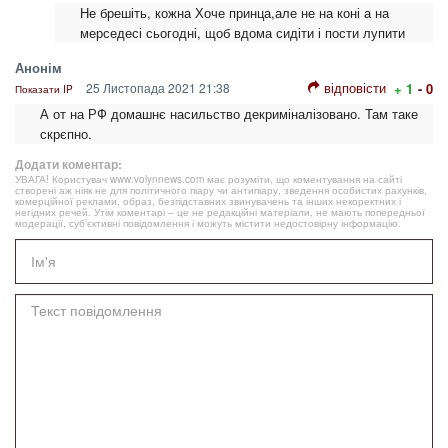
Не брешіть, кожна Хоче принца,але не на коні а на
мерседесі сьогодні, щоб вдома сидіти і пости лупити
Анонім
відповісти
25 Листопада 2021 21:38
+ 1
- 0
Показати IP
А от на РФ домашнє насильство декриміналізовано. Там таке
скрєпно.
Додати коментар:
УВАГА! Користувач www.volynnews.com має розуміти, що коментування на сайті
створені аж ніяк не для політичного піару чи антипіару, зведення особистих рахунків,
комерційної реклами, образ, безпідставних звинувачень та інших некоректних і
негідних речей. Утім коментарі – це не редакційні матеріали, не мають попередньої
модерації, суб’єктивні повідомлення і можуть містити недостовірну інформацію.