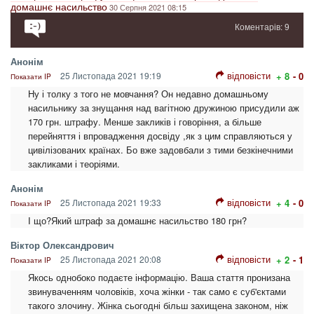
домашнє насильство
30 Серпня 2021 08:15
Коментарів: 9
Анонім
відповісти
25 Листопада 2021 19:19
+ 8
- 0
Показати IP
Ну і толку з того не мовчання? Он недавно домашньому
насильнику за знущання над вагітною дружиною присудили аж
170 грн. штрафу. Менше закликів і говоріння, а більше
перейняття і впровадження досвіду ,як з цим справляються у
цивілізованих країнах. Бо вже задовбали з тими безкінечними
закликами і теоріями.
Анонім
відповісти
25 Листопада 2021 19:33
+ 4
- 0
Показати IP
І що?Який штраф за домашнє насильство 180 грн?
Віктор Олександрович
відповісти
25 Листопада 2021 20:08
+ 2
- 1
Показати IP
Якось однобоко подаєте інформацію. Ваша стаття пронизана
звинуваченням чоловіків, хоча жінки - так само є суб'єктами
такого злочину. Жінка сьогодні більш захищена законом, ніж