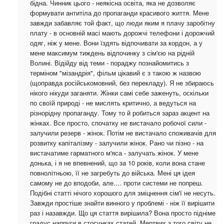
бідна. Чинник цього - неякісна освіта, яка не дозволяє
формувати антитіла до пропаганди красивого життя. Мене
завжди забавляє той факт, що люди яким я плачу заробітну
плату - в основній масі мають дорожчі телефони і дорожчий
одяг, ніж у мене. Вони їздять відпочивати за кордон, а у
мене максимум тиждень відпочинку з сім'єю на рідній
Волині. Відійду від теми - пораджу познайомитись з
терміном "мізандрія", фільм цікавий є з такою ж назвою
(щоправда російськомовний, без перекладу). Я не збираюсь
нікого нікуди заганяти. Жінки самі себе заженуть, оскільки
по своїй природі - не мислять критично, а ведуться на
різнорідну пропаганду. Тому то й робиться зараз акцент на
жінках. Все просто, спочатку не вистачало робочої сили -
залучили резерв - жінок. Потім не вистачало споживачів для
розвитку капіталізму - залучили жінок. Рано чи пізно - на
вистачатиме гарматного м'яса - залучать жінок. У мене
донька, і я не впевнений, що за 10 років, коли вона стане
повнолітньою, її не загребуть до війська. Мені ця ідея
самому не до вподоби, але.... проти системи не попреш.
Подібні статті нічого хорошого для зміцнення сім'ї не несуть.
Завжди простіше знайти винного у проблемі - ніж її вирішити
раз і назавжди. Що ця стаття вирішила? Вона просто підніме
градус напруги в стосунках статей. Мертвих з того світу не