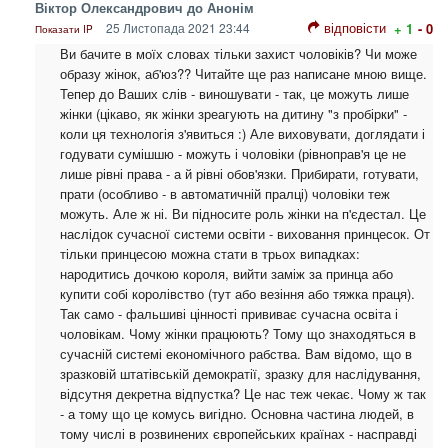
Віктор Олександрович до Анонім
відповісти
25 Листопада 2021 23:44
+ 1
- 0
Показати IP
Ви бачите в моїх словах тільки захист чоловіків? Чи може
образу жінок, аб'юз?? Читайте ще раз написане мною вище.
Тепер до Ваших слів - виношувати - так, це можуть лише
жінки (цікаво, як жінки зреагують на дитину "з пробірки" -
коли ця технологія з'явиться :) Але виховувати, доглядати і
годувати сумішшю - можуть і чоловіки (рівноправ'я це не
лише рівні права - а й рівні обов'язки. Прибирати, готувати,
прати (особливо - в автоматичній пралці) чоловіки теж
можуть. Але ж ні. Ви підносите роль жінки на п'єдестал. Це
наслідок сучасної системи освіти - виховання принцесок. От
тільки принцесою можна стати в трьох випадках:
народитись дочкою короля, вийти заміж за принца або
купити собі королівство (тут або везіння або тяжка праця).
Так само - фальшиві цінності прививає сучасна освіта і
чоловікам. Чому жінки працюють? Тому що знаходяться в
сучасній системі економічного рабства. Вам відомо, що в
зразковій штатівській демократії, зразку для наслідування,
відсутня декретна відпустка? Це нас теж чекає. Чому ж так
- а тому що це комусь вигідно. Основна частина людей, в
тому числі в розвинених європейських країнах - насправді