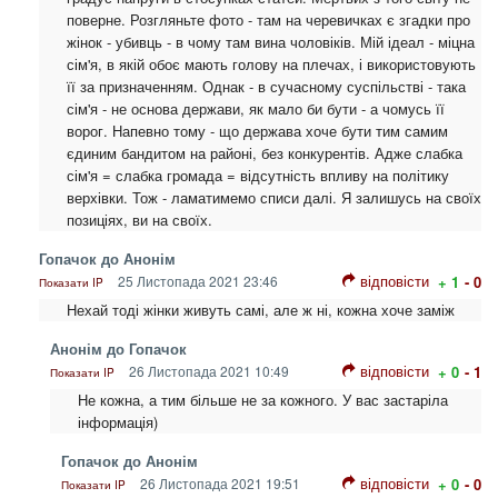
поверне. Розгляньте фото - там на черевичках є згадки про
жінок - убивць - в чому там вина чоловіків. Мій ідеал - міцна
сім'я, в якій обоє мають голову на плечах, і використовують
її за призначенням. Однак - в сучасному суспільстві - така
сім'я - не основа держави, як мало би бути - а чомусь її
ворог. Напевно тому - що держава хоче бути тим самим
єдиним бандитом на районі, без конкурентів. Адже слабка
сім'я = слабка громада = відсутність впливу на політику
верхівки. Тож - ламатимемо списи далі. Я залишусь на своїх
позиціях, ви на своїх.
Гопачок до Анонім
відповісти
25 Листопада 2021 23:46
+ 1
- 0
Показати IP
Нехай тоді жінки живуть самі, але ж ні, кожна хоче заміж
Анонім до Гопачок
відповісти
26 Листопада 2021 10:49
+ 0
- 1
Показати IP
Не кожна, а тим більше не за кожного. У вас застаріла
інформація)
Гопачок до Анонім
відповісти
26 Листопада 2021 19:51
+ 0
- 0
Показати IP