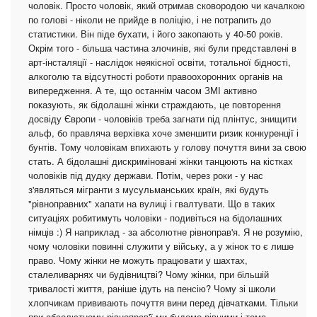
чоловік. Просто чоловік, який отримав сковородою чи качалкою
по голові - ніколи не прийде в поліцію, і не потрапить до
статистики. Він піде бухати, і його закопають у 40-50 років.
Окрім того - більша частина злочинів, які були представлені в
арт-інсталяції - наслідок неякісної освіти, тотальної бідності,
алкоголю та відсутності роботи правоохоронних органів на
випередження. А те, що останнім часом ЗМІ активно
показують, як бідолашні жінки страждають, це повторення
досвіду Європи - чоловіків треба загнати під плінтус, знищити
альф, бо правляча верхівка хоче зменшити ризик конкуренції і
бунтів. Тому чоловікам впихають у голову почуття вини за свою
стать. А бідолашні дискриміновані жінки танцюють на кістках
чоловіків під дудку держави. Потім, через роки - у нас
з'являться мігранти з мусульманських країн, які будуть
"рівноправних" хапати на вулиці і гвалтувати. Що в таких
ситуаціях робитимуть чоловіки - подивіться на бідолашних
німців :) Я наприклад - за абсолютне рівноправ'я. Я не розумію,
чому чоловіки повинні служити у війську, а у жінок то є лише
право. Чому жінки не можуть працювати у шахтах,
сталеливарнях чи будівництві? Чому жінки, при більшій
тривалості життя, раніше ідуть на пенсію? Чому зі школи
хлопчикам прививають почуття вини перед дівчатками. Тільки
при абсолютному рівноправ'ї ми будемо рівними і тема