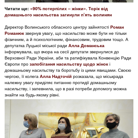
Читати ще:
«90% потерпілих – жінки». Торік від
домашнього насильства загинули п’ять волинян
Директор Волинського обласного центру зайнятості
Роман
Романюк
звернув увагу, що насильство може бути не тільки
фізичним, а й психологічним, фінансовим, трудовим тощо. А
депутатка Луцької міської ради
Алла Доманська
інформувала, що вчора на сесії депутати звернулися до
Верховної Ради України, аби та ратифікувала Конвенцію Ради
Європи про
запобігання насильству щодо жінок
і
домашньому насильству та боротьбу із цими явищами. Своєю
чергою, її колега
Алла Надточій
розказала, що міськрада
належну увагу приділяє питанню протидії домашньому
насильству, і запевнила, що в разі потреби допомогу можна
знайти на будь-якому рівні.