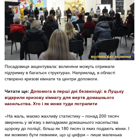
Посадовиця акцентувала: волиняни можуть отримати
підтримку в багатьох структурах. Наприклад, в області
створено кризові кімнати та центри допомоги.
Читати ще:
Допомога в перші дні безвиході: в Луцьку
відкрили кризову кімнату для жертв домашнього
насильства. Хто і як може туди потрапити
«На жаль, маємо жахливу статистику – понад 200 тисяч
звернень у зв’язку з випадками домашнього насильства
щороку до поліції, більш як 180 тисяч із яких подають жінки. І
ми можемо бути певними, що ці цифри – лише маленька