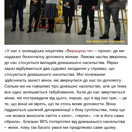
«У нас є громадська ініціатива «
Вирішуєш ти
» – проєкт, де ми
надаємо безоплатну допомогу жінкам. Левова частка звернень
до нас стосується випадків домашнього насильства. Якраз
зараз відбуваються два судових засідання у справах, що
стосуються домашнього насильства. Мої колежанки
здійснюють захист жінок, які звернулися до нас по допомогу.
Скільки ми не говоримо про домашнє насильство, але ця тема
все одно залишається табуйованою. Коли до нас звертаються
жінки, які постраждали від цього, перше, що я від них чую, – це
те, що вони не вірять, що їм хтось може допомогти. Вони
піддаються шаленій дискримінації з боку суспільства, тому що
«не можна виносити сміття з хати», «терпи», «ти ж його сама
обрала». Близько 90% потерпілих від домашнього насильства
– жінки, тому так багато уваги ми приділяємо саме цьому