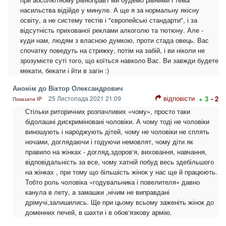
насильства відійде у минуле. А ще я за нормальну якісну
освіту, а не систему тестів і "європейські стандарти", і за
відсутність прихованої реклами алкоголю та тютюну. Але -
куди нам, людям з власною думкою, проти стада овець. Вас
спочатку поведуть на стрижку, потім на забій, і ви ніколи не
зрозумієте суті того, що коїться навколо Вас. Ви завжди будете
мекати, бекати і йти в загін :)
Анонім до Віктор Олександрович
відповісти
25 Листопада 2021 21:09
+ 3
- 2
Показати IP
Стільки риторичних розпачливих «чому», просто таки
бідолашні дискриміновані чоловіки. А чому тоді не чоловіки
виношують і народжують дітей, чому не чоловіки не сплять
ночами, доглядаючи і годуючи немовлят, чому діти як
правило на жінках - догляд,здоров‘я, виховання, навчання,
відповідальність за все, чому хатній побуд весь здебільшого
на жінках , при тому що більшість жінок у нас ще й працюють.
Тобто роль чоловіка «годувальника і повелителя» давно
канула в лету, а замашки ,нічим не виправдані
дрімучі,залишились. Ще при цьому всьому заженіть жінок до
доменних печей, в шахти і в обов‘язкову армію.