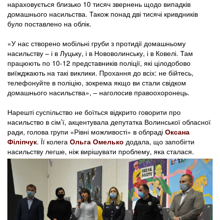
нараховується близько 10 тисяч звернень щодо випадків
домашнього насильства. Також понад дві тисячі кривдників
було поставлено на облік.
«У нас створено мобільні груби з протидії домашньому
насильству – і в Луцьку, і в Нововолинську, і в Ковелі. Там
працюють по 10-12 представників поліції, які цілодобово
виїжджають на такі виклики. Прохання до всіх: не бійтесь,
телефонуйте в поліцію, зокрема якщо ви стали свідком
домашнього насильства», – наголосив правоохоронець.
Нарешті суспільство не боїться відкрито говорити про
насильство в сім’ї, акцентувала депутатка Волинської обласної
ради, голова групи «Рівні можливості» в облраді
Оксана
Філіпчук
. Її колега
Ольга Омелько
додала, що запобігти
насильству легше, ніж вирішувати проблему, яка сталася.