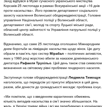
Захід відбувся в Музеї сучасного українського мистецтва
Корсаків 25 листопада в рамках Всеукраїнської акції «16 днів
проти насильства». Його провели департамент соціального
захисту населення Волинської облдержадміністрації, Головне
управління Національної поліції у Волинській області,
департамент сім’ї, молоді та спорту Луцької міської ради,
обласний центр зайнятості та Управління патрульної поліції у
Волинській області.
Відзначимо, що саме 25 листопада оголошено Міжнародним
днем боротьби за ліквідацію насильства щодо жінок. Цю дату
обрали в пам’ять про сестер
Мірабал
– політичних активісток,
яких у 1960 році жорстоко вбили за наказом домініканського
диктатора
Рафаеля Трухільо
. Цей день також став символом
визначення на світовому рівні проблеми гендерного насилля.
Заступниця голови облдержадміністрації
Людмила Тимощук
наголосила, що передусім усі присутні зібралися в цей день
разом, аби донести до громадськості меседж: проблема існує.
«Ми помітили, що з введенням карантинних обмежень
кількість випадків насильства в сім’ї значно збільшилася. На
жаль, в Україні триває війна і всі ми перебуваємо в хронічному