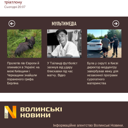
тріатлону
Сьогодні 20:07
МУЛЬТИМЕДІА
Пролетів пів Європи й
У Таїланді футболіст
Була у скруті: в Києві
опинився в Україні: на
загинув від удару
директор медцентру
межі Київщини і
блискавки під час
завербував жінку для
в
Черкащини знайшли
матчу. Відео
незаконної програми
пораненого грифа
сурогатного
Берліна
материнства
Інформаційне агентство Волинські Новини.