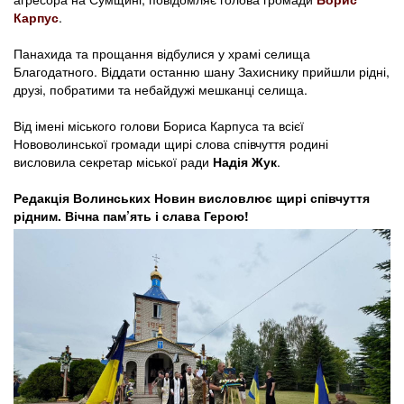
Карпус
.
Панахида та прощання відбулися у храмі селища
Благодатного. Віддати останню шану Захиснику прийшли рідні,
друзі, побратими та небайдужі мешканці селища.
Від імені міського голови Бориса Карпуса та всієї
Нововолинської громади щирі слова співчуття родині
висловила секретар міської ради
Надія Жук
.
Редакція Волинських Новин висловлює щирі співчуття
рідним. Вічна пам’ять і слава Герою!