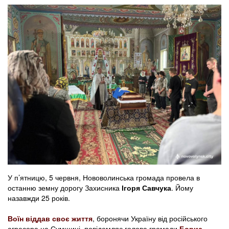
У п’ятницю, 5 червня, Нововолинська громада провела в
останню земну дорогу Захисника
Ігоря Савчука
. Йому
назавжди 25 років.
Воїн віддав своє життя
, боронячи Україну від російського
агресора на Сумщині, повідомляє голова громади
Борис