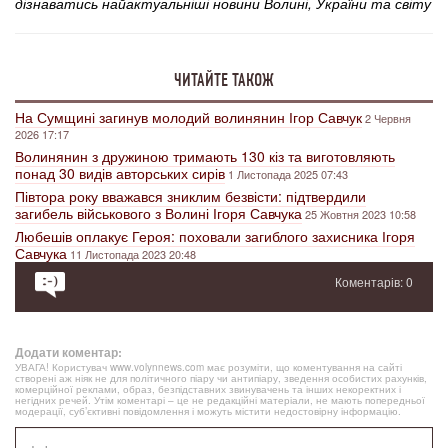
дізнаватись найактуальніші новини Волині, України та світу
ЧИТАЙТЕ ТАКОЖ
На Сумщині загинув молодий волинянин Ігор Савчук
2 Червня
2026 17:17
Волинянин з дружиною тримають 130 кіз та виготовляють
понад 30 видів авторських сирів
1 Листопада 2025 07:43
Півтора року вважався зниклим безвісти: підтвердили
загибель військового з Волині Ігоря Савчука
25 Жовтня 2023 10:58
Любешів оплакує Героя: поховали загиблого захисника Ігоря
Савчука
11 Листопада 2023 20:48
Коментарів: 0
Додати коментар:
УВАГА! Користувач www.volynnews.com має розуміти, що коментування на сайті
створені аж ніяк не для політичного піару чи антипіару, зведення особистих рахунків,
комерційної реклами, образ, безпідставних звинувачень та інших некоректних і
негідних речей. Утім коментарі – це не редакційні матеріали, не мають попередньої
модерації, суб’єктивні повідомлення і можуть містити недостовірну інформацію.