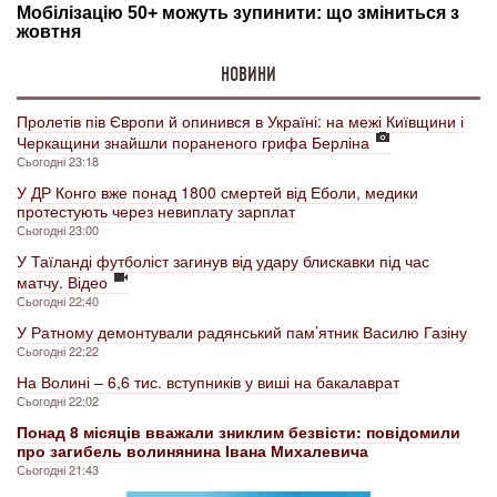
НОВИНИ
Пролетів пів Європи й опинився в Україні: на межі Київщини і
Черкащини знайшли пораненого грифа Берліна
Сьогодні 23:18
У ДР Конго вже понад 1800 смертей від Еболи, медики
протестують через невиплату зарплат
Сьогодні 23:00
У Таїланді футболіст загинув від удару блискавки під час
матчу. Відео
Сьогодні 22:40
У Ратному демонтували радянський пам’ятник Василю Газіну
Сьогодні 22:22
На Волині – 6,6 тис. вступників у виші на бакалаврат
Сьогодні 22:02
Понад 8 місяців вважали зниклим безвісти: повідомили
про загибель волинянина Івана Михалевича
Сьогодні 21:43