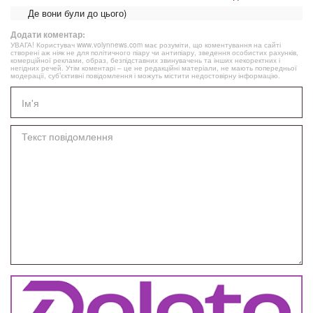
Де вони були до цього)
Додати коментар:
УВАГА! Користувач www.volynnews.com має розуміти, що коментування на сайті
створені аж ніяк не для політичного піару чи антипіару, зведення особистих рахунків,
комерційної реклами, образ, безпідставних звинувачень та інших некоректних і
негідних речей. Утім коментарі – це не редакційні матеріали, не мають попередньої
модерації, суб’єктивні повідомлення і можуть містити недостовірну інформацію.