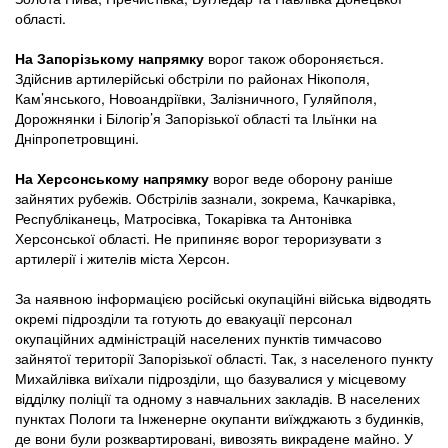
області.
На Запорізькому напрямку
ворог також обороняється.
Здійснив артилерійські обстріли по районах Нікополя,
Кам’янського, Новоандріївки, Залізничного, Гуляйполя,
Дорожнянки і Білогір’я Запорізької області та Ільїнки на
Дніпропетровщині.
На Херсонському напрямку
ворог веде оборону раніше
зайнятих рубежів. Обстрілів зазнали, зокрема, Качкарівка,
Республіканець, Матросівка, Токарівка та Антонівка
Херсонської області. Не припиняє ворог тероризувати з
артилерії і жителів міста Херсон.
За наявною інформацією російські окупаційні війська відводять
окремі підрозділи та готують до евакуації персонал
окупаційних адміністрацій населених пунктів тимчасово
зайнятої території Запорізької області. Так, з населеного пункту
Михайлівка виїхали підрозділи, що базувалися у місцевому
відділку поліції та одному з навчальних закладів. В населених
пунктах Пологи та Інженерне окупанти виїжджають з будинків,
де вони були розквартировані, вивозять викрадене майно. У