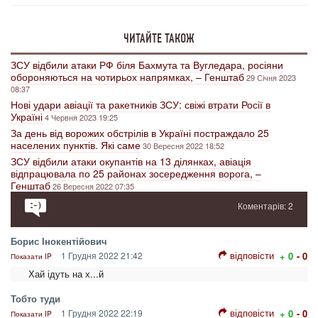
ЧИТАЙТЕ ТАКОЖ
ЗСУ відбили атаки РФ біля Бахмута та Вугледара, росіяни
обороняються на чотирьох напрямках, – Генштаб
29 Січня 2023
08:37
Нові удари авіації та ракетників ЗСУ: свіжі втрати Росії в
Україні
4 Червня 2023 19:25
За день від ворожих обстрілів в Україні постраждало 25
населених пунктів. Які саме
30 Вересня 2022 18:52
ЗСУ відбили атаки окупантів на 13 ділянках, авіація
відпрацювала по 25 районах зосередження ворога, –
Генштаб
26 Вересня 2022 07:35
Коментарів: 2
Борис Інокентійович
відповісти
1 Грудня 2022 21:42
+ 0
- 0
Показати IP
Хай ідуть на х...й
Тобто туди
відповісти
1 Грудня 2022 22:19
+ 0
- 0
Показати IP