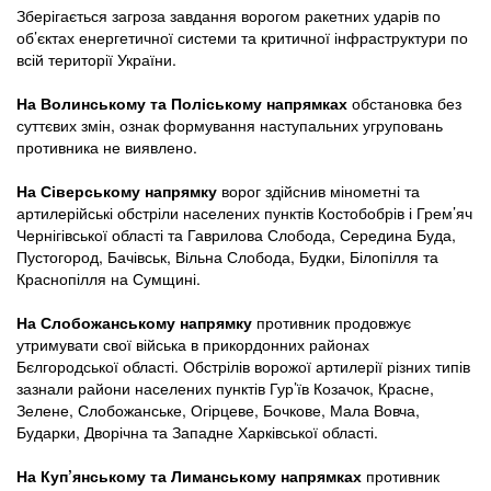
Зберігається загроза завдання ворогом ракетних ударів по
об’єктах енергетичної системи та критичної інфраструктури по
всій території України.
На Волинському та Поліському напрямках
обстановка без
суттєвих змін, ознак формування наступальних угруповань
противника не виявлено.
На Сіверському напрямку
ворог здійснив мінометні та
артилерійські обстріли населених пунктів Костобобрів і Грем’яч
Чернігівської області та Гаврилова Слобода, Середина Буда,
Пустогород, Бачівськ, Вільна Слобода, Будки, Білопілля та
Краснопілля на Сумщині.
На Слобожанському напрямку
противник продовжує
утримувати свої війська в прикордонних районах
Бєлгородської області. Обстрілів ворожої артилерії різних типів
зазнали райони населених пунктів Гур’їв Козачок, Красне,
Зелене, Слобожанське, Огірцеве, Бочкове, Мала Вовча,
Бударки, Дворічна та Западне Харківської області.
На Куп’янському та Лиманському напрямках
противник