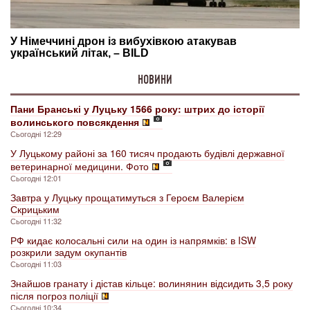
НОВИНИ
Пани Бранські у Луцьку 1566 року: штрих до історії
волинського повсякдення
Сьогодні 12:29
У Луцькому районі за 160 тисяч продають будівлі державної
ветеринарної медицини. Фото
Сьогодні 12:01
Завтра у Луцьку прощатимуться з Героєм Валерієм
Скрицьким
Сьогодні 11:32
РФ кидає колосальні сили на один із напрямків: в ISW
розкрили задум окупантів
Сьогодні 11:03
Знайшов гранату і дістав кільце: волинянин відсидить 3,5 року
після погроз поліції
Сьогодні 10:34