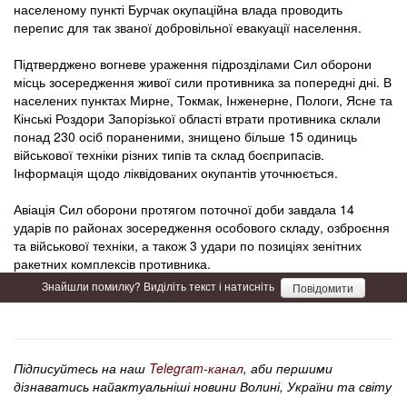
населеному пункті Бурчак окупаційна влада проводить
перепис для так званої добровільної евакуації населення.
Підтверджено вогневе ураження підрозділами Сил оборони
місць зосередження живої сили противника за попередні дні. В
населених пунктах Мирне, Токмак, Інженерне, Пологи, Ясне та
Кінські Роздори Запорізької області втрати противника склали
понад 230 осіб пораненими, знищено більше 15 одиниць
військової техніки різних типів та склад боєприпасів.
Інформація щодо ліквідованих окупантів уточнюється.
Авіація Сил оборони протягом поточної доби завдала 14
ударів по районах зосередження особового складу, озброєння
та військової техніки, а також 3 удари по позиціях зенітних
ракетних комплексів противника.
Знайшли помилку? Виділіть текст і натисніть
Повідомити
Підписуйтесь на наш
Telegram-канал
, аби першими
дізнаватись найактуальніші новини Волині, України та світу