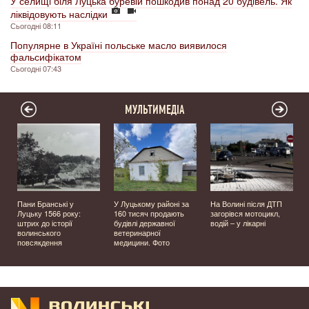
У селищі біля Луцька буревій пошкодив понад 20 будівель. Як
ліквідовують наслідки
Сьогодні 08:11
Популярне в Україні польське масло виявилося
фальсифікатом
Сьогодні 07:43
МУЛЬТИМЕДІА
Пани Бранські у
У Луцькому районі за
На Волині після ДТП
Луцьку 1566 року:
160 тисяч продають
загорівся мотоцикл,
штрих до історії
будівлі державної
водій – у лікарні
волинського
ветеринарної
повсякдення
медицини. Фото