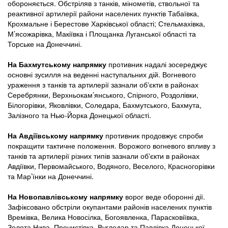
обороняється. Обстріляв з танків, мінометів, ствольної та
реактивної артилерії райони населених пунктів Табаївка,
Крохмальне і Берестове Харківської області; Стельмахівка,
М’ясожарівка, Макіївка і Площанка Луганської області та
Торське на Донеччині.
На Бахмутському напрямку
противник надалі зосереджує
основні зусилля на веденні наступальних дій. Вогневого
ураження з танків та артилерії зазнали обʼєкти в районах
Серебрянки, Верхньокам’янського, Спірного, Роздолівки,
Білогорівки, Яковлівки, Соледара, Бахмутського, Бахмута,
Залізного та Нью-Йорка Донецької області.
На Авдіївському напрямку
противник продовжує спроби
покращити тактичне положення. Ворожого вогневого впливу з
танків та артилерії різних типів зазнали обʼєкти в районах
Авдіївки, Первомайського, Водяного, Веселого, Красногорівки
та Мар’їнки на Донеччині.
На Новопавлівському напрямку
ворог веде оборонні дії.
Зафіксовано обстріли окупантами районів населених пунктів
Времівка, Велика Новосілка, Богоявленка, Парасковіївка,
Золота Нива, Пречистівка, Вугледар та Павлівка Донецької