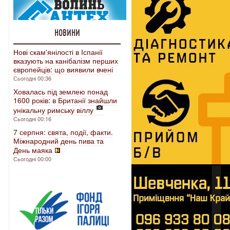
НОВИНИ
Нові скам'янілості в Іспанії
вказують на канібалізм перших
європейців: що виявили вчені
Сьогодні 00:36
Ховалась під землею понад
1600 років: в Британії знайшли
унікальну римську віллу
Сьогодні 00:16
7 серпня: свята, події, факти.
Міжнародний день пива та
День маяка
Сьогодні 00:00