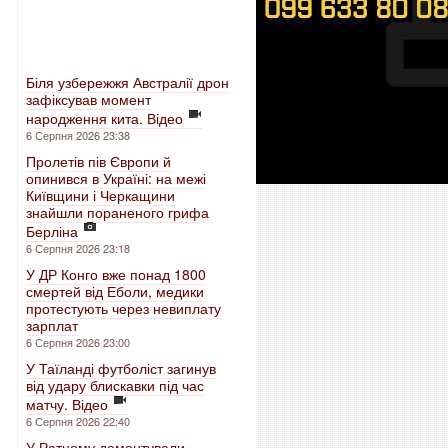
Біля узбережжя Австралії дрон
зафіксував момент
народження кита. Відео
6 Серпня 2026 23:38
Пролетів пів Європи й
опинився в Україні: на межі
Київщини і Черкащини
знайшли пораненого грифа
Берліна
6 Серпня 2026 23:18
У ДР Конго вже понад 1800
смертей від Еболи, медики
протестують через невиплату
зарплат
6 Серпня 2026 23:00
У Таїланді футболіст загинув
від удару блискавки під час
матчу. Відео
6 Серпня 2026 22:40
У Ратному демонтували