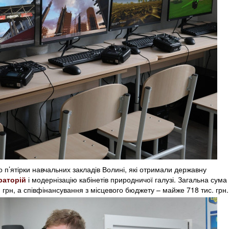
о п’ятірки навчальних закладів Волині, які отримали державну
раторій
і модернізацію кабінетів природничої галузі. Загальна сума
грн, а співфінансування з місцевого бюджету – майже 718 тис. грн.