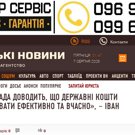
RSS
Контакти
П'ЯТНИЦЯ
01:47
7 СЕРПНЯ 2026
СОЦІУМ
КУЛЬТУРА
АВТО
СПОРТ
ТАБЛОЇД
ПРОЕКТИ ВН
АКЦЕНТИ
Т
ЛОГИ
ДОСЬЄ
АНОНСИ
ПОПУЛЯРНЕ
ЗАПИТАЙ ЮРИСТА
МАДА ДОВОДИТЬ, ЩО ДЕРЖАВНІ КОШТИ
АТИ ЕФЕКТИВНО ТА ВЧАСНО», – ІВАН
арів:
0
0