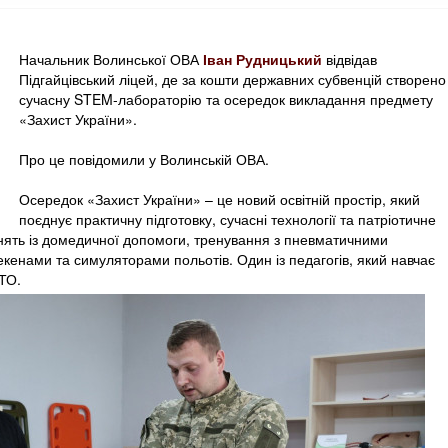
Начальник Волинської ОВА
Іван Рудницький
відвідав
Підгайцівський ліцей, де за кошти державних субвенцій створено
сучасну STEM-лабораторію та осередок викладання предмету
«Захист України».
Про це повідомили у Волинській ОВА.
Осередок «Захист України» – це новий освітній простір, який
поєднує практичну підготовку, сучасні технології та патріотичне
анять із домедичної допомоги, тренування з пневматичними
екенами та симуляторами польотів. Один із педагогів, який навчає
АТО.