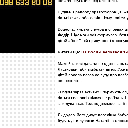
почала лікуватися від алкоголю.
Судячи з рапорту правоохоронців, жі
батьківських обов’язків. Чому такі с
Водночас луцька служба в справах діт
Федір Шульган
поінформував: батьк
дітей або в їхній присутності з’ясову
Читати ще:
На Волині неповнолітн
Мамі й татові давали не один шанс с
Луцькради, аби відібрати дітей. Уже 
дітей подала позов до суду про позба
неповнолітніх.
«Родичі зараз активно штурмують сл
батьки висновків ніяких не роблять.
закодувалася. Тож подивимося за її 
Як додав, його дивує поведінка бабус
будуть діти лучанки Наталії – залежи