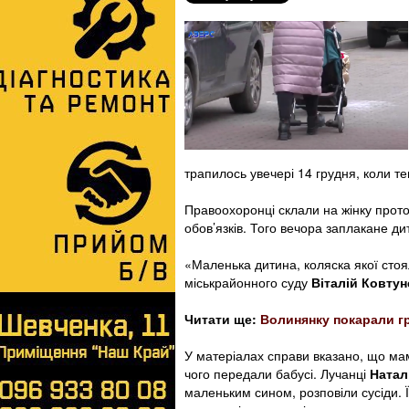
трапилось увечері 14 грудня, коли т
Правоохоронці склали на жінку прото
обов’язків. Того вечора заплакане ди
«Маленька дитина, коляска якої стоя
міськрайонного суду
Віталій Ковтун
Читати ще:
Волинянку покарали гр
У матеріалах справи вказано, що мам
чого передали бабусі. Лучанці
Наталі
маленьким сином, розповіли сусіди. 