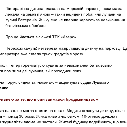
Півторарічна дитина плакала на морозній парковці, поки мама
лежала на землі п’яною – такий інцидент побачили лучани на
вулиці Ветеранів. Жінку вже не вперше карають за невиконання
батьківських обов’язків.
Про це йдеться в сюжеті ТРК «Аверс».
Перехожі кажуть: нетвереза матір лишила дитину на парковці. Ц
емпература вже сягала трьох градусів морозу.
кол. Тепер горе-матусю судять за невиконання батьківських
тя помітили дві лучанки, які проходили повз.
ла поруч, сиділа заплакана», – акцентував суддя Луцького
енко
.
ивнею за те, що її син займався бродяжництвом
а навіть не могла стояти на ногах. Медики оглянули дитину, після
ї
– понад 30 років. Жінка живе з чоловіком, 10-річною дочкою і
Її журналісти вдома не застали. Жителі будинку подейкують, що вон