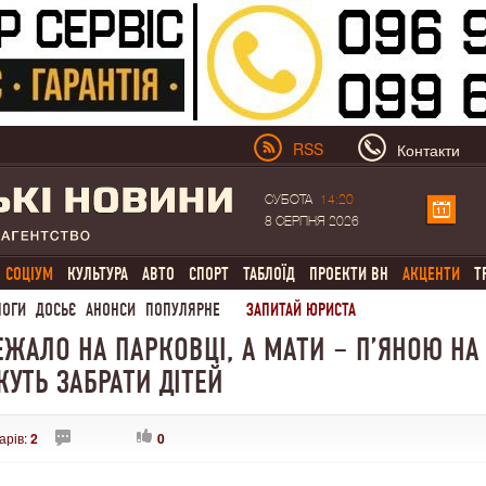
RSS
Контакти
СУБОТА
14:20
8 СЕРПНЯ 2026
СОЦІУМ
КУЛЬТУРА
АВТО
СПОРТ
ТАБЛОЇД
ПРОЕКТИ ВН
АКЦЕНТИ
Т
ЛОГИ
ДОСЬЄ
АНОНСИ
ПОПУЛЯРНЕ
ЗАПИТАЙ ЮРИСТА
ЕЖАЛО НА ПАРКОВЦІ, А МАТИ – П’ЯНОЮ НА
ЖУТЬ ЗАБРАТИ ДІТЕЙ
арів:
2
0