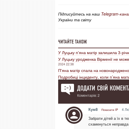
Підписуйтесь на наш
Telegram-кана
України та світу
ЧИТАЙТЕ ТАКОЖ
У Луцьку п'яна матір залишила 3-річн
У Луцьку уродженка Вірменії не може
2024 22:38
П'яна матір спала на новонароджен
Подробиці інциденту, коли п’яна ма
ДОДАТИ СВІЙ КОМЕНТ
Коментарів: 2
Кум8
4 Лю
Показати IP
Забрати дітей а їх в 
схаменуться неправда