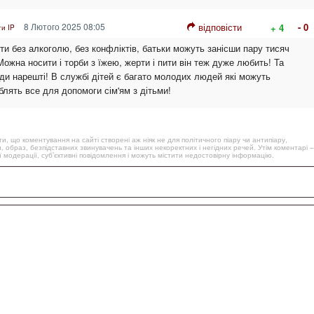
8 Лютого 2025 08:05
відповісти
- 0
+ 4
и IP
и без алкоголю, без конфліктів, батьки можуть занісши пару тисяч
Можна носити і торби з їжею, жерти і пити він теж дуже любить! Та
ади нарешті! В службі дітей є багато молодих людей які можуть
блять все для допомоги сім'ям з дітьми!
, що коментування на сайті створені аж ніяк не для політичного піару чи антипіару,
, образ, безпідставних звинувачень та інших некоректних і негідних речей. Утім коментарі –
 модерації, суб’єктивні повідомлення і можуть містити недостовірну інформацію.