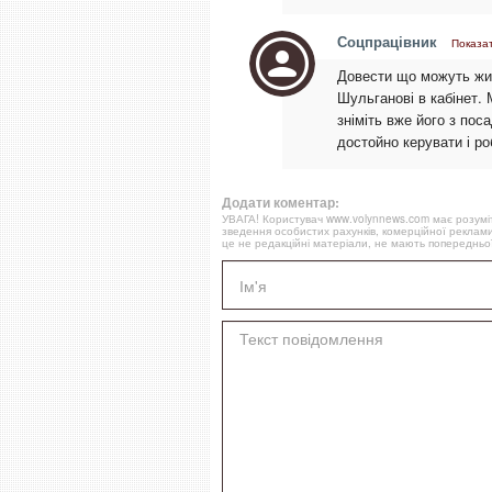
Соцпрацівник
Показат
Довести що можуть жит
Шульганові в кабінет. 
зніміть вже його з пос
достойно керувати і ро
Додати коментар:
УВАГА! Користувач www.volynnews.com має розуміти
зведення особистих рахунків, комерційної реклами
це не редакційні матеріали, не мають попередньої