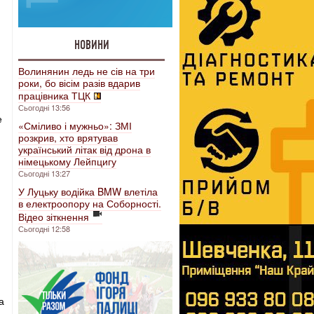
НОВИНИ
Волинянин ледь не сів на три
роки, бо вісім разів вдарив
працівника ТЦК
Сьогодні 13:56
е
«Сміливо і мужньо»: ЗМІ
розкрив, хто врятував
український літак від дрона в
німецькому Лейпцигу
Сьогодні 13:27
У Луцьку водійка BMW влетіла
в електроопору на Соборності.
Відео зіткнення
Сьогодні 12:58
а