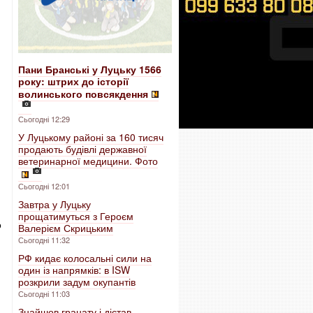
Пани Бранські у Луцьку 1566
року: штрих до історії
волинського повсякдення
Сьогодні 12:29
У Луцькому районі за 160 тисяч
продають будівлі державної
ветеринарної медицини. Фото
Сьогодні 12:01
Завтра у Луцьку
прощатимуться з Героєм
о
Валерієм Скрицьким
Сьогодні 11:32
РФ кидає колосальні сили на
один із напрямків: в ISW
розкрили задум окупантів
Сьогодні 11:03
Знайшов гранату і дістав