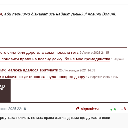
л
, аби першими дізнаватись найактуальніші новини Волині,
ого сина біля дороги, а сама поїхала геть
9 Лютого 2026 21:15
 поновити право на власну дочку, бо не має громадянства
1 Червня
ому: малюка вдалося врятувати
20 Листопада 2021 14:33
ти з місячною дитиною заснула посеред двору
17 Березня 2016 17:47
АР
того 2025 22:18
відповісти
- 8
+ 4
тюрму така нечисть не має права жити з дітьми що думаєте вони