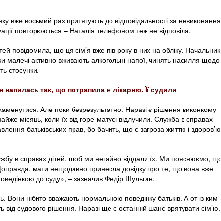
нку вже восьмий раз притягують до відповідальності за невиконання
итуації повторюються – Наталія телефоном теж не відповіла.
ей повідомила, що ця сім’я вже пів року в них на обліку. Начальник
и малечі активно вживають алкогольні напої, чинять насилля щодо
ють стосунки.
я напилась так, що потрапила в лікарню. Її судили
хаменутися. Але поки безрезультатно. Наразі є рішення виконкому
майже місяць, коли їх від горе-матусі відлучили. Служба в справах
влення батьківських прав, бо бачить, що є загроза життю і здоров’ю
ужбу в справах дітей, щоб ми негайно віддали їх. Ми пояснюємо, щ
 Щоправда, мати нещодавно принесла довідку про те, що вона вже
поведінкою до суду», – зазначив Федір Шульган.
ь. Вони нібито вважають нормальною поведінку батьків. А от із ким
ть від судового рішення. Наразі ще є останній шанс врятувати сім’ю.