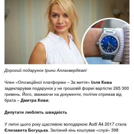
Дорогий подарунок Ірини Аллахвердієвої
Член «Опозиційної платформи – За життя»
Ілля Кива
задекларував подарунок у не грошовій формі вартістю 265 300
гривень. Його, зважаючи на документи, політик отримав від
брата –
Дмитра Киви
.
Депутати люблять швидкість
У липні цього року щасливою володаркою Audi A4 2017 стала
Єлизавета Богуцька
. Залізний кінь коштував «слузі» 398