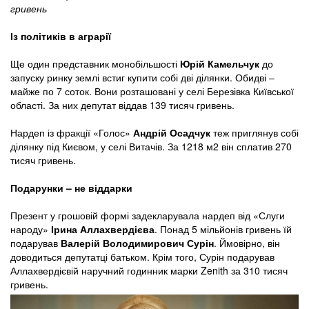
гривень
Із політиків в аграрії
Ще один представник монобільшості
Юрій Камельчук
до
запуску ринку землі встиг купити собі дві ділянки. Обидві –
майже по 7 соток. Вони розташовані у селі Березівка Київської
області. За них депутат віддав 139 тисяч гривень.
Нардеп із фракції «Голос»
Андрій Осадчук
теж приглянув собі
ділянку під Києвом, у селі Витачів. За 1218 м2 він сплатив 270
тисяч гривень.
Подарунки – не віддарки
Презент у грошовій формі задекларувала нардеп від «Слуги
народу»
Ірина Аллахвердієва
. Понад 5 мільйонів гривень їй
подарував
Валерій Володимирович Сурін
. Ймовірно, він
доводиться депутатці батьком. Крім того, Сурін подарував
Аллахвердієвій наручний годинник марки Zenith за 310 тисяч
гривень.