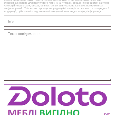
створені аж ніяк не для політичного піару чи антипіару, зведення особистих рахунків,
комерційної реклами, образ, безпідставних звинувачень та інших некоректних і
негідних речей. Утім коментарі – це не редакційні матеріали, не мають попередньої
модерації, суб’єктивні повідомлення і можуть містити недостовірну інформацію.