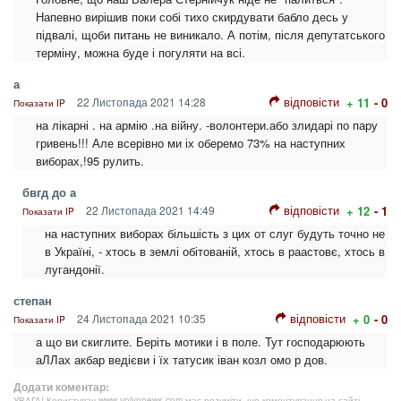
Напевно вирішив поки собі тихо скирдувати бабло десь у
підвалі, щоби питань не виникало. А потім, після депутатського
терміну, можна буде і погуляти на всі.
а
відповісти
22 Листопада 2021 14:28
+ 11
- 0
Показати IP
на лікарні . на армію .на війну. -волонтери.або злидарі по пару
гривень!!! Але всерівно ми іх оберемо 73% на наступних
виборах,!95 рулить.
бвгд до а
відповісти
22 Листопада 2021 14:49
+ 12
- 1
Показати IP
на наступних виборах більшість з цих от слуг будуть точно не
в Україні, - хтось в землі обітованій, хтось в раастовє, хтось в
лугандонії.
степан
відповісти
24 Листопада 2021 10:35
+ 0
- 0
Показати IP
а що ви скиглите. Беріть мотики і в поле. Тут господарюють
аЛЛах акбар ведієви і їх татусик іван козл омо р дов.
Додати коментар:
УВАГА! Користувач www.volynnews.com має розуміти, що коментування на сайті