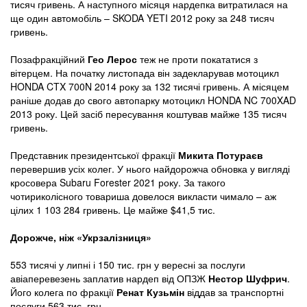
тисяч гривень. А наступного місяця нардепка витратилася на
ще один автомобіль – SKODA YETI 2012 року за 248 тисяч
гривень.
Позафракційний
Гео Лерос
теж не проти покататися з
вітерцем. На початку листопада він задекларував мотоцикл
HONDA CTX 700N 2014 року за 132 тисячі гривень. А місяцем
раніше додав до свого автопарку мотоцикл HONDA NC 700XAD
2013 року. Цей засіб пересування коштував майже 135 тисяч
гривень.
Представник президентської фракції
Микита Потураєв
перевершив усіх колег. У нього найдорожча обновка у вигляді
кросовера Subaru Forester 2021 року. За такого
чотириколісного товариша довелося викласти чимало – аж
цілих 1 103 284 гривень. Це майже $41,5 тис.
Дорожче, ніж «Укрзалізниця»
553 тисячі у липні і 150 тис. грн у вересні за послуги
авіаперевезень заплатив нардеп від ОПЗЖ
Нестор Шуфрич
.
Його колега по фракції
Ренат Кузьмін
віддав за транспортні
послуги 563 тис. грн.