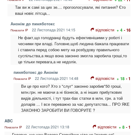
Так ви ж самі за цих зе.... прогоолосували, які питання? Єто
ваші новіє літсца...
Анонім до пиняботокс
відповісти
22 Листопада 2021 14:15
+ 4
- 16
Показати IP
Не факт,що голодранці будуть ефективнішими у роботі і
чесними при владі. Головне,щоб людина бажала працювати
і ставила перед собою мету на розбудову правильного
суспільства,а якщо вона законно змогла заробила гроші,то
це тільки перевага,а не недолік.
пиняботокс до Анонім
відповісти
22 Листопада 2021 14:48
+ 18
- 1
Показати IP
Ви це про кого? Хто з "слуг" законно заробив"50 гроші,
млн.грн. не маючи а ні бізнесів, а ні інших прибуткових
видів діяльності, і тут трах-бах статки в млн. грн. а той
доларів ... І все переважно за час депутатства... ПРО ЯКЕ
ЗАКОННО ЗАРОБИТИ ВИ ГОВОРИТЕ ?
ABC
відповісти
22 Листопада 2021 13:18
+ 8
- 1
Показати IP
Головне, що наш Валера Стернійчук ніде не "палиться".