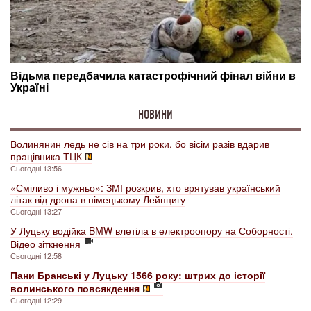
НОВИНИ
Волинянин ледь не сів на три роки, бо вісім разів вдарив
працівника ТЦК
Сьогодні 13:56
«Сміливо і мужньо»: ЗМІ розкрив, хто врятував український
літак від дрона в німецькому Лейпцигу
Сьогодні 13:27
У Луцьку водійка BMW влетіла в електроопору на Соборності.
Відео зіткнення
Сьогодні 12:58
Пани Бранські у Луцьку 1566 року: штрих до історії
волинського повсякдення
Сьогодні 12:29