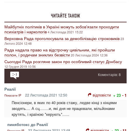
ЧИТАЙТЕ ТАКОЖ
Майбутніх політиків в Україні можуть зобов'язати проходити
психіатрів і наркологів
4 Листопада 2021 15:22
Верховна Рада проголосувала за демобілізацію строковиків
23
Лютого 2024 12:48
Рада надала право на відстрочку цивільним, які пройшли
полон, і родичам зниклих безвісти
20 Листопада 2024 12:36
Сьогодні Рада розгляне закон про особливий статус Донбасу
12 Грудня 2019 10:56
Коментарів: 8
Реалії
відповісти
22 Листопада 2021 12:50
+ 23
- 1
Показати IP
Пенсіонери, в яких по 40 років стажу, ледве кінці з кінцями
зводять.... А сц........и, які дня не працювали, мільйонами
крутять, і країною *керують*......
пиняботокс до Реалії
відповісти
22 Листопада 2021 13:48
+ 22
- 11
Показати IP