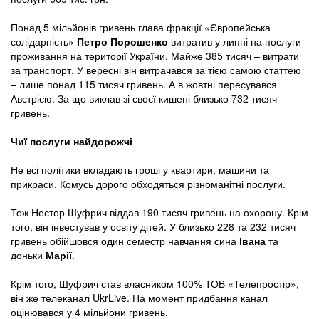
Понад 5 мільйонів гривень глава фракції «Європейська
солідарність»
Петро Порошенко
витратив у липні на послуги
проживання на території України. Майже 385 тисяч – витрати
за транспорт. У вересні він витрачався за тією самою статтею
– лише понад 115 тисяч гривень. А в жовтні пересувався
Австрією. За що виклав зі своєї кишені близько 732 тисяч
гривень.
Чиї послуги найдорожчі
Не всі політики вкладають гроші у квартири, машини та
прикраси. Комусь дорого обходяться різноманітні послуги.
Тож Нестор Шуфрич віддав 190 тисяч гривень на охорону. Крім
того, він інвестував у освіту дітей. У близько 228 та 232 тисяч
гривень обійшовся один семестр навчання сина
Івана
та
доньки
Марії
.
Крім того, Шуфрич став власником 100% ТОВ «Телепростір»,
він же телеканал UkrLive. На момент придбання канал
оцінювався у 4 мільйони гривень.