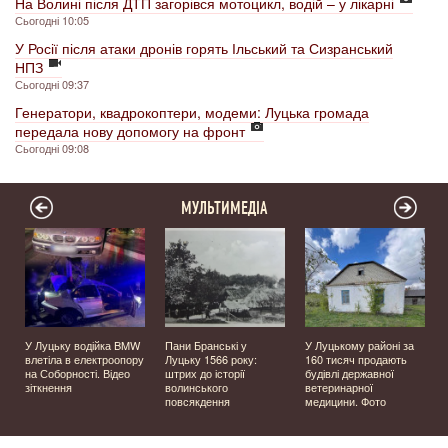
На Волині після ДТП загорівся мотоцикл, водій – у лікарні
Сьогодні 10:05
У Росії після атаки дронів горять Ільський та Сизранський
НПЗ
Сьогодні 09:37
Генератори, квадрокоптери, модеми: Луцька громада
передала нову допомогу на фронт
Сьогодні 09:08
МУЛЬТИМЕДІА
У Луцьку водійка BMW
Пани Бранські у
У Луцькому районі за
влетіла в електроопору
Луцьку 1566 року:
160 тисяч продають
на Соборності. Відео
штрих до історії
будівлі державної
зіткнення
волинського
ветеринарної
повсякдення
медицини. Фото