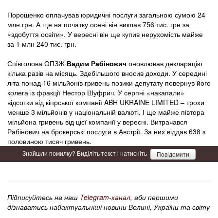
Порошенко оплачував юридичні послуги загальною сумою 24
млн грн. А ще на початку осені він виклав 756 тис. грн за
«здобуття освіти». У вересні він ще купив нерухомість майже
за 1 млн 240 тис. грн.
Співголова ОПЗЖ
Вадим Рабінович
оновлював декларацію
кілька разів на місяць. Здебільшого вносив доходи. У середині
літа понад 16 мільйонів гривень позики депутату повернув його
колега із фракції Нестор Шуфрич. У серпні «накапали»
відсотки від кіпрської компанії ABH UKRAINE LIMITED – трохи
менше 3 мільйонів у національній валюті. І ще майже півтора
мільйона гривень від цієї компанії у вересні. Витрачався
Рабінович на брокерські послуги в Австрії. За них віддав 638 з
половиною тисяч гривень.
Знайшли помилку? Виділіть текст і натисніть
Повідомити
Підписуйтесь на наш
Telegram-канал
, аби першими
дізнаватись найактуальніші новини Волині, України та світу