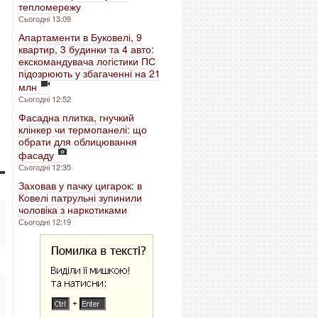
тепломережу
Сьогодні 13:09
Апартаменти в Буковелі, 9
квартир, 3 будинки та 4 авто:
екскомандувача логістики ПС
підозрюють у збагаченні на 21
млн
Сьогодні 12:52
Фасадна плитка, гнучкий
клінкер чи термопанелі: що
обрати для облицювання
фасаду
Сьогодні 12:35
Заховав у пачку цигарок: в
Ковелі патрульні зупинили
чоловіка з наркотиками
Сьогодні 12:19