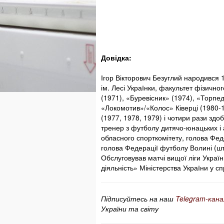
Довідка:
Ігор Вікторович Безуглий народився 1
ім. Лесі Українки, факультет фізично
(1971), «Буревісник» (1974), «Торп
«Локомотив»/«Колос» Ківерці (1980-1
(1977, 1978, 1979) і чотири рази здо
тренер з футболу дитячо-юнацьких і 
обласного спорткомітету, голова Фед
голова Федерації футболу Волині (шта
Обслуговував матчі вищої ліги Укра
діяльність» Міністерства України у сп
Підписуйтесь на наш
Telegram-кана
України та світу