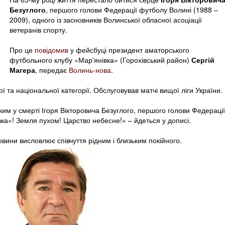
Безуглого
, першого голови Федерації футболу Волині (1988 –
2009), одного із засновників Волинської обласної асоціації
ветеранів спорту.
Про це
повідомив
у фейсбуці президент аматорського
футбольного клубу «Мар'янівка» (Горохівський район)
Сергій
Магера
, передає
Волинь-нова
.
ї та національної категорії. Обслуговував матчі вищої ліги України.
ким у смерті Ігоря Вікторовича Безуглого, першого голови Федерації
ка»! Земля пухом! Царство небесне!» – йдеться у дописі.
вини висловлює співчуття рідним і близьким покійного.