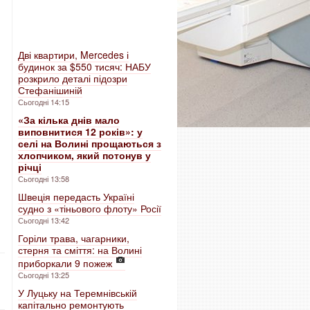
Дві квартири, Mercedes і
будинок за $550 тисяч: НАБУ
розкрило деталі підозри
Стефанішиній
Сьогодні 14:15
«За кілька днів мало
виповнитися 12 років»: у
селі на Волині прощаються з
хлопчиком, який потонув у
річці
Сьогодні 13:58
Швеція передасть Україні
судно з «тіньового флоту» Росії
Сьогодні 13:42
Горіли трава, чагарники,
стерня та сміття: на Волині
приборкали 9 пожеж
Сьогодні 13:25
У Луцьку на Теремнівській
капітально ремонтують