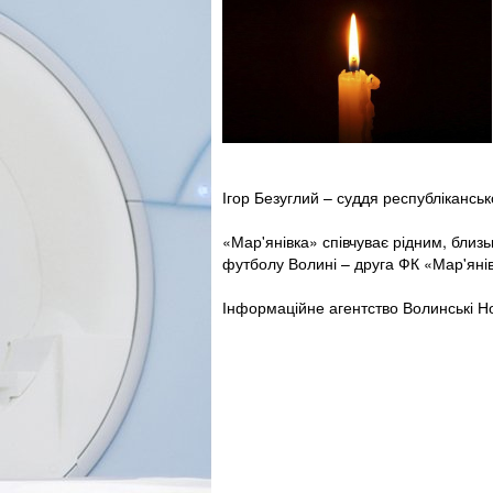
Ігор Безуглий – суддя республікансько
«Мар'янівка» співчуває рідним, близь
футболу Волині – друга ФК «Мар'янів
Інформаційне агентство Волинські Но