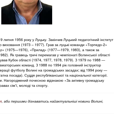
9 липня 1956 року у Луцьку. Закінчив Луцький педагогічний інститут
го виховання (1973 – 1977). Грав за луцькі команди «Торпедо-2»
едо» (1975—1976), «Прилад» (1977—1979, 1983), а також за
982). Як гравець тричі перемагав у чемпіонаті Волинської області
бував Кубок області (1974, 1977, 1978, 1979). З 1979 по 1988 —
аматорських команд. З 1988 по 1994 рік головний інструктор
ерації футболу Волині на громадських засадах; від 1994 року —
тна посада). Суддя республіканської та національної категорії.
їни. Нагороджений почесною відзнакою «За активну громадську
равах сім'ї, молоді та спорту.
л
, аби першими дізнаватись найактуальніші новини Волині,