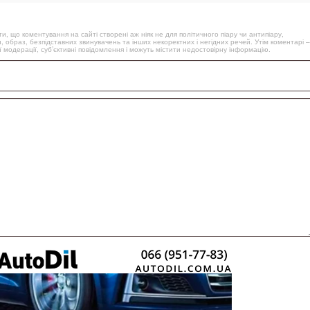
, що коментування на сайті створені аж ніяк не для політичного піару чи антипіару,
, образ, безпідставних звинувачень та інших некоректних і негідних речей. Утім коментарі –
 модерації, суб’єктивні повідомлення і можуть містити недостовірну інформацію.