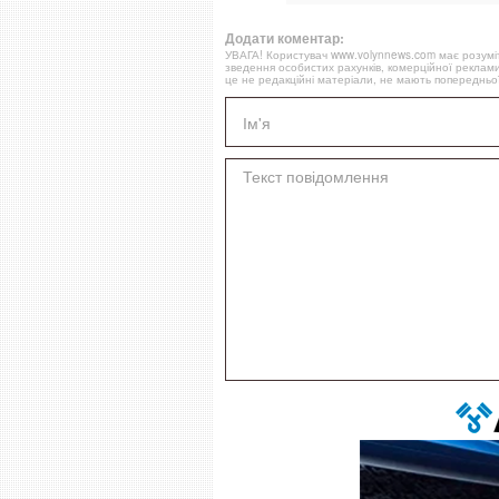
Додати коментар:
УВАГА! Користувач www.volynnews.com має розуміти
зведення особистих рахунків, комерційної реклами
це не редакційні матеріали, не мають попередньої