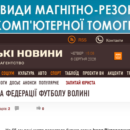
RSS
Контакти
ЧЕТВЕР
15:08
6 СЕРПНЯ 2026
СОЦІУМ
КУЛЬТУРА
АВТО
СПОРТ
ТАБЛОЇД
ПРОЕКТИ ВН
АКЦЕНТИ
Т
ЛОГИ
ДОСЬЄ
АНОНСИ
ПОПУЛЯРНЕ
ЗАПИТАЙ ЮРИСТА
 ФЕДЕРАЦІЇ ФУТБОЛУ ВОЛИНІ
арів:
2
0
На 65-му році життя перестало битися серце
Ігоря Вікторович