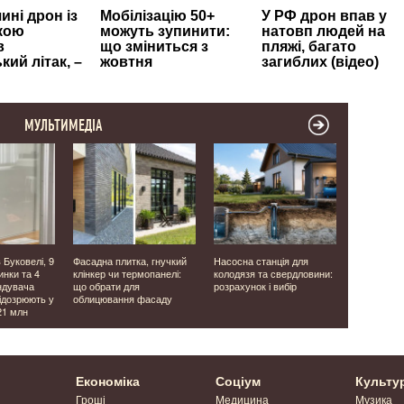
МУЛЬТИМЕДІА
 Буковелі, 9
Фасадна плитка, гнучкий
Насосна станція для
У центрі Л
инки та 4
клінкер чи термопанелі:
колодязя та свердловини:
освячують
ндувача
що обрати для
розрахунок і вибір
Яблучний 
підозрюють у
облицювання фасаду
Фоторепор
21 млн
Економіка
Соціум
Культу
Гроші
Медицина
Музика