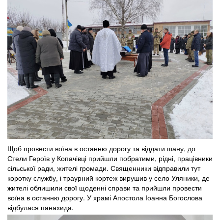
Щоб провести воїна в останню дорогу та віддати шану, до
Стели Героїв у Копачівці прийшли побратими, рідні, працівники
сільської ради, жителі громади. Священники відправили тут
коротку службу, і траурний кортеж вирушив у село Уляники, де
жителі облишили свої щоденні справи та прийшли провести
воїна в останню дорогу. У храмі Апостола Іоанна Богослова
відбулася панахида.