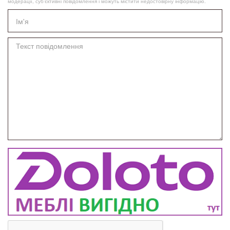
модерації, суб’єктивні повідомлення і можуть містити недостовірну інформацію.