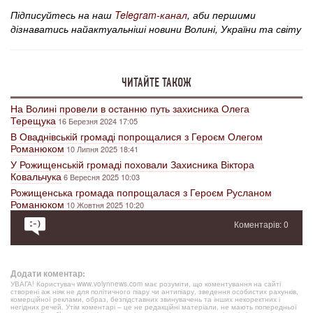
Підписуйтесь на наш
Telegram-канал
, аби першими
дізнаватись найактуальніші новини Волині, України та світу
ЧИТАЙТЕ ТАКОЖ
На Волині провели в останню путь захисника Олега
Терещука
16 Березня 2024 17:05
В Оваднівській громаді попрощалися з Героєм Олегом
Романюком
10 Липня 2025 18:41
У Рожищенській громаді поховали Захисника Віктора
Ковальчука
6 Вересня 2025 10:03
Рожищенська громада попрощалася з Героєм Русланом
Романюком
10 Жовтня 2025 10:20
Коментарів: 0
Додати коментар:
УВАГА! Користувач www.volynnews.com має розуміти, що коментування на сайті
створені аж ніяк не для політичного піару чи антипіару, зведення особистих рахунків,
комерційної реклами, образ, безпідставних звинувачень та інших некоректних і
негідних речей. Утім коментарі – це не редакційні матеріали, не мають попередньої