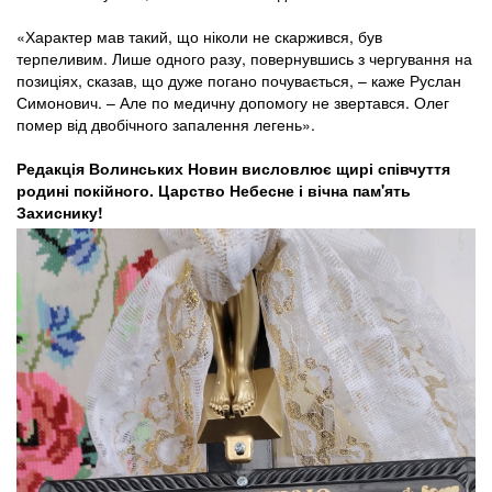
«Характер мав такий, що ніколи не скаржився, був
терпеливим. Лише одного разу, повернувшись з чергування на
позиціях, сказав, що дуже погано почувається, – каже Руслан
Симонович. – Але по медичну допомогу не звертався. Олег
помер від двобічного запалення легень».
Редакція Волинських Новин висловлює щирі співчуття
родині покійного. Царство Небесне і вічна пам'ять
Захиснику!