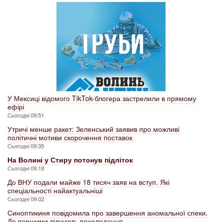
У Мексиці відомого TikTok-блогера застрелили в прямому
ефірі
Сьогодні 09:51
Утричі менше ракет: Зеленський заявив про можливі
політичні мотиви скорочення поставок
Сьогодні 09:35
На Волині у Стиру потонув підліток
Сьогодні 09:18
До ВНУ подали майже 18 тисяч заяв на вступ. Які
спеціальності найактуальніші
Сьогодні 09:02
Синоптикиня повідомила про завершення аномальної спеки.
Де першими відчують похолодання