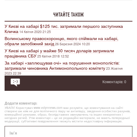
ЧИТАЙТЕ ТАКОЖ
У Києві на хабарі $125 тис. затримали першого заступника
Кличка
14 Квітня 2020 21:25
Волинському правоохоронцю, якого спіймали на хабарі,
обрали запобіжний захід
26 Березня 2024 10:20
У Києві на хабарі у майже 50 тисяч доларів затримали
працівника СБУ
25 Квітня 2018 12:52
За хабарі «заплющував очі» на порушення монополістів:
затримали чиновника Антимонопольного комітету
23 Жовтня
2023 22:39
Коментарів: 0
Додати коментар:
УВАГА! Користувач www.volynnews.com має розуміти, що коментування на сайті
створені аж ніяк не для політичного піару чи антипіару, зведення особистих рахунків,
комерційної реклами, образ, безпідставних звинувачень та інших некоректних і
негідних речей. Утім коментарі – це не редакційні матеріали, не мають попередньої
модерації, суб’єктивні повідомлення і можуть містити недостовірну інформацію.