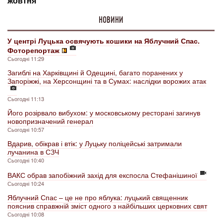
НОВИНИ
У центрі Луцька освячують кошики на Яблучний Спас.
Фоторепортаж
Сьогодні 11:29
Загиблі на Харківщині й Одещині, багато поранених у
Запоріжжі, на Херсонщині та в Сумах: наслідки ворожих атак
Сьогодні 11:13
Його розірвало вибухом: у московському ресторані загинув
новопризначений генерал
Сьогодні 10:57
Вдарив, обікрав і втік: у Луцьку поліцейські затримали
лучанина в СЗЧ
Сьогодні 10:40
ВАКС обрав запобіжний захід для експосла Стефанішиної
Сьогодні 10:24
Яблучний Спас – це не про яблука: луцький священник
пояснив справжній зміст одного з найбільших церковних свят
Сьогодні 10:08