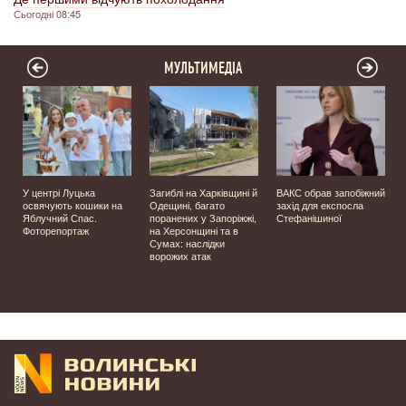
Сьогодні 08:45
МУЛЬТИМЕДІА
У центрі Луцька
Загиблі на Харківщині й
ВАКС обрав запобіжний
освячують кошики на
Одещині, багато
захід для експосла
Яблучний Спас.
поранених у Запоріжжі,
Стефанішиної
Фоторепортаж
на Херсонщині та в
Сумах: наслідки
ворожих атак