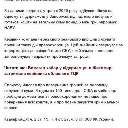
За даними слідства, у травні 2025 року відбувся обшук на
одному з підприємств у Запоріжжі, під час якого вилучили
готівкові кошти на загальну суму понад 6 млн грн, інформує
НАБУ.
Керівник компанії через свого знайомого вирішив з’ясувати
причини таких дій правоохоронців. Цей знайомий звернувся за
інформацією до співробітника СБУ, який замість пояснень
запропонував «вирішити проблему» за гроші.
Читати ще:
Вимагав хабар у підприємця: в Житомирі
затримали керівника обласного ТЦК
Спочатку йшлося про повернення грошей за половину
вилученої суми. Згодом за 150 тисяч дол. США службовець
пообіцяв домовитися з правоохоронцями не лише про
повернення всіх коштів, а й про повне закриття кримінальної
справи.
Кваліфікація: ч. 2 ст. 15, ч. 4 ст. 27, ч. 3 ст. 369 КК України.