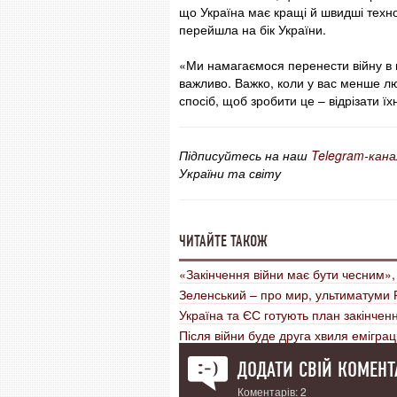
що Україна має кращі й швидші техноло
перейшла на бік України.
«Ми намагаємося перенести війну в 
важливо. Важко, коли у вас менше лю
спосіб, щоб зробити це – відрізати їх
Підписуйтесь на наш
Telegram-кана
України та світу
ЧИТАЙТЕ ТАКОЖ
«Закінчення війни має бути чесним»,
Зеленський – про мир, ультиматуми Р
Україна та ЄС готують план закінченн
Після війни буде друга хвиля еміграц
ДОДАТИ СВІЙ КОМЕНТ
Коментарів: 2