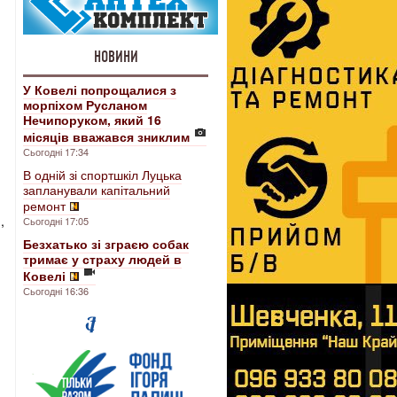
НОВИНИ
У Ковелі попрощалися з
морпіхом Русланом
Нечипоруком, який 16
місяців вважався зниклим
Сьогодні 17:34
В одній зі спортшкіл Луцька
запланували капітальний
ремонт
,
Сьогодні 17:05
Безхатько зі зграєю собак
тримає у страху людей в
Ковелі
Сьогодні 16:36