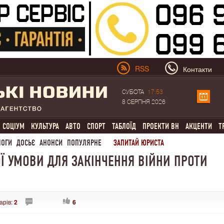
RSS
Контакти
СУБОТА
17:53
8 СЕРПНЯ 2026
СОЦІУМ
КУЛЬТУРА
АВТО
СПОРТ
ТАБЛОЇД
ПРОЕКТИ ВН
АКЦЕНТИ
Т
ЛОГИ
ДОСЬЄ
АНОНСИ
ПОПУЛЯРНЕ
ЗАПИТАЙ ЮРИСТА
Ї УМОВИ ДЛЯ ЗАКІНЧЕННЯ ВІЙНИ ПРОТИ
арів:
2
6