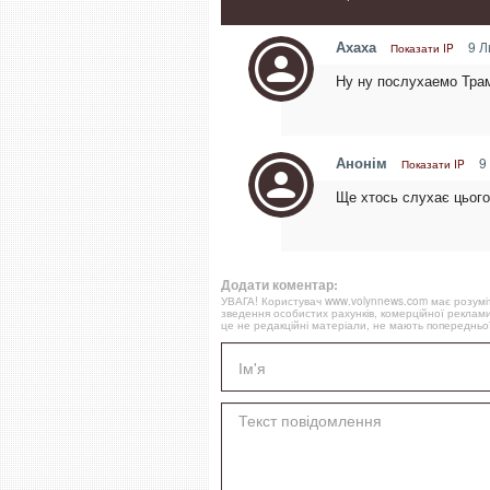
Ахаха
9 Л
Показати IP
Ну ну послухаемо Тра
Анонім
9 
Показати IP
Ще хтось слухає цього
Додати коментар:
УВАГА! Користувач www.volynnews.com має розуміти
зведення особистих рахунків, комерційної реклами
це не редакційні матеріали, не мають попередньої