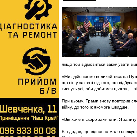
якщо той відмовиться закінчувати вій
«Ми здійснюємо великий тиск на Пут
що він у захваті від того, що відбува
тиснуть усі, аби добитися цього», – 
При цьому, Трамп знову повторив сло
війну, до того ж якомога швидше.
«Він хоче її скоро закінчити. Я запи
Він додав, що відносно мало спілкує