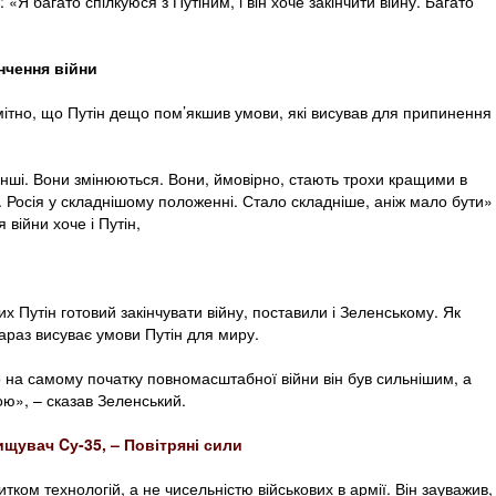
«Я багато спілкуюся з Путіним, і він хоче закінчити війну. Багато
нчення війни
мітно, що Путін дещо пом’якшив умови, які висував для припинення
інші. Вони змінюються. Вони, ймовірно, стають трохи кращими в
. Росія у складнішому положенні. Стало складніше, аніж мало бути»
 війни хоче і Путін,
х Путін готовий закінчувати війну, поставили і Зеленському. Як
 зараз висуває умови Путін для миру.
 на самому початку повномасштабної війни він був сильнішим, а
бою», – сказав Зеленський.
щувач Cу-35, – Повітряні сили
тком технологій, а не чисельністю військових в армії. Він зауважив,