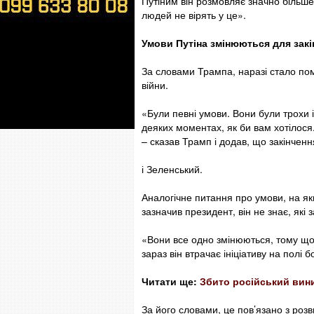
Путіним він розмовляє значно більше: 
людей не вірять у це».
Умови Путіна змінюються для закі
За словами Трампа, наразі стало по
війни.
«Були певні умови. Вони були трохи 
деяких моментах, як би вам хотілося
– сказав Трамп і додав, що закінчення
і Зеленський.
Аналогічне питання про умови, на яки
зазначив президент, він не знає, які
«Вони все одно змінюються, тому що
зараз він втрачає ініціативу на полі 
Читати ще:
Збито російський вини
За його словами, це пов’язано з розви