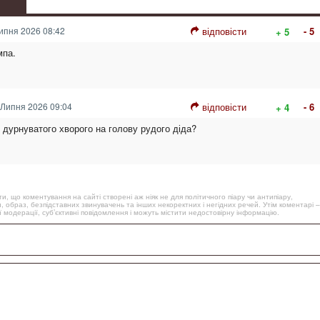
ипня 2026 08:42
відповісти
- 5
+ 5
мпа.
Липня 2026 09:04
відповісти
- 6
+ 4
 дурнуватого хворого на голову рудого діда?
, що коментування на сайті створені аж ніяк не для політичного піару чи антипіару,
, образ, безпідставних звинувачень та інших некоректних і негідних речей. Утім коментарі –
 модерації, суб’єктивні повідомлення і можуть містити недостовірну інформацію.