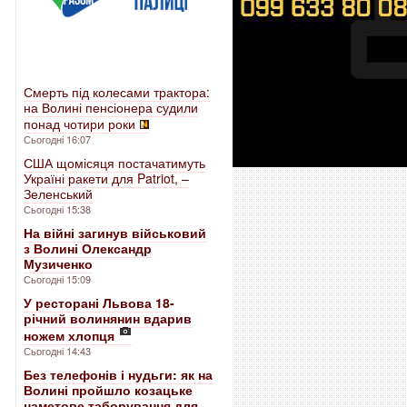
Смерть під колесами трактора:
на Волині пенсіонера судили
понад чотири роки
Сьогодні 16:07
США щомісяця постачатимуть
Україні ракети для Patriot, –
Зеленський
Сьогодні 15:38
На війні загинув військовий
з Волині Олександр
Музиченко
Сьогодні 15:09
У ресторані Львова 18-
річний волинянин вдарив
ножем хлопця
Сьогодні 14:43
Без телефонів і нудьги: як на
Волині пройшло козацьке
наметове таборування для