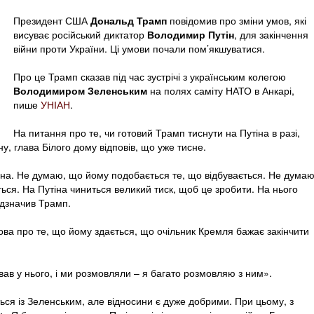
Президент США
Дональд Трамп
повідомив про зміни умов, які
висуває російський диктатор
Володимир Путін
, для закінчення
війни проти України. Ці умови почали пом’якшуватися.
Про це Трамп сказав під час зустрічі з українським колегою
Володимиром Зеленським
на полях саміту НАТО в Анкарі,
пише
УНІАН
.
На питання про те, чи готовий Трамп тиснути на Путіна в разі,
ну, глава Білого дому відповів, що уже тисне.
іна. Не думаю, що йому подобається те, що відбувається. Не думаю
ється. На Путіна чиниться великий тиск, щоб це зробити. На нього
відзначив Трамп.
ва про те, що йому здається, що очільник Кремля бажає закінчити
тував у нього, і ми розмовляли – я багато розмовляю з ним».
ться із Зеленським, але відносини є дуже добрими. При цьому, з