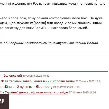
гічні рішення, ніж Росія, тому ініціатива, хоча і не повністю, але
небо з поля бою, тому почали контролювати поле бою. Це дуже
дей, щоб змусити їх [росіян] піти назад. Але ми знайшли інший
ню логістику для їхньої армії», – наголосив Зеленський.
л
, аби першими дізнаватись найактуальніші новини Волині,
 – Зеленський
10 Серпня 2025 10:59
Ф та терміни завершення війни: головні заяви
28 Травня 2025 13:41
я війни з 12 пунктів, – Bloomberg
21 Жовтня 2025 21:22
ії з України: демограф пояснила, хто виїде
27 Жовтня 2025 21:26
АР